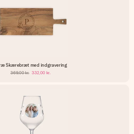
ræ Skærebræt med indgravering
369,00 kr.
332,00 kr.