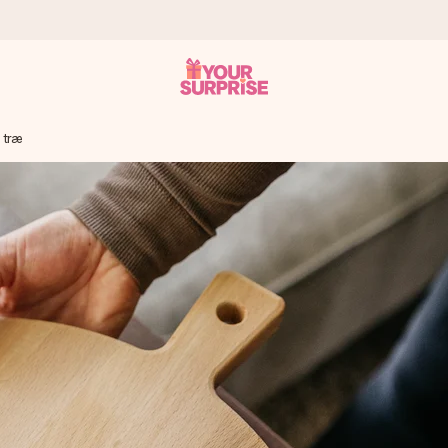
 træ
n give den på det helt rette tidspunkt, når den betyder allermest.
ws.
af dig eller en besked, der går lige i hendes hjerte. Intet besvær me