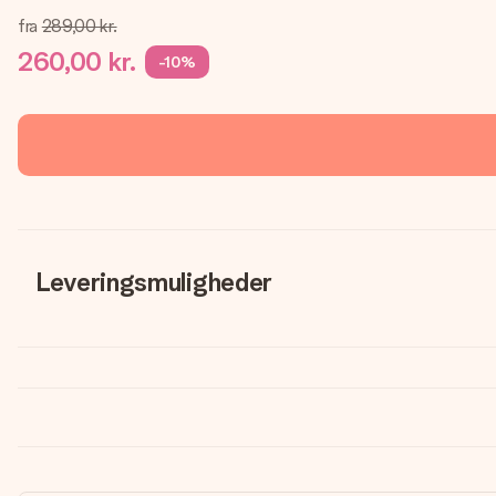
fra
289,00 kr.
260,00 kr.
-10%
Leveringsmuligheder