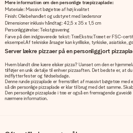
Mere information om den personlige træpizzaplade:
Materiale: Massivt bøgetræ af høj kvalitet
Finish: Oliebehandlet og udstyret med lædersnor
Dimensioner inklusiv håndtag: 42,5 x 35 x 1,5 cm
Personliggørelse: Tekstgravering
Farve på den indgraverede tekst: TræEkstra:Træet er FSC-certific
eksempel.Af tekniske årsager kan kyrilliske, tyrkiske, asiatiske, 
Server lækre pizzaer på en personliggjort pizzapl
Hvem blandt dine kære elsker pizza? Uanset om den er hjemmelavet
tilføjer en unik detalje til enhver pizzaaften. Det bedste er, at d
indflytterfester og fødselsdage.
Denne runde pizzaplade er fremstillet af massivt bøgetræ med et 
så din personlige pizzaplade er klar til brug med det samme. Skab 
Den personlige pizzaplade i træ er også en fremragende gaveidé 
nærmere information.