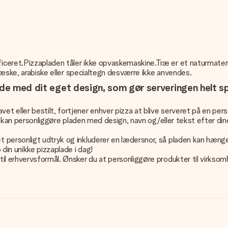
eret.Pizzapladen tåler ikke opvaskemaskine.Træ er et naturmateriale
græske, arabiske eller specialtegn desværre ikke anvendes.
ade med dit eget design, som gør serveringen helt sp
 eller bestilt, fortjener enhver pizza at blive serveret på en perso
u kan personliggøre pladen med design, navn og/eller tekst efter dine
personligt udtryk og inkluderer en lædersnor, så pladen kan hænges 
din unikke pizzaplade i dag!
til erhvervsformål. Ønsker du at personliggøre produkter til virks