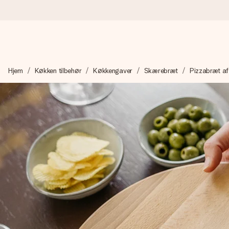
Bestil i dag, sendes inden for 1 hverdag
Hjem
Køkken tilbehør
Køkkengaver
Skærebræt
Pizzabræt af
Vi laver din gave med omhu og sender den lynhurtigt – så du ka
4,7 (baseret på +15.000 anmeldelser)
Vores gaver inspirerer. Kunderne giver os 4,7 på Google Revie
Gratis kort med hilsen
Lav noget særligt i blot få trin – med hendes navn, et billede 