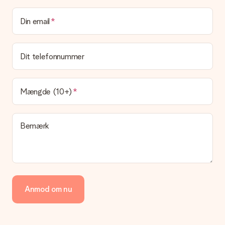
Kan jeg vælge en leveringsdato?
Din email
Det er ikke muligt at vælge en bestemt leveringsdato.
Hvad er leveringstiden, og hvornår modtager jeg min
gave?
Dit telefonnummer
Leveringstiden findes på gavens produktside. Du kan stole på,
at vores postfirma leverer din gave på denne dag.
Hvilke leveringsmuligheder kan jeg vælge?
Mængde (10+)
I øjeblikket er det ikke (endnu) muligt at vælge en
leveringsindstilling. Den gave, du vil bestille, sendes enten som
en pakke eller som postkasse levering. Vil du gerne vide
Bemærk
hvilken måde din ordre sendes på? Kontakt venligst vores
kundeservice.
Betaling
Hvordan kan jeg betale min ordre?
Vi tilbyder følgende betalingsmetoder: Dankort, Paypal,
Anmod om nu
kreditkort, faktura via Klarna eller bankoverførsel. I tilfælde af
manuel betaling overførsel, skal du tage højde for en ekstra 3
dage til levering af din gave.