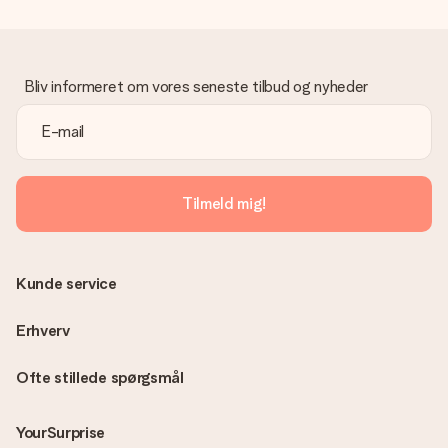
Gave modtaget
Hvad hvis gaven ikke er helt til min smag?
Vi beklager dybt, at din gave ikke er faldet i din smag. Kontakt
venligst vores kundeservice, de hjælper gerne med at finde en
Bliv informeret om vores seneste tilbud og nyheder
passende løsning.
Er fakturaen sendt sammen med ordren?
Ingen faktura sendes med din ordre. Du modtager altid
fakturaen i bekræftelsesemailen, og du kan altid finde den i din
MySurprise-konto. Det betyder at du kan få gaven leveret
Tilmeld mig!
direkte til modtageren, hvilket gør det til en sand
overraskelse!
Kunde service
Erhverv
Ofte stillede spørgsmål
YourSurprise