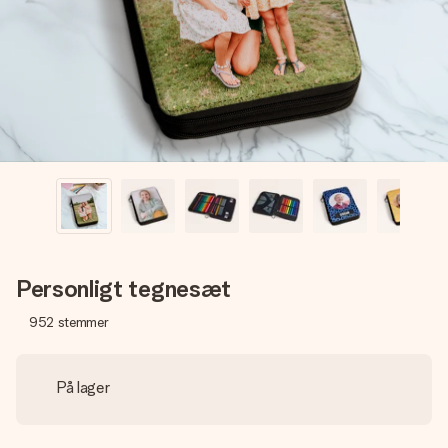
billede af dig eller en besked, der går lige i hendes hjerte.
Intet besvær men udelukkende en masse kærlighed i
øjeblikket.
Personligt tegnesæt
952
stemmer
På lager