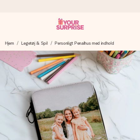
Bestil i dag, sendes inden for 1 hverdag
Hjem
Legetøj & Spil
Personligt Penalhus med indhold
Vi laver din gave med omhu og sender den lynhurtigt – så
du kan give den på det helt rette tidspunkt, når den
betyder allermest.
4,7 (baseret på +15.000 anmeldelser)
Vores gaver inspirerer. Kunderne giver os 4,7 på Google
Reviews.
Gratis kort med hilsen
Lav noget særligt i blot få trin – med hendes navn, et