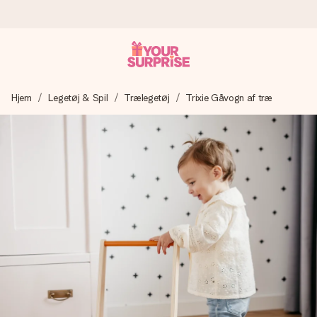
Bestil i dag, sendes inden for 1 hverdag
Hjem
Legetøj & Spil
Trælegetøj
Trixie Gåvogn af træ
Vi laver din gave med omhu og sender den lynhurtigt – så
du kan give den på det helt rette tidspunkt, når den
betyder allermest.
4,7 (baseret på +15.000 anmeldelser)
Vores gaver inspirerer. Kunderne giver os 4,7 på Google
Reviews.
Gratis kort med hilsen
Lav noget særligt i blot få trin – med hendes navn, et