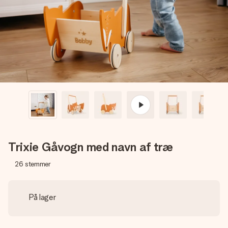
billede af dig eller en besked, der går lige i hendes hjerte.
Intet besvær men udelukkende en masse kærlighed i
øjeblikket.
Trixie Gåvogn med navn af træ
26
stemmer
På lager