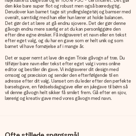
højkvalitets bøgetræ og er 100% FSC ® certificeret. Det gør
den ikke bare super flot og robust men også bæredygtig.
Derudover kan barnet tage sit yndlingslegetøj og bamser med
overalt, samtidig med han eller hun lærer at holde balancen.
Det gør det at lære at gå endnu sjovere. Det der gør denne
gåvogn endnu mere særlig er at du kan personliggøre den
efter dine egne ønsker. Få indgraveret et navn eller en tekst
efter eget valg, og du har en gave som er helt unik og som
barnet vil have fornøjelse af i mange år.
Det er super nemt at lave din egen Trixie gåvogn af træ. Du
tilføjer bare navn eller tekst efter eget valg i vores online
editor og bestiler din gave. Vi indgraverer dit design med
omsorg og præcision og sender den efterfølgende til en
adresse efter dit valg. Uanset om du leder efter den perfekte
barselsgave, en fødselsdagsgave eller en julegave til børn så
vil denne gåvogn helt sikker få smilet frem. Gå efter en sjov,
lærerig og kreativ gave med vores gåvogn med navn.
Ofte stillede spørgsmål