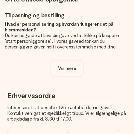
Tilpasning og bestilling
Hvad er personalisering og hvordan fungerer det på
hjemmesiden?
Du kan begynde at lave din gave ved at klikke på knappen
'start personliggørelse' . I vores gaveeditor kan du
personliggøre gaven helt i overensstemmelse med dine
ønsker: Tilføj dit eget billede og / eller tekst. Hvis du vil, kan
du også vælge et smukt design for at gøre din gave helt unik.
Vis mere
Er personalisering inkluderet i prisen?
Prisen der vises på hjemmesiden omfatter personliggørelse
af din gave. Nice and Easy!
Hvordan ved jeg, om mit billede har den rigtige kvalitet?
Erhvervssordre
Vi vil være sikre på, at du er helt tilfreds med din gave. Derfor
er det vigtigt at bruge fotos af høj kvalitet. Hvis du er i tvivl
Interesseret i at bestille større antal af denne gave?
om kvaliteten af dit billede, kan du kontakte vores
Kontakt venligst et øjeblikkeligt tilbud. Vi er tilgængelige på
kundeservice og vedlægge dit foto sammen med den gave,
arbejdsdage fra kl. 8.30 til 17.00.
du er interesseret i at bestille. Så kan de tjekke kvaliteten for
dig!