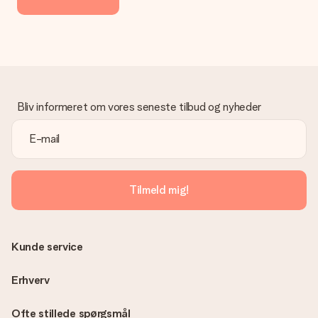
manuel betaling overførsel, skal du tage højde for en ekstra 3
dage til levering af din gave.
Gave modtaget
Hvad hvis gaven ikke er helt til min smag?
Vi beklager dybt, at din gave ikke er faldet i din smag. Kontakt
venligst vores kundeservice, de hjælper gerne med at finde en
Bliv informeret om vores seneste tilbud og nyheder
passende løsning.
Er fakturaen sendt sammen med ordren?
Ingen faktura sendes med din ordre. Du modtager altid
fakturaen i bekræftelsesemailen, og du kan altid finde den i din
MySurprise-konto. Det betyder at du kan få gaven leveret
Tilmeld mig!
direkte til modtageren, hvilket gør det til en sand
overraskelse!
Kunde service
Erhverv
Ofte stillede spørgsmål