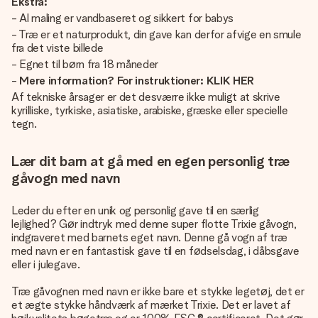
Ekstra:
- Al maling er vandbaseret og sikkert for babys
- Træ er et naturprodukt, din gave kan derfor afvige en smule
fra det viste billede
- Egnet til børn fra 18 måneder
-
Mere information? For instruktioner: KLIK HER
Af tekniske årsager er det desværre ikke muligt at skrive
kyrilliske, tyrkiske, asiatiske, arabiske, græske eller specielle
tegn.
Lær dit barn at gå med en egen personlig træ
gåvogn med navn
Leder du efter en unik og personlig gave til en særlig
lejlighed? Gør indtryk med denne super flotte Trixie gåvogn,
indgraveret med barnets eget navn. Denne gå vogn af træ
med navn er en fantastisk gave til en fødselsdag, i dåbsgave
eller i julegave.
Træ gåvognen med navn er ikke bare et stykke legetøj, det er
et ægte stykke håndværk af mærket Trixie. Det er lavet af