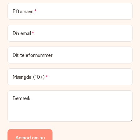
Leveringstid, leveringsmuligheder og
Efternavn
leveringsomkostninger
Kan jeg vælge en leveringsdato?
Din email
Det er ikke muligt at vælge en bestemt leveringsdato.
Hvad er leveringstiden, og hvornår modtager jeg min
gave?
Dit telefonnummer
Leveringstiden findes på gavens produktside. Du kan stole på,
at vores postfirma leverer din gave på denne dag.
Hvilke leveringsmuligheder kan jeg vælge?
Mængde (10+)
I øjeblikket er det ikke (endnu) muligt at vælge en
leveringsindstilling. Den gave, du vil bestille, sendes enten som
en pakke eller som postkasse levering. Vil du gerne vide
Bemærk
hvilken måde din ordre sendes på? Kontakt venligst vores
kundeservice.
Betaling
Hvordan kan jeg betale min ordre?
Vi tilbyder følgende betalingsmetoder: Dankort, Paypal,
Anmod om nu
kreditkort, faktura via Klarna eller bankoverførsel. I tilfælde af