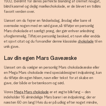
1932. Berømt for deres perfekte blanding af cremet nougat,
blød karamel og dejlig mælkechokolade, er de blevet en tidløs
favorit verden over.
Uanset om du fejrer en fødselsdag, årsdag eller bare vil
overraske nogen med en sød gave,så tilføjer en personlig
Mars chokolade et særligt præg, der gør enhver anledning
uforglemmelig. Tilføj en personlig besked, et navn eller endda
et sjovt citat og du forvandler denne klassiske
chokolade
til en
unik gave.
Lav din egen Mars Gaveæske
Uanset om du vælger en personlig Mars chokoladeæske eller
en Mega Mars chokolade med specialdesignet indpakning, kan
du tilføje din egen hilsen, navn eller tekst for at skabe en
gave, der både er betænksom og sød.
Vores
Mega Mars chokolade
er et ægte blikfang – den
indeholder 16 almindelige Mars barer i en indpakning, der er
næsten 60 cm lang! Hvis du er på udkig efter noget mindre,