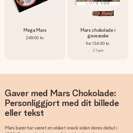
billede af dig eller en besked, der går lige i hendes hjerte.
Intet besvær men udelukkende en masse kærlighed i
øjeblikket.
Mega Mars
Mars chokolade i
gaveæske
249,00 kr.
fra
134,00 kr.
2
Typer
Gaver med Mars Chokolade:
Personliggjort med dit billede
eller tekst
Mars barer har været en elsket snack siden deres debut i