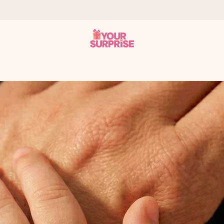
n give den på det helt rette tidspunkt, når den betyder allermest.
ws.
af dig eller en besked, der går lige i hendes hjerte. Intet besvær me