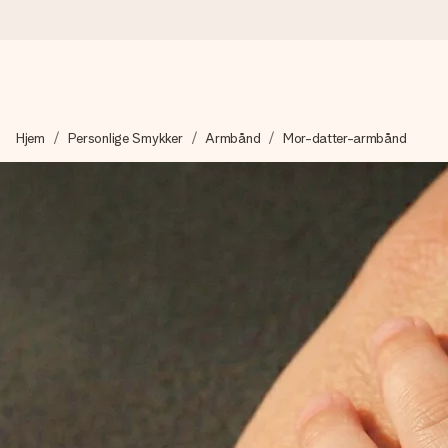
Bestil i dag, sendes inden for 1 hverdag
Hjem
Personlige Smykker
Armbånd
Mor-datter-armbånd
Vi laver din gave med omhu og sender den lynhurtigt – så du ka
4,7 (baseret på +15.000 anmeldelser)
Vores gaver inspirerer. Kunderne giver os 4,7 på Google Revie
Gratis kort med hilsen
Lav noget særligt i blot få trin – med hendes navn, et billede 