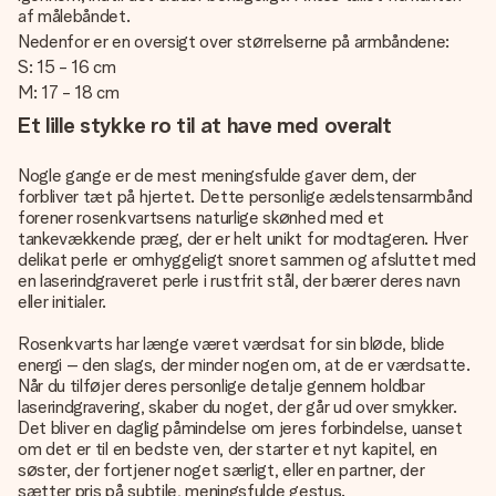
af målebåndet.
Nedenfor er en oversigt over størrelserne på armbåndene:
S: 15 - 16 cm
M: 17 - 18 cm
Et lille stykke ro til at have med overalt
Nogle gange er de mest meningsfulde gaver dem, der
forbliver tæt på hjertet. Dette personlige ædelstensarmbånd
forener rosenkvartsens naturlige skønhed med et
tankevækkende præg, der er helt unikt for modtageren. Hver
delikat perle er omhyggeligt snoret sammen og afsluttet med
en laserindgraveret perle i rustfrit stål, der bærer deres navn
eller initialer.
Rosenkvarts har længe været værdsat for sin bløde, blide
energi – den slags, der minder nogen om, at de er værdsatte.
Når du tilføjer deres personlige detalje gennem holdbar
laserindgravering, skaber du noget, der går ud over smykker.
Det bliver en daglig påmindelse om jeres forbindelse, uanset
om det er til en bedste ven, der starter et nyt kapitel, en
søster, der fortjener noget særligt, eller en partner, der
sætter pris på subtile, meningsfulde gestus.