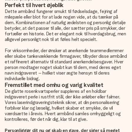
Perfekt til hvert øjeblik
Dette armbånd fungerer smukt til fødselsdage, fejring af
milepæle eller blot for at lade nogen vide, at du tænker på
dem. Kombinationen af naturlig ædelsten og personlig detalje
betyder, at det passer til alle, der sætter pris på smykker, der
fortæller en historie. Det er elegant nok til hverdagsbrug, men
alligevel personligt nok til at føles helt specielt.
For virksomheder, der ønsker at anerkende teammedlemmer
eller skabe tankevækkende firmagaver, tilbyder disse armbånd
et raffineret alternativ til standard anerkendelsesgaver. Hver
person modtager noget skabt kun til dem, med deres eget
navn indgraveret – hvilket viser ægte hensyn til deres
individuelle bidrag.
Fremstillet med omhu og varig kvalitet
De glatte rosenkvartsperler suppleres af en holdbar
indgraveret perle i rustfrit stål, der ikke anløber eller falmer.
Vores laserindgraveringsteknik sikrer, at din personalisering
forbliver klar og læselig, hvilket skaber et smykke, de vil
værdsætte i årevis. Hvert armbånd samles omhyggeligt og
kontrolleres, før det når dig, klar til at give.
Personliggør dit nu og skab en gave, der siger så meget