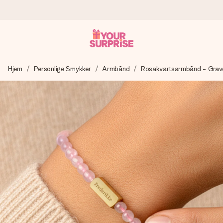
Bestil i dag, sendes inden for 1 hverdag
Hjem
Personlige Smykker
Armbånd
Rosakvartsarmbånd - Grav
Vi laver din gave med omhu og sender den lynhurtigt – så
du kan give den på det helt rette tidspunkt, når den
betyder allermest.
4,7 (baseret på +15.000 anmeldelser)
Vores gaver inspirerer. Kunderne giver os 4,7 på Google
Reviews.
Gratis kort med hilsen
Lav noget særligt i blot få trin – med hendes navn, et