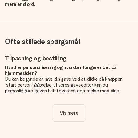
mere end ord.
Ofte stillede spørgsmål
Tilpasning og bestilling
Hvad er personalisering og hvordan fungerer det på
hjemmesiden?
Du kan begynde at lave din gave ved at klikke på knappen
'start personliggørelse' . I vores gaveeditor kan du
personliggøre gaven helt i overensstemmelse med dine
ønsker: Tilføj dit eget billede og / eller tekst. Hvis du vil, kan
du også vælge et smukt design for at gøre din gave helt unik.
Vis mere
Er personalisering inkluderet i prisen?
Prisen der vises på hjemmesiden omfatter personliggørelse
af din gave. Nice and Easy!
Hvordan ved jeg, om mit billede har den rigtige kvalitet?