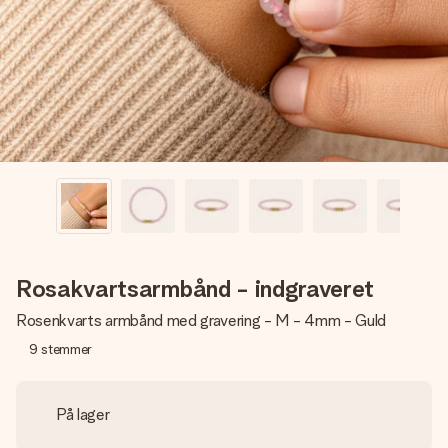
billede af dig eller en besked, der går lige i hendes hjerte.
Intet besvær men udelukkende en masse kærlighed i
øjeblikket.
Rosakvartsarmbånd - indgraveret
Rosenkvarts armbånd med gravering - M - 4mm - Guld
9
stemmer
På lager