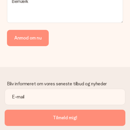
Bemærk
hvilken måde din ordre sendes på? Kontakt venligst vores
kundeservice.
Betaling
Hvordan kan jeg betale min ordre?
Vi tilbyder følgende betalingsmetoder: Dankort, Paypal,
Anmod om nu
kreditkort, faktura via Klarna eller bankoverførsel. I tilfælde af
manuel betaling overførsel, skal du tage højde for en ekstra 3
dage til levering af din gave.
Gave modtaget
Hvad hvis gaven ikke er helt til min smag?
Vi beklager dybt, at din gave ikke er faldet i din smag. Kontakt
venligst vores kundeservice, de hjælper gerne med at finde en
Bliv informeret om vores seneste tilbud og nyheder
passende løsning.
Er fakturaen sendt sammen med ordren?
Ingen faktura sendes med din ordre. Du modtager altid
fakturaen i bekræftelsesemailen, og du kan altid finde den i din
MySurprise-konto. Det betyder at du kan få gaven leveret
Tilmeld mig!
direkte til modtageren, hvilket gør det til en sand
overraskelse!