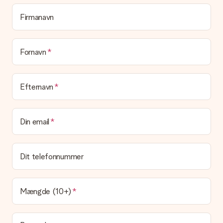
hvem du skal takke for denne dejlige overraskelse.
Firmanavn
Er min gave indpakket?
I øjeblikket har vi (endnu) ikke en gaveindpakningstjeneste til
at pakke din gave. Vi leverer vores gaver i en festlig
emballage. Det betyder, at din gave er klar til at blive givet,
Fornavn
eller at den kan sendes direkte til modtageren.
Leveringstid, leveringsmuligheder og
Efternavn
leveringsomkostninger
Kan jeg vælge en leveringsdato?
Din email
Det er ikke muligt at vælge en bestemt leveringsdato.
Hvad er leveringstiden, og hvornår modtager jeg min
gave?
Dit telefonnummer
Leveringstiden findes på gavens produktside. Du kan stole på,
at vores postfirma leverer din gave på denne dag.
Hvilke leveringsmuligheder kan jeg vælge?
Mængde (10+)
I øjeblikket er det ikke (endnu) muligt at vælge en
leveringsindstilling. Den gave, du vil bestille, sendes enten som
en pakke eller som postkasse levering. Vil du gerne vide