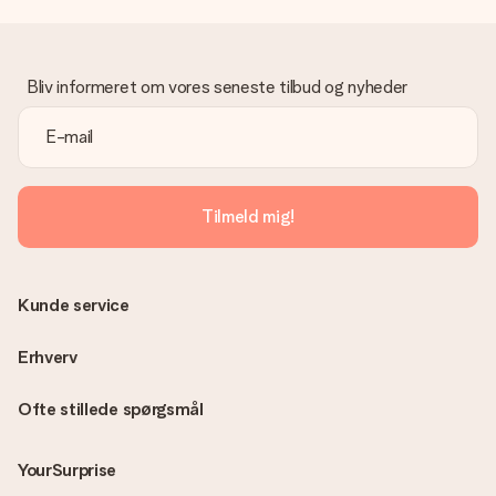
Gave modtaget
Hvad hvis gaven ikke er helt til min smag?
Vi beklager dybt, at din gave ikke er faldet i din smag. Kontakt
venligst vores kundeservice, de hjælper gerne med at finde en
Bliv informeret om vores seneste tilbud og nyheder
passende løsning.
Er fakturaen sendt sammen med ordren?
Ingen faktura sendes med din ordre. Du modtager altid
fakturaen i bekræftelsesemailen, og du kan altid finde den i din
MySurprise-konto. Det betyder at du kan få gaven leveret
Tilmeld mig!
direkte til modtageren, hvilket gør det til en sand
overraskelse!
Kunde service
Erhverv
Ofte stillede spørgsmål
YourSurprise