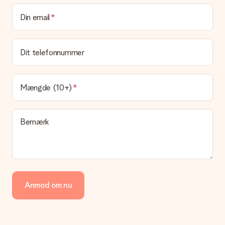
Kan jeg vælge en leveringsdato?
Din email
Det er ikke muligt at vælge en bestemt leveringsdato.
Hvad er leveringstiden, og hvornår modtager jeg min
gave?
Dit telefonnummer
Leveringstiden findes på gavens produktside. Du kan stole på,
at vores postfirma leverer din gave på denne dag.
Hvilke leveringsmuligheder kan jeg vælge?
Mængde (10+)
I øjeblikket er det ikke (endnu) muligt at vælge en
leveringsindstilling. Den gave, du vil bestille, sendes enten som
en pakke eller som postkasse levering. Vil du gerne vide
Bemærk
hvilken måde din ordre sendes på? Kontakt venligst vores
kundeservice.
Betaling
Hvordan kan jeg betale min ordre?
Vi tilbyder følgende betalingsmetoder: Dankort, Paypal,
Anmod om nu
kreditkort, faktura via Klarna eller bankoverførsel. I tilfælde af
manuel betaling overførsel, skal du tage højde for en ekstra 3
dage til levering af din gave.