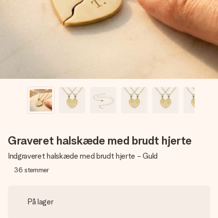
billede af dig eller en besked, der går lige i hendes hjerte.
Intet besvær men udelukkende en masse kærlighed i
øjeblikket.
Graveret halskæde med brudt hjerte
Indgraveret halskæde med brudt hjerte - Guld
36
stemmer
På lager