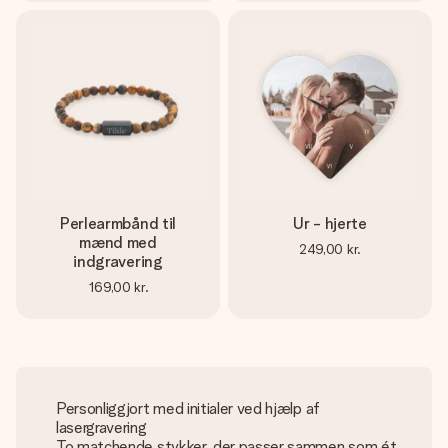
Perlearmbånd til
Ur - hjerte
mænd med
249,00 kr.
indgravering
169,00 kr.
Personliggjort med initialer ved hjælp af
lasergravering
To matchende stykker, der passer sammen som ét