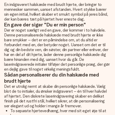
En indgraveret halskæde med brudt hjerte, der bringer to
mennesker sammen, uanset afstanden. Hvert stykke bærer
sin egen initial, hvilket skaber et smukt symbol på jeres bånd,
der kan bæres tæt på hjertet hver eneste dag.
En gave der siger "Du er min person"
Der er noget særligt ved en gave, der kommer i to halvdele.
Denne personaliserede halskæde med brudt hjerte er ikke
bare smykker – det er en påmindelse om, at du altid er
forbundet med en, der betyder noget. Uanset om det er til
dig og din bedste ven, din søster, din partner eller enhver, der
har en del af dit hjerte, lader denne personlige halskæde dig
bære hinanden med dig, uanset hvor du går. De
laserindgraverede initialer tilføjer det personlige præg, der gør
en dejlig gave til noget virkelig meningsfuldt.
Sådan personaliserer du din halskæde med
brudt hjerte
Det er utrolig nemt at skabe din personlige halskæde. Vælg
blot de to initialer, du ønsker indgraveret – én til hver halvdel
af hjertet. Den diskrete laserindgravering skaber en delikat
finish på det rustfri stål, hvilket sikrer, at din personalisering
ser elegant ud og holder i mange år fremover.
To separate hjertevedhæng, hver med sit eget øje til at