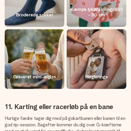
Kæmpe lykønskningskort
Broderede sokker
- 50 cm
Graveret mini-ølglas
Nøgleringe
11. Karting eller racerløb på en bane
Hurtige fædre tager dig med på gokartbanen eller banen til en
god rip-session. Bagefter kommer du dig over G-kræfterne