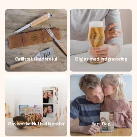
Grillsæt i læderetui
Ølglas med indgravering
Gaveæske Nutisal Nødder
Fars Dag