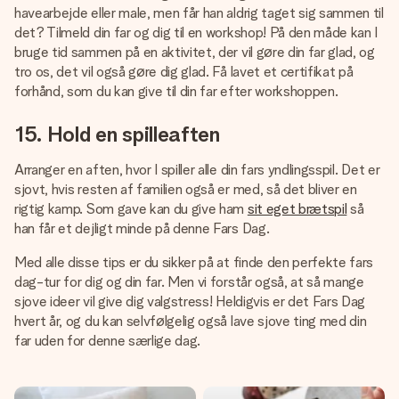
havearbejde eller male, men får han aldrig taget sig sammen til
det? Tilmeld din far og dig til en workshop! På den måde kan I
bruge tid sammen på en aktivitet, der vil gøre din far glad, og
tro os, det vil også gøre dig glad. Få lavet et certifikat på
forhånd, som du kan give til din far efter workshoppen.
15. Hold en spilleaften
Arranger en aften, hvor I spiller alle din fars yndlingsspil. Det er
sjovt, hvis resten af familien også er med, så det bliver en
rigtig kamp. Som gave kan du give ham
sit eget brætspil
så
han får et dejligt minde på denne Fars Dag.
Med alle disse tips er du sikker på at finde den perfekte fars
dag-tur for dig og din far. Men vi forstår også, at så mange
sjove ideer vil give dig valgstress! Heldigvis er det Fars Dag
hvert år, og du kan selvfølgelig også lave sjove ting med din
far uden for denne særlige dag.