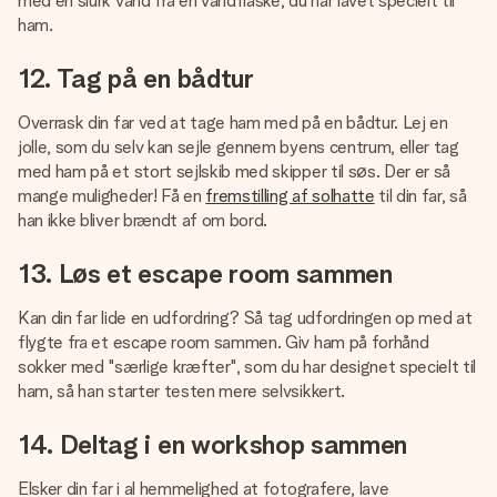
med en slurk vand fra en vandflaske, du har lavet specielt til
ham.
12. Tag på en bådtur
Overrask din far ved at tage ham med på en bådtur. Lej en
jolle, som du selv kan sejle gennem byens centrum, eller tag
med ham på et stort sejlskib med skipper til søs. Der er så
mange muligheder! Få en
fremstilling af solhatte
til din far, så
han ikke bliver brændt af om bord.
13. Løs et escape room sammen
Kan din far lide en udfordring? Så tag udfordringen op med at
flygte fra et escape room sammen. Giv ham på forhånd
sokker med "særlige kræfter", som du har designet specielt til
ham, så han starter testen mere selvsikkert.
14. Deltag i en workshop sammen
Elsker din far i al hemmelighed at fotografere, lave