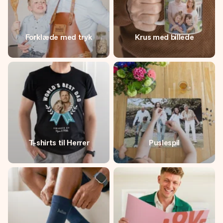
Forklæde med tryk
Krus med billede
T-shirts til Herrer
Puslespil