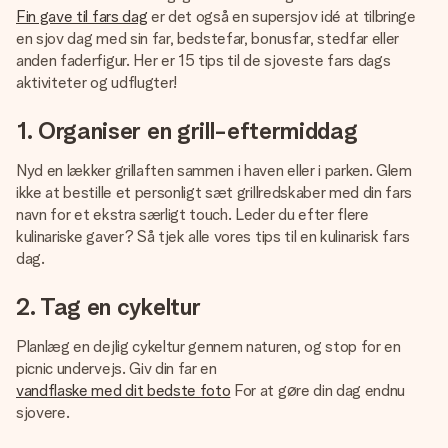
billede af dig eller en besked, der går lige i hendes hjerte.
Fin gave til fars dag
er det også en supersjov idé at tilbringe
Intet besvær men udelukkende en masse kærlighed i
en sjov dag med sin far, bedstefar, bonusfar, stedfar eller
øjeblikket.
anden faderfigur. Her er 15 tips til de sjoveste fars dags
aktiviteter og udflugter!
1. Organiser en grill-eftermiddag
Nyd en lækker grillaften sammen i haven eller i parken. Glem
ikke at bestille et personligt sæt grillredskaber med din fars
navn for et ekstra særligt touch. Leder du efter flere
kulinariske gaver? Så tjek alle vores tips til en kulinarisk fars
dag.
2. Tag en cykeltur
Planlæg en dejlig cykeltur gennem naturen, og stop for en
picnic undervejs. Giv din far en
vandflaske med dit bedste foto
For at gøre din dag endnu
sjovere.