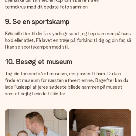
overraske din far med en kop varm kaffe fra en
termokrus med dit bedste foto
sammen.
9. Se en sportskamp
Køb billetter til din fars yndlingssport, og hep sammen på hans
hold eller atlet. Få lavet en trøje på forhånd til dig og din far, så
I kan se sportskampen med stil.
10. Besøg et museum
Tag din far med på et museum, der passer til ham. Du kan
finde et museum for næsten ethvert emne. Bagefter kan du
lade
Puslespil
af jeres sødeste billede sammen på museet
som et dejligt minde til din far.