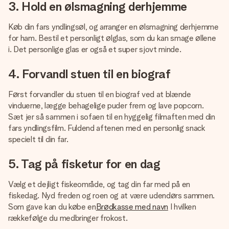
3. Hold en ølsmagning derhjemme
Køb din fars yndlingsøl, og arranger en ølsmagning derhjemme
for ham. Bestil et personligt ølglas, som du kan smage øllene
i. Det personlige glas er også et super sjovt minde.
4. Forvandl stuen til en biograf
Først forvandler du stuen til en biograf ved at blænde
vinduerne, lægge behagelige puder frem og lave popcorn.
Sæt jer så sammen i sofaen til en hyggelig filmaften med din
fars yndlingsfilm. Fuldend aftenen med en personlig snack
specielt til din far.
5. Tag på fisketur for en dag
Vælg et dejligt fiskeområde, og tag din far med på en
fiskedag. Nyd freden og roen og at være udendørs sammen.
Som gave kan du købe en
Brødkasse med navn
I hvilken
rækkefølge du medbringer frokost.