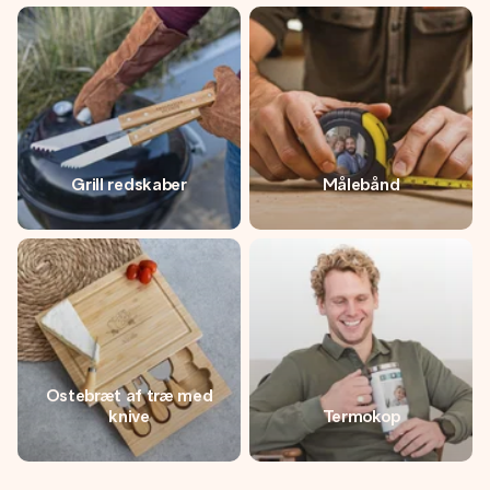
Grill redskaber
Målebånd
Ostebræt af træ med
knive
Termokop