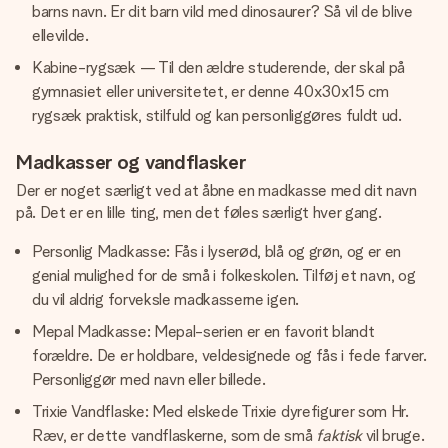
barns navn. Er dit barn vild med dinosaurer? Så vil de blive
ellevilde.
Kabine-rygsæk — Til den ældre studerende, der skal på
gymnasiet eller universitetet, er denne 40x30x15 cm
rygsæk praktisk, stilfuld og kan personliggøres fuldt ud.
Madkasser og vandflasker
Der er noget særligt ved at åbne en madkasse med dit navn
på. Det er en lille ting, men det føles særligt hver gang.
Personlig Madkasse: Fås i lyserød, blå og grøn, og er en
genial mulighed for de små i folkeskolen. Tilføj et navn, og
du vil aldrig forveksle madkasserne igen.
Mepal Madkasse: Mepal-serien er en favorit blandt
forældre. De er holdbare, veldesignede og fås i fede farver.
Personliggør med navn eller billede.
Trixie Vandflaske: Med elskede Trixie dyrefigurer som Hr.
Ræv, er dette vandflaskerne, som de små
faktisk
vil bruge.