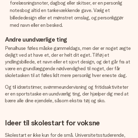
forelæsningsnoter, dagbog eller skitser, er en personlig
notesbog altid en tankevækkende gave. Vælg et
billededesign eller et mønstret omslag, og personliggør
med navn eller en besked.
Andre uundværlige ting
Penalhuse føles måske gammeldags, men der er noget ægte
dejligt ved at have et, der er helt dit eget. Tilføj et
yndlingsbillede, et navn eller et sjovt design, og det går fra at
være en grundlæggende nødvendighed til noget, der får
skoletasken til at føles lidt mere personlig hver eneste dag.
Og til idrætstimer, svømmeundervisning og fritidsaktiviteter
er en sportstaske en uundværlig ting, der hjælper dig med at
bære alle dine ejendele, såsom ekstra tøj og sko.
Ideer til skolestart for voksne
Skolestart er ikke kun for de små. Universitetsstuderende,