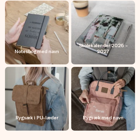
Skolekalender 2026 -
Notesbog med navn
2027
Rygsæk i PU-læder
Rygsæk med navn