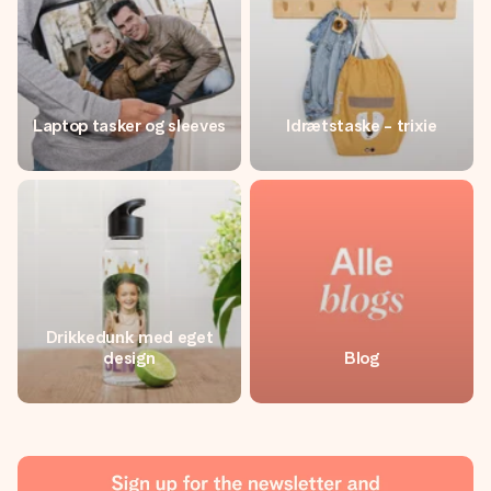
Laptop tasker og sleeves
Idrætstaske - trixie
Drikkedunk med eget
design
Blog