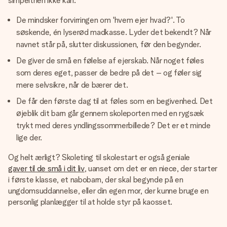
simpelthen ikke kan:
De mindsker forvirringen om 'hvem ejer hvad?'. To
søskende, én lyserød madkasse. Lyder det bekendt? Når
navnet står på, slutter diskussionen, før den begynder.
De giver de små en følelse af ejerskab. Når noget føles
som deres eget, passer de bedre på det – og føler sig
mere selvsikre, når de bærer det.
De får den første dag til at føles som en begivenhed. Det
øjeblik dit barn går gennem skoleporten med en rygsæk
trykt med deres yndlingssommerbillede? Det er et minde
lige der.
Og helt ærligt? Skoleting til skolestart er også geniale
gaver til de små i dit liv
, uanset om det er en niece, der starter
i første klasse, et nabobarn, der skal begynde på en
ungdomsuddannelse, eller din egen mor, der kunne bruge en
personlig planlægger til at holde styr på kaosset.