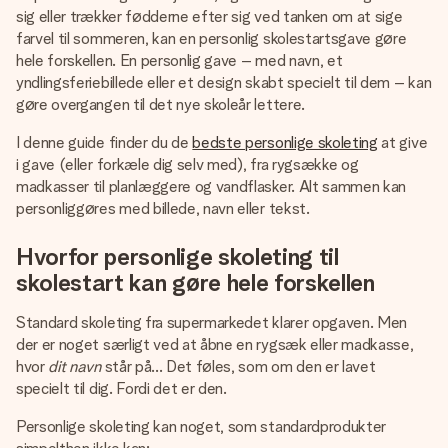
billede af dig eller en besked, der går lige i hendes hjerte.
sig eller trækker fødderne efter sig ved tanken om at sige
Intet besvær men udelukkende en masse kærlighed i
farvel til sommeren, kan en personlig skolestartsgave gøre
øjeblikket.
hele forskellen. En personlig gave – med navn, et
yndlingsferiebillede eller et design skabt specielt til dem – kan
gøre overgangen til det nye skoleår lettere.
I denne guide finder du de
bedste personlige skoleting
at give
i gave (eller forkæle dig selv med), fra rygsække og
madkasser til planlæggere og vandflasker. Alt sammen kan
personliggøres med billede, navn eller tekst.
Hvorfor personlige skoleting til
skolestart kan gøre hele forskellen
Standard skoleting fra supermarkedet klarer opgaven. Men
der er noget særligt ved at åbne en rygsæk eller madkasse,
hvor
dit navn
står på... Det føles, som om den er lavet
specielt til dig. Fordi det er den.
Personlige skoleting kan noget, som standardprodukter