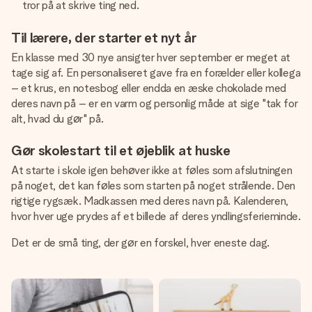
tror på at skrive ting ned.
Til lærere, der starter et nyt år
En klasse med 30 nye ansigter hver september er meget at
tage sig af. En personaliseret gave fra en forælder eller kollega
– et krus, en notesbog eller endda en æske chokolade med
deres navn på – er en varm og personlig måde at sige "tak for
alt, hvad du gør" på.
Gør skolestart til et øjeblik at huske
At starte i skole igen behøver ikke at føles som afslutningen
på noget, det kan føles som starten på noget strålende. Den
rigtige rygsæk. Madkassen med deres navn på. Kalenderen,
hvor hver uge prydes af et billede af deres yndlingsferieminde.
Det er de små ting, der gør en forskel, hver eneste dag.