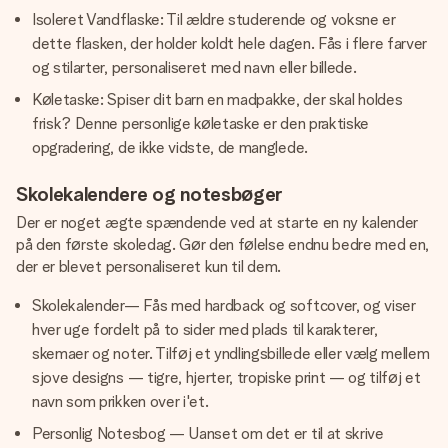
Isoleret Vandflaske: Til ældre studerende og voksne er
dette flasken, der holder koldt hele dagen. Fås i flere farver
og stilarter, personaliseret med navn eller billede.
Køletaske: Spiser dit barn en madpakke, der skal holdes
frisk? Denne personlige køletaske er den praktiske
opgradering, de ikke vidste, de manglede.
Skolekalendere og notesbøger
Der er noget ægte spændende ved at starte en ny kalender
på den første skoledag. Gør den følelse endnu bedre med en,
der er blevet personaliseret kun til dem.
Skolekalender— Fås med hardback og softcover, og viser
hver uge fordelt på to sider med plads til karakterer,
skemaer og noter. Tilføj et yndlingsbillede eller vælg mellem
sjove designs — tigre, hjerter, tropiske print — og tilføj et
navn som prikken over i'et.
Personlig Notesbog — Uanset om det er til at skrive