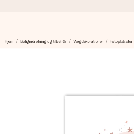
Bestil i dag, sendes inden for 1 hverdag
Hjem
Boligindretning og tilbehør
Vægdekorationer
Fotoplakater
Vi laver din gave med omhu og sender den lynhurtigt – så du ka
4,7 (baseret på +15.000 anmeldelser)
Vores gaver inspirerer. Kunderne giver os 4,7 på Google Revie
Gratis kort med hilsen
Lav noget særligt i blot få trin – med hendes navn, et billede 