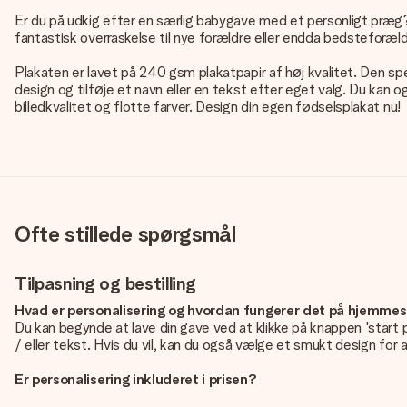
Er du på udkig efter en særlig babygave med et personligt præg?
fantastisk overraskelse til nye forældre eller endda bedsteforæld
Plakaten er lavet på 240 gsm plakatpapir af høj kvalitet. Den spec
design og tilføje et navn eller en tekst efter eget valg. Du kan 
billedkvalitet og flotte farver. Design din egen fødselsplakat nu!
Ofte stillede spørgsmål
Tilpasning og bestilling
Hvad er personalisering og hvordan fungerer det på hjemme
Du kan begynde at lave din gave ved at klikke på knappen 'start 
/ eller tekst. Hvis du vil, kan du også vælge et smukt design for a
Er personalisering inkluderet i prisen?
Prisen der vises på hjemmesiden omfatter personliggørelse af di