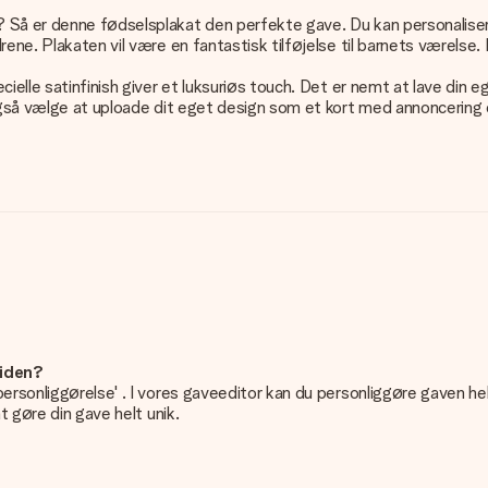
 Så er denne fødselsplakat den perfekte gave. Du kan personalisere
rene. Plakaten vil være en fantastisk tilføjelse til barnets værelse.
ielle satinfinish giver et luksuriøs touch. Det er nemt at lave din 
også vælge at uploade dit eget design som et kort med annoncering o
siden?
personliggørelse' . I vores gaveeditor kan du personliggøre gaven he
t gøre din gave helt unik.
n gave. Nice and Easy!