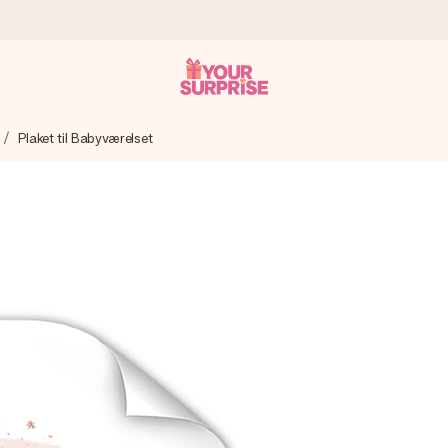
Plaket til Babyværelset
n give den på det helt rette tidspunkt, når den betyder allermest.
ws.
af dig eller en besked, der går lige i hendes hjerte. Intet besvær me