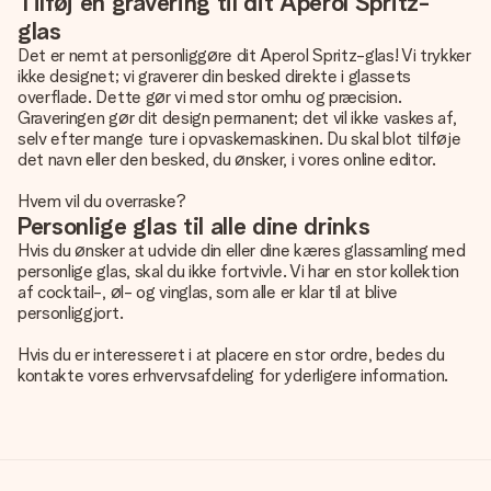
Tilføj en gravering til dit Aperol Spritz-
glas
Det er nemt at personliggøre dit Aperol Spritz-glas! Vi trykker
ikke designet; vi graverer din besked direkte i glassets
overflade. Dette gør vi med stor omhu og præcision.
Graveringen gør dit design permanent; det vil ikke vaskes af,
selv efter mange ture i opvaskemaskinen. Du skal blot tilføje
det navn eller den besked, du ønsker, i vores online editor.
Hvem vil du overraske?
Personlige glas til alle dine drinks
Hvis du ønsker at udvide din eller dine kæres glassamling med
personlige glas
, skal du ikke fortvivle. Vi har en stor kollektion
af cocktail-, øl- og vinglas, som alle er klar til at blive
personliggjort.
Hvis du er interesseret i at placere en stor ordre, bedes du
kontakte vores erhvervsafdeling for yderligere information.