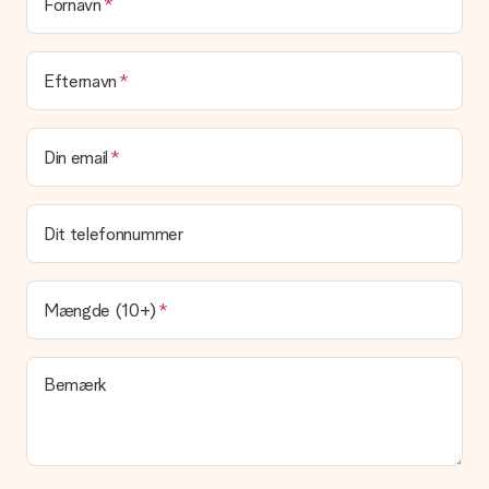
emballage. Det betyder, at din gave er klar til at blive givet,
Fornavn
eller at den kan sendes direkte til modtageren.
Leveringstid, leveringsmuligheder og
Efternavn
leveringsomkostninger
Kan jeg vælge en leveringsdato?
Din email
Det er ikke muligt at vælge en bestemt leveringsdato.
Hvad er leveringstiden, og hvornår modtager jeg min
gave?
Dit telefonnummer
Leveringstiden findes på gavens produktside. Du kan stole på,
at vores postfirma leverer din gave på denne dag.
Hvilke leveringsmuligheder kan jeg vælge?
Mængde (10+)
I øjeblikket er det ikke (endnu) muligt at vælge en
leveringsindstilling. Den gave, du vil bestille, sendes enten som
en pakke eller som postkasse levering. Vil du gerne vide
Bemærk
hvilken måde din ordre sendes på? Kontakt venligst vores
kundeservice.
Betaling
Hvordan kan jeg betale min ordre?