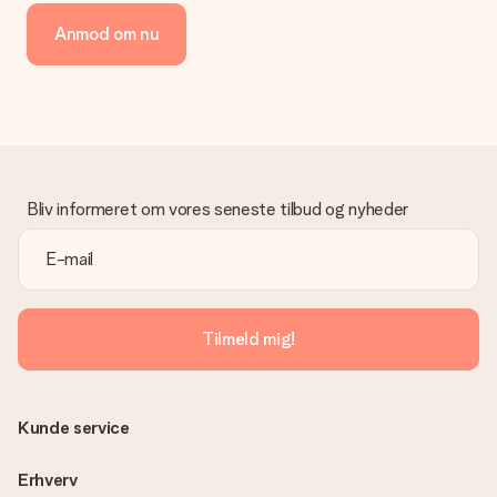
Vi tilbyder følgende betalingsmetoder: Dankort, Paypal,
Anmod om nu
kreditkort, faktura via Klarna eller bankoverførsel. I tilfælde af
manuel betaling overførsel, skal du tage højde for en ekstra 3
dage til levering af din gave.
Gave modtaget
Hvad hvis gaven ikke er helt til min smag?
Vi beklager dybt, at din gave ikke er faldet i din smag. Kontakt
venligst vores kundeservice, de hjælper gerne med at finde en
Bliv informeret om vores seneste tilbud og nyheder
passende løsning.
Er fakturaen sendt sammen med ordren?
Ingen faktura sendes med din ordre. Du modtager altid
fakturaen i bekræftelsesemailen, og du kan altid finde den i din
MySurprise-konto. Det betyder at du kan få gaven leveret
Tilmeld mig!
direkte til modtageren, hvilket gør det til en sand
overraskelse!
Kunde service
Erhverv