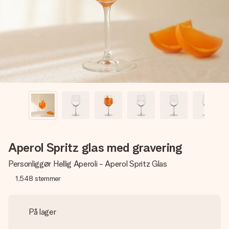
billede af dig eller en besked, der går lige i hendes hjerte.
Intet besvær men udelukkende en masse kærlighed i
øjeblikket.
Aperol Spritz glas med gravering
Personliggør Hellig Aperoli - Aperol Spritz Glas
1,548
stemmer
På lager