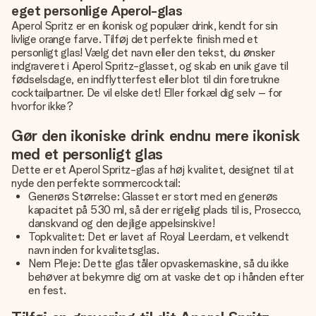
eget personlige Aperol-glas
Aperol Spritz er en ikonisk og populær drink, kendt for sin
livlige orange farve. Tilføj det perfekte finish med et
personligt glas! Vælg det navn eller den tekst, du ønsker
indgraveret i Aperol Spritz-glasset, og skab en unik gave til
fødselsdage, en indflytterfest eller blot til din foretrukne
cocktailpartner. De vil elske det! Eller forkæl dig selv – for
hvorfor ikke?
Gør den ikoniske drink endnu mere ikonisk
med et personligt glas
Dette er et Aperol Spritz-glas af høj kvalitet, designet til at
nyde den perfekte sommercocktail:
Generøs Størrelse: Glasset er stort med en generøs
kapacitet på 530 ml, så der er rigelig plads til is, Prosecco,
danskvand og den dejlige appelsinskive!
Topkvalitet: Det er lavet af Royal Leerdam, et velkendt
navn inden for kvalitetsglas.
Nem Pleje: Dette glas tåler opvaskemaskine, så du ikke
behøver at bekymre dig om at vaske det op i hånden efter
en fest.