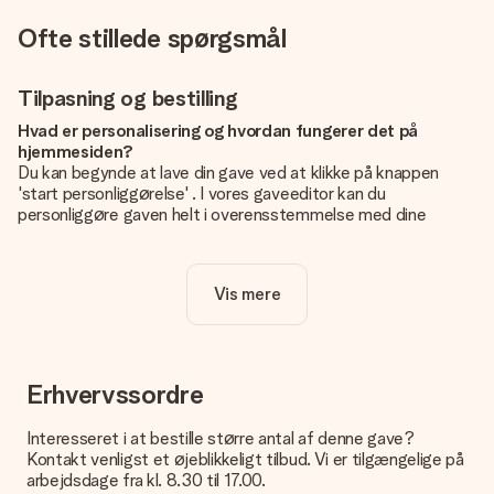
Ofte stillede spørgsmål
Tilpasning og bestilling
Hvad er personalisering og hvordan fungerer det på
hjemmesiden?
Du kan begynde at lave din gave ved at klikke på knappen
'start personliggørelse' . I vores gaveeditor kan du
personliggøre gaven helt i overensstemmelse med dine
ønsker: Tilføj dit eget billede og / eller tekst. Hvis du vil, kan
du også vælge et smukt design for at gøre din gave helt unik.
Vis mere
Er personalisering inkluderet i prisen?
Prisen der vises på hjemmesiden omfatter personliggørelse
af din gave. Nice and Easy!
Hvordan ved jeg, om mit billede har den rigtige kvalitet?
Erhvervssordre
Vi vil være sikre på, at du er helt tilfreds med din gave. Derfor
er det vigtigt at bruge fotos af høj kvalitet. Hvis du er i tvivl
Interesseret i at bestille større antal af denne gave?
om kvaliteten af dit billede, kan du kontakte vores
Kontakt venligst et øjeblikkeligt tilbud. Vi er tilgængelige på
kundeservice og vedlægge dit foto sammen med den gave,
arbejdsdage fra kl. 8.30 til 17.00.
du er interesseret i at bestille. Så kan de tjekke kvaliteten for