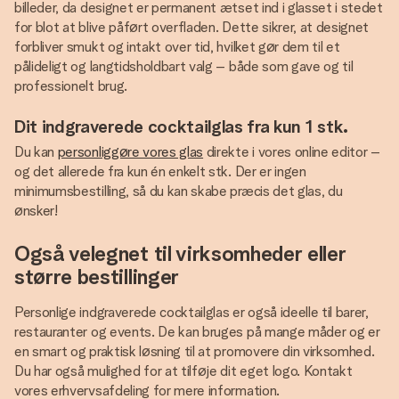
billeder, da designet er permanent ætset ind i glasset i stedet
for blot at blive påført overfladen. Dette sikrer, at designet
forbliver smukt og intakt over tid, hvilket gør dem til et
pålideligt og langtidsholdbart valg – både som gave og til
professionelt brug.
Dit indgraverede cocktailglas fra kun 1 stk.
Du kan
personliggøre vores glas
direkte i vores online editor –
og det allerede fra kun én enkelt stk. Der er ingen
minimumsbestilling, så du kan skabe præcis det glas, du
ønsker!
Også velegnet til virksomheder eller
større bestillinger
Personlige indgraverede cocktailglas er også ideelle til barer,
restauranter og events. De kan bruges på mange måder og er
en smart og praktisk løsning til at promovere din virksomhed.
Du har også mulighed for at tilføje dit eget logo. Kontakt
vores erhvervsafdeling for mere information.