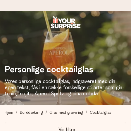
Bestil i dag, sendes inden for 1 hverdag
Vi laver din gave med omhu og sender den lynhurtigt – så
du kan give den på det helt rette tidspunkt, når den
betyder allermest.
Personlige cocktailglas
4,7 (baseret på +15.000 anmeldelser)
Vores personlige cocktailglas, indgraveret med din
Vores gaver inspirerer. Kunderne giver os 4,7 på Google
egen tekst, fås i en række forskellige stilarter som gin-
Reviews.
tonic, mojito, Aperol Spritz og piña colada.
Hjem
Borddækning
Glas med gravering
Cocktailglas
Gratis kort med hilsen
Lav noget særligt i blot få trin – med hendes navn, et
Vis filtre