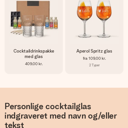
Cocktaildrinkspakke
Aperol Spritz glas
med glas
fra
109,00 kr.
409,00 kr.
2
Typer
Personlige cocktailglas
indgraveret med navn og/eller
tekst