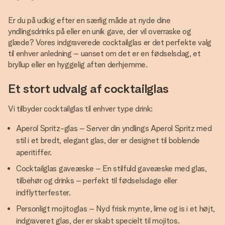
Er du på udkig efter en særlig måde at nyde dine
yndlingsdrinks på eller en unik gave, der vil overraske og
glæde? Vores indgraverede cocktailglas er det perfekte valg
til enhver anledning – uanset om det er en fødselsdag, et
bryllup eller en hyggelig aften derhjemme.
Et stort udvalg af cocktailglas
Vi tilbyder cocktailglas til enhver type drink:
Aperol Spritz-glas – Server din yndlings Aperol Spritz med
stil i et bredt, elegant glas, der er designet til boblende
aperitiffer.
Cocktailglas gaveæske – En stilfuld gaveæske med glas,
tilbehør og drinks – perfekt til fødselsdage eller
indflytterfester.
Personligt mojitoglas – Nyd frisk mynte, lime og is i et højt,
indgraveret glas, der er skabt specielt til mojitos.