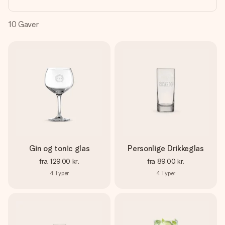
billede af dig eller en besked, der går lige i hendes hjerte.
Intet besvær men udelukkende en masse kærlighed i
øjeblikket.
10
Gaver
Gin og tonic glas
Personlige Drikkeglas
fra
129,00 kr.
fra
89,00 kr.
4
Typer
4
Typer