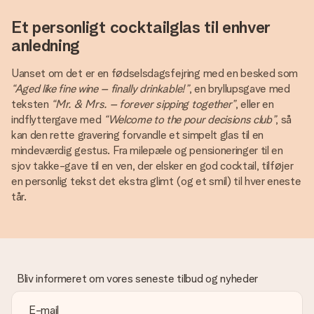
Et personligt cocktailglas til enhver
anledning
Uanset om det er en fødselsdagsfejring med en besked som
“Aged like fine wine – finally drinkable!”
, en bryllupsgave med
teksten
“Mr. & Mrs. – forever sipping together”
, eller en
indflyttergave med
“Welcome to the pour decisions club”
, så
kan den rette gravering forvandle et simpelt glas til en
mindeværdig gestus. Fra milepæle og pensioneringer til en
sjov takke-gave til en ven, der elsker en god cocktail, tilføjer
en personlig tekst det ekstra glimt (og et smil) til hver eneste
tår.
Bliv informeret om vores seneste tilbud og nyheder