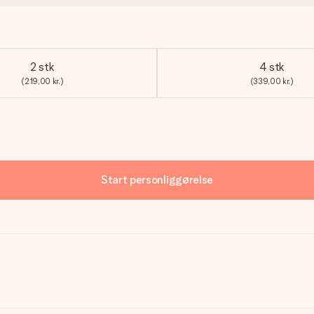
2 stk
4 stk
(219,00 kr.)
(339,00 kr.)
Start personliggørelse