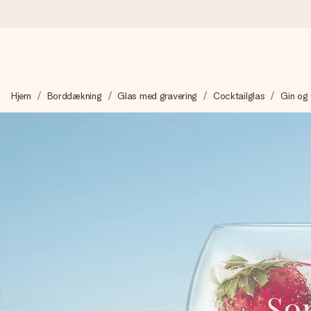
Bestil i dag, sendes inden for 1 hverdag
Hjem
Borddækning
Glas med gravering
Cocktailglas
Gin og 
Vi laver din gave med omhu og sender den lynhurtigt – så du ka
4,7 (baseret på +15.000 anmeldelser)
Vores gaver inspirerer. Kunderne giver os 4,7 på Google Revie
Gratis kort med hilsen
Lav noget særligt i blot få trin – med hendes navn, et billede 