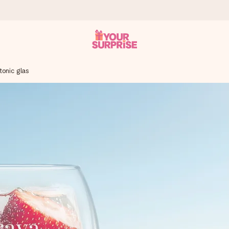
tonic glas
n give den på det helt rette tidspunkt, når den betyder allermest.
ws.
af dig eller en besked, der går lige i hendes hjerte. Intet besvær me