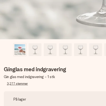
Ginglas med indgravering
Gin glas med indgravering - 1 stk
3,277
stemmer
På lager