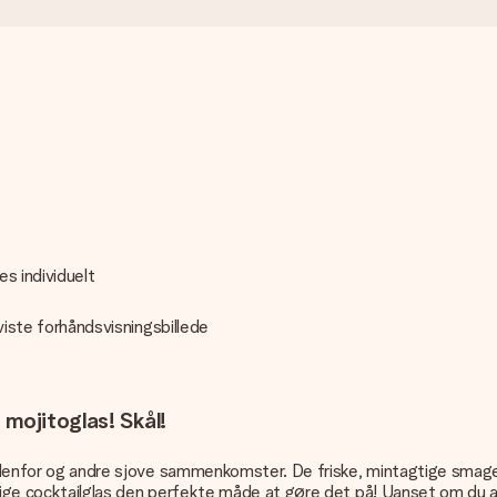
es individuelt
 viste forhåndsvisningsbillede
 mojitoglas! Skål!
 udenfor og andre sjove sammenkomster. De friske, mintagtige smage 
nlige cocktailglas den perfekte måde at gøre det på! Uanset om du a