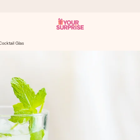
Cocktail Glas
n give den på det helt rette tidspunkt, når den betyder allermest.
ws.
af dig eller en besked, der går lige i hendes hjerte. Intet besvær me