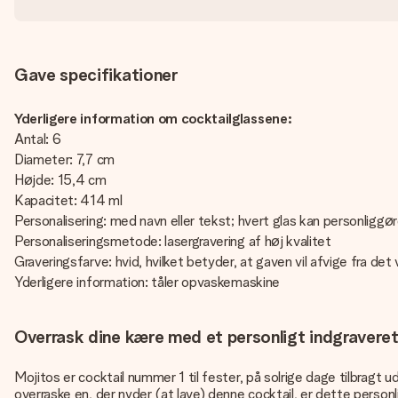
Gave specifikationer
Yderligere information om cocktailglassene:
Antal: 6
Diameter: 7,7 cm
Højde: 15,4 cm
Kapacitet: 414 ml
Personalisering: med navn eller tekst; hvert glas kan personliggør
Personaliseringsmetode: lasergravering af høj kvalitet
Graveringsfarve: hvid, hvilket betyder, at gaven vil afvige fra det
Yderligere information: tåler opvaskemaskine
Overrask dine kære med et personligt indgraveret
Mojitos er cocktail nummer 1 til fester, på solrige dage tilbragt
overraske en, der nyder (at lave) denne cocktail, er dette perso