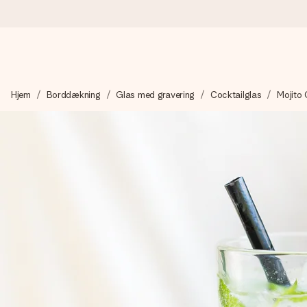
Bestil i dag, sendes inden for 1 hverdag
Hjem
Borddækning
Glas med gravering
Cocktailglas
Mojito 
Vi laver din gave med omhu og sender den lynhurtigt – så du ka
4,7 (baseret på +15.000 anmeldelser)
Vores gaver inspirerer. Kunderne giver os 4,7 på Google Revie
Gratis kort med hilsen
Lav noget særligt i blot få trin – med hendes navn, et billede 