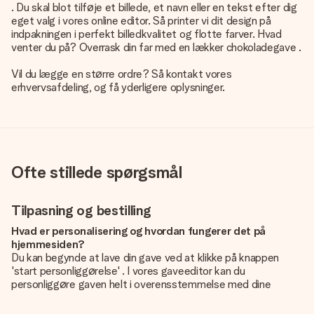
. Du skal blot tilføje et billede, et navn eller en tekst efter dig
eget valg i vores online editor. Så printer vi dit design på
indpakningen i perfekt billedkvalitet og flotte farver. Hvad
venter du på?
Overrask din far med en lækker chokoladegave
.
Vil du lægge en større ordre? Så kontakt vores
erhvervsafdeling, og få yderligere oplysninger.
Ofte stillede spørgsmål
Tilpasning og bestilling
Hvad er personalisering og hvordan fungerer det på
hjemmesiden?
Du kan begynde at lave din gave ved at klikke på knappen
'start personliggørelse' . I vores gaveeditor kan du
personliggøre gaven helt i overensstemmelse med dine
ønsker: Tilføj dit eget billede og / eller tekst. Hvis du vil, kan
du også vælge et smukt design for at gøre din gave helt unik.