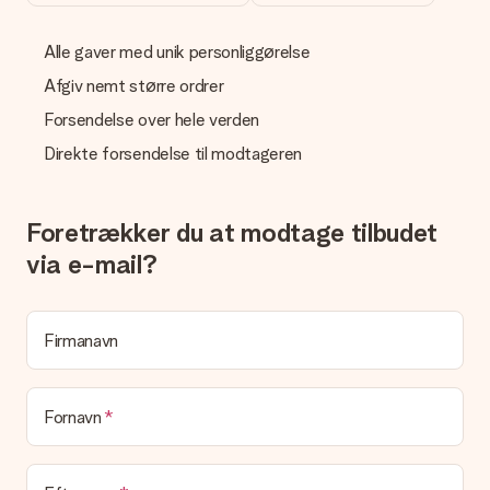
Er fakturaen sendt sammen med ordren?
Ingen faktura sendes med din ordre. Du modtager altid
fakturaen i bekræftelsesemailen, og du kan altid finde den i din
Alle gaver med unik personliggørelse
MySurprise-konto. Det betyder at du kan få gaven leveret
direkte til modtageren, hvilket gør det til en sand
Afgiv nemt større ordrer
overraskelse!
Forsendelse over hele verden
Direkte forsendelse til modtageren
Foretrækker du at modtage tilbudet
via e-mail?
Firmanavn
Fornavn