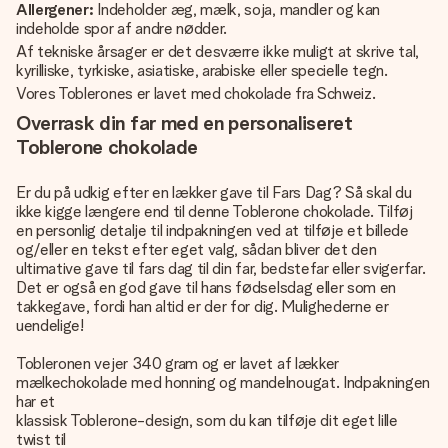
Allergener:
Indeholder æg, mælk, soja, mandler og kan
indeholde spor af andre nødder.
Af tekniske årsager er det desværre ikke muligt at skrive tal,
kyrilliske, tyrkiske, asiatiske, arabiske eller specielle tegn.
Vores Toblerones er lavet med chokolade fra Schweiz.
Overrask din far med en personaliseret
Toblerone chokolade
Er du på udkig efter en lækker gave til Fars Dag? Så skal du
ikke kigge længere end til denne Toblerone chokolade. Tilføj
en personlig detalje til indpakningen ved at tilføje et billede
og/eller en tekst efter eget valg, sådan bliver det den
ultimative gave til fars dag til din far, bedstefar eller svigerfar.
Det er også en god gave til hans fødselsdag eller som en
takkegave, fordi han altid er der for dig. Mulighederne er
uendelige!
Tobleronen vejer 340 gram og er lavet af lækker
mælkechokolade med honning og mandelnougat. Indpakningen
har et
klassisk Toblerone-design, som du kan tilføje dit eget lille
twist til