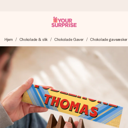
Bestil i dag, sendes inden for 1 hverdag
Hjem
Chokolade & slik
Chokolade Gaver
Chokolade gaveæsker
Vi laver din gave med omhu og sender den lynhurtigt – så
du kan give den på det helt rette tidspunkt, når den
betyder allermest.
4,7 (baseret på +15.000 anmeldelser)
Vores gaver inspirerer. Kunderne giver os 4,7 på Google
Reviews.
Gratis kort med hilsen
Lav noget særligt i blot få trin – med hendes navn, et