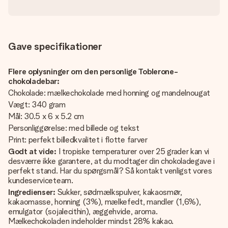
Gave specifikationer
Flere oplysninger om den personlige Toblerone-
chokoladebar:
Chokolade: mælkechokolade med honning og mandelnougat
Vægt: 340 gram
Mål: 30.5 x 6 x 5.2 cm
Personliggørelse: med billede og tekst
Print: perfekt billedkvalitet i flotte farver
Godt at vide:
I tropiske temperaturer over 25 grader kan vi
desværre ikke garantere, at du modtager din chokoladegave i
perfekt stand. Har du spørgsmål? Så kontakt venligst vores
kundeserviceteam.
Ingredienser:
Sukker, sødmælkspulver, kakaosmør,
kakaomasse, honning (3%), mælkefedt, mandler (1,6%),
emulgator (sojalecithin), æggehvide, aroma.
Mælkechokoladen indeholder mindst 28% kakao.