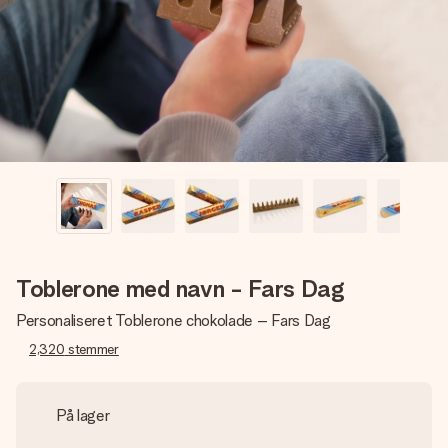
billede af dig eller en besked, der går lige i hendes hjerte.
Intet besvær men udelukkende en masse kærlighed i
øjeblikket.
Toblerone med navn - Fars Dag
Personaliseret Toblerone chokolade – Fars Dag
2,320
stemmer
På lager