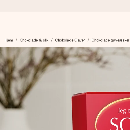
Bestil i dag, sendes inden for 1 hverdag
Hjem
Chokolade & slik
Chokolade Gaver
Chokolade gaveæsker
Vi laver din gave med omhu og sender den lynhurtigt – så du ka
4,7 (baseret på +15.000 anmeldelser)
Vores gaver inspirerer. Kunderne giver os 4,7 på Google Revie
Gratis kort med hilsen
Lav noget særligt i blot få trin – med hendes navn, et billede 