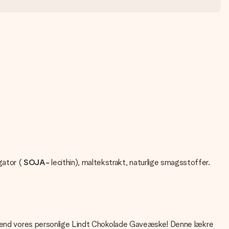
gator (
SOJA-
lecithin), maltekstrakt, naturlige smagsstoffer.
dre end vores personlige Lindt Chokolade Gaveæske! Denne lækre