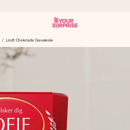
Lindt Chokolade Gaveæske
n give den på det helt rette tidspunkt, når den betyder allermest.
ws.
af dig eller en besked, der går lige i hendes hjerte. Intet besvær me