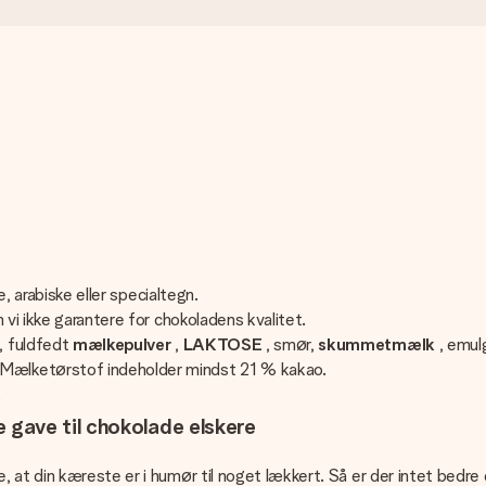
e, arabiske eller specialtegn.
 vi ikke garantere for chokoladens kvalitet.
, fuldfedt
mælkepulver
,
LAKTOSE
, smør,
skummetmælk
, emul
Mælketørstof indeholder mindst 21 % kakao.
R
gave til chokolade elskere
, at din kæreste er i humør til noget lækkert. Så er der intet be