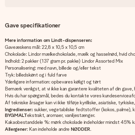
Gave specifikationer
Mere information om Lindt-dispenseren:
Gaveæskens mål: 22,8 x 10,5 x 10,5 cm
Chokolade: Lindor mælkechokolade, mælk og hasselnød, hvid ch
Indhold: 2 pakker (137 gram pr. pakke) Lindor Assorted Mix
Personalisering: med navn, billede og/eller tekst
Tryk: billedskønt og i fuld farve
Yderligere information: opbevares køligt og tørt
Bemærk venligst, at vi ikke kan garantere kvaliteten af din gave, 
Hvis du har spørgsmål, bedes du kontakte vores kundeserviceafd
Af tekniske årsager kan vi ikke tilføje kyrilliske, asiatiske, tyrkisk
Ingredienser:
sukker, vegetabilske fedtstoffer (kokos, palme)
BYGMALT
ekstrakt, aromaer, vaniljestænger.
Kakaobestanddele %: mørk chokolade indeholder mindst 45% k
Allergener
: Kan indeholde andre
NØDDER
.