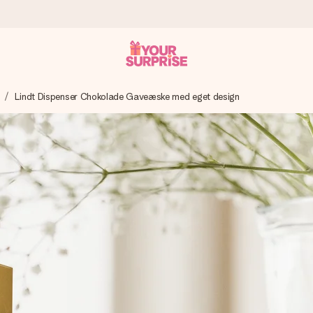
Lindt Dispenser Chokolade Gaveæske med eget design
n give den på det helt rette tidspunkt, når den betyder allermest.
ws.
af dig eller en besked, der går lige i hendes hjerte. Intet besvær me