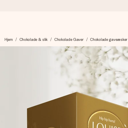
Bestil i dag, sendes inden for 1 hverdag
Hjem
Chokolade & slik
Chokolade Gaver
Chokolade gaveæsker
Vi laver din gave med omhu og sender den lynhurtigt – så du ka
4,7 (baseret på +15.000 anmeldelser)
Vores gaver inspirerer. Kunderne giver os 4,7 på Google Revie
Gratis kort med hilsen
Lav noget særligt i blot få trin – med hendes navn, et billede 