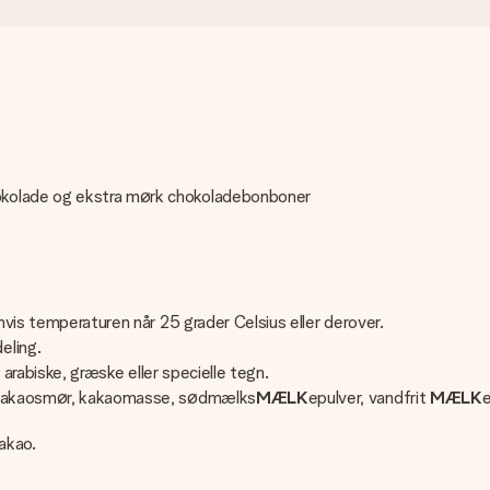
okolade og ekstra mørk chokoladebonboner
hvis temperaturen når 25 grader Celsius eller derover.
eling.
e, arabiske, græske eller specielle tegn.
, kakaosmør, kakaomasse, sødmælks
MÆLK
epulver, vandfrit
MÆLK
akao.