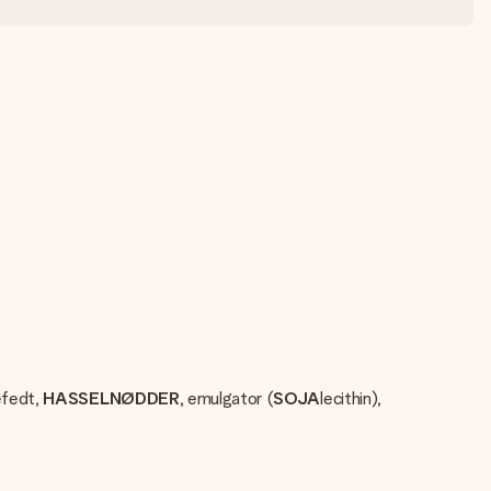
efedt,
HASSELNØDDER
, emulgator (
SOJA
lecithin),