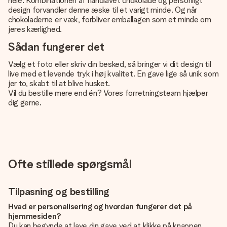
hele. Kombinationen af ​​håndlavet chokolade og personligt
design forvandler denne æske til et varigt minde. Og når
chokoladerne er væk, forbliver emballagen som et minde om
jeres kærlighed.
Sådan fungerer det
Vælg et foto eller skriv din besked, så bringer vi dit design til
live med et levende tryk i høj kvalitet. En gave lige så unik som
jer to, skabt til at blive husket.
Vil du bestille mere end én? Vores forretningsteam hjælper
dig gerne.
Ofte stillede spørgsmål
Tilpasning og bestilling
Hvad er personalisering og hvordan fungerer det på
hjemmesiden?
Du kan begynde at lave din gave ved at klikke på knappen