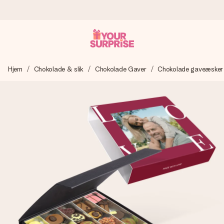
Bestil i dag, sendes inden for 1 hverdag
Hjem
Chokolade & slik
Chokolade Gaver
Chokolade gaveæsker
Vi laver din gave med omhu og sender den lynhurtigt – så
du kan give den på det helt rette tidspunkt, når den
betyder allermest.
4,7 (baseret på +15.000 anmeldelser)
Vores gaver inspirerer. Kunderne giver os 4,7 på Google
Reviews.
Gratis kort med hilsen
Lav noget særligt i blot få trin – med hendes navn, et