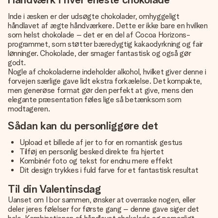
Inde i æsken er der udsøgte chokolader, omhyggeligt
håndlavet af ægte håndværkere. Dette er ikke bare en hvilken
som helst chokolade – det er en del af Cocoa Horizons-
programmet, som støtter bæredygtig kakaodyrkning og fair
lønninger. Chokolade, der smager fantastisk og også gør
godt.
Nogle af chokoladerne indeholder alkohol, hvilket giver denne i
forvejen særlige gave lidt ekstra forkælelse. Det kompakte,
men generøse format gør den perfekt at give, mens den
elegante præsentation føles lige så betænksom som
modtageren.
Sådan kan du personliggøre det
Upload et billede af jer to for en romantisk gestus
Tilføj en personlig besked direkte fra hjertet
Kombinér foto og tekst for endnu mere effekt
Dit design trykkes i fuld farve for et fantastisk resultat
Til din Valentinsdag
Uanset om I bor sammen, ønsker at overraske nogen, eller
deler jeres følelser for første gang – denne gave siger det