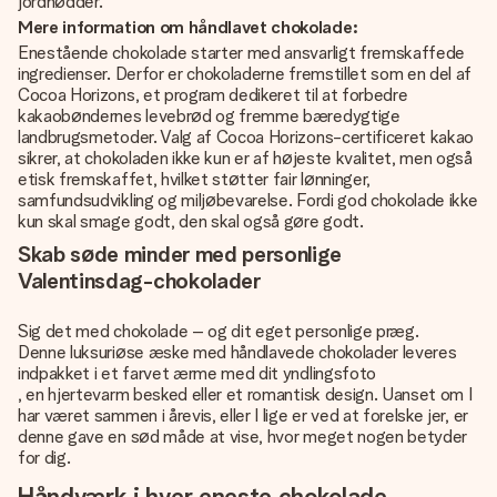
jordnødder.
Mere information om håndlavet chokolade:
Enestående chokolade starter med ansvarligt fremskaffede
ingredienser. Derfor er chokoladerne fremstillet som en del af
Cocoa Horizons, et program dedikeret til at forbedre
kakaobøndernes levebrød og fremme bæredygtige
landbrugsmetoder. Valg af Cocoa Horizons-certificeret kakao
sikrer, at chokoladen ikke kun er af højeste kvalitet, men også
etisk fremskaffet, hvilket støtter fair lønninger,
samfundsudvikling og miljøbevarelse. Fordi god chokolade ikke
kun skal smage godt, den skal også gøre godt.
Skab søde minder med personlige
Valentinsdag-chokolader
Sig det med chokolade – og dit eget personlige præg.
Denne luksuriøse æske med håndlavede chokolader leveres
indpakket i et farvet ærme med dit yndlingsfoto
, en hjertevarm besked eller et romantisk design. Uanset om I
har været sammen i årevis, eller I lige er ved at forelske jer, er
denne gave en sød måde at vise, hvor meget nogen betyder
for dig.
Håndværk i hver eneste chokolade