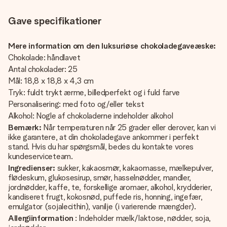
Gave specifikationer
Mere information om den luksuriøse chokoladegaveæske:
Chokolade: håndlavet
Antal chokolader: 25
Mål: 18,8 x 18,8 x 4,3 cm
Tryk: fuldt trykt ærme, billedperfekt og i fuld farve
Personalisering: med foto og/eller tekst
Alkohol: Nogle af chokoladerne indeholder alkohol
Bemærk:
Når temperaturen når 25 grader eller derover, kan vi
ikke garantere, at din chokoladegave ankommer i perfekt
stand. Hvis du har spørgsmål, bedes du kontakte vores
kundeserviceteam.
Ingredienser:
sukker, kakaosmør, kakaomasse, mælkepulver,
flødeskum, glukosesirup, smør, hasselnødder, mandler,
jordnødder, kaffe, te, forskellige aromaer, alkohol, krydderier,
kandiseret frugt, kokosnød, puffede ris, honning, ingefær,
emulgator (sojalecithin), vanilje (i varierende mængder).
Allergiinformation
: Indeholder mælk/laktose, nødder, soja,