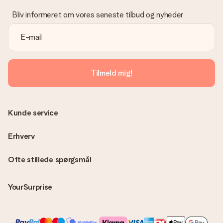
Vi beklager dybt, at din gave ikke er faldet i din smag. Kontakt
venligst vores kundeservice, de hjælper gerne med at finde en
Bliv informeret om vores seneste tilbud og nyheder
passende løsning.
Er fakturaen sendt sammen med ordren?
Ingen faktura sendes med din ordre. Du modtager altid
fakturaen i bekræftelsesemailen, og du kan altid finde den i din
MySurprise-konto. Det betyder at du kan få gaven leveret
Tilmeld mig!
direkte til modtageren, hvilket gør det til en sand
overraskelse!
Kunde service
Erhverv
Ofte stillede spørgsmål
YourSurprise