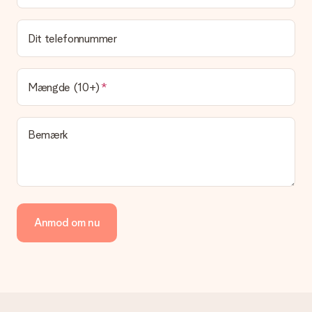
Hvad er leveringstiden, og hvornår modtager jeg min
gave?
Dit telefonnummer
Leveringstiden findes på gavens produktside. Du kan stole på,
at vores postfirma leverer din gave på denne dag.
Hvilke leveringsmuligheder kan jeg vælge?
Mængde (10+)
I øjeblikket er det ikke (endnu) muligt at vælge en
leveringsindstilling. Den gave, du vil bestille, sendes enten som
en pakke eller som postkasse levering. Vil du gerne vide
Bemærk
hvilken måde din ordre sendes på? Kontakt venligst vores
kundeservice.
Betaling
Hvordan kan jeg betale min ordre?
Vi tilbyder følgende betalingsmetoder: Dankort, Paypal,
Anmod om nu
kreditkort, faktura via Klarna eller bankoverførsel. I tilfælde af
manuel betaling overførsel, skal du tage højde for en ekstra 3
dage til levering af din gave.
Gave modtaget
Hvad hvis gaven ikke er helt til min smag?