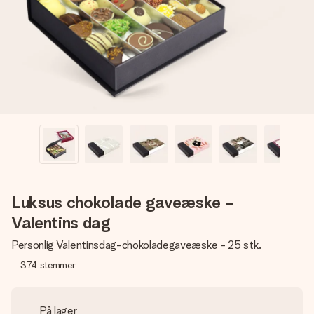
billede af dig eller en besked, der går lige i hendes hjerte.
Intet besvær men udelukkende en masse kærlighed i
øjeblikket.
Luksus chokolade gaveæske -
Valentins dag
Personlig Valentinsdag-chokoladegaveæske - 25 stk.
374
stemmer
På lager