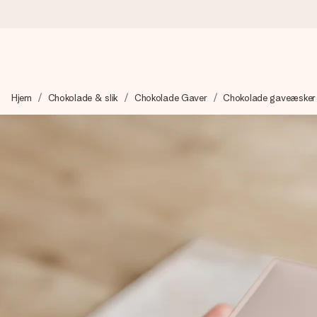
Bestil i dag, sendes inden for 1 hverdag
Hjem
Chokolade & slik
Chokolade Gaver
Chokolade gaveæsker
Vi laver din gave med omhu og sender den lynhurtigt – så du ka
4,7 (baseret på +15.000 anmeldelser)
Vores gaver inspirerer. Kunderne giver os 4,7 på Google Revie
Gratis kort med hilsen
Lav noget særligt i blot få trin – med hendes navn, et billede 