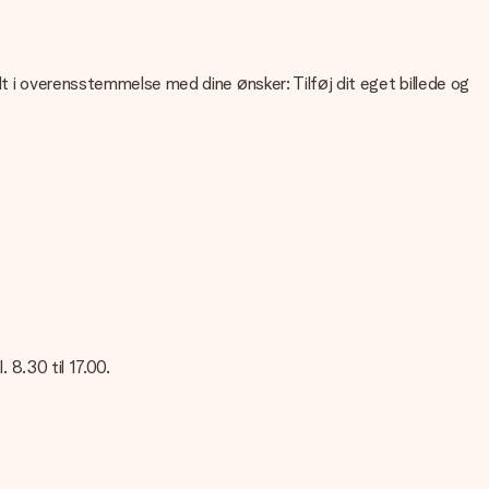
lt i overensstemmelse med dine ønsker: Tilføj dit eget billede og
liteten af dit billede, kan du kontakte vores kundeservice og
 Kontakt venligst vores kundeservice. De er glade for at hjælpe
 8.30 til 17.00.
res kundeservice; de er glade for at hjælpe dig!
sked på dette kort, så modtageren vil vide præcis, hvem du skal