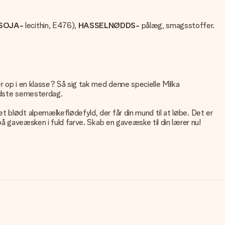
SOJA-
lecithin, E476),
HASSELNØDDS-
pålæg, smagsstoffer.
r op i en klasse? Så sig tak med denne specielle Milka
sidste semesterdag.
t blødt alpemælkeflødefyld, der får din mund til at løbe. Det er
på gaveæsken i fuld farve. Skab en gaveæske til din lærer nu!