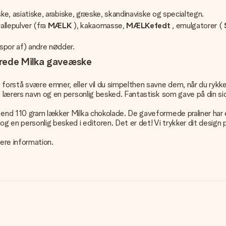
iske, asiatiske, arabiske, græske, skandinaviske og specialtegn.
vallepulver (fra
MÆLK
), kakaomasse,
MÆLKefedt
, emulgatorer (
spor af) andre nødder.
erede Milka gaveæske
 forstå svære emner, eller vil du simpelthen savne dem, når du rykke
in lærers navn og en personlig besked. Fantastisk som gave på din 
 end 110 gram lækker Milka chokolade. De gaveformede praliner har e
og en personlig besked i editoren. Det er det! Vi trykker dit design 
ere information.