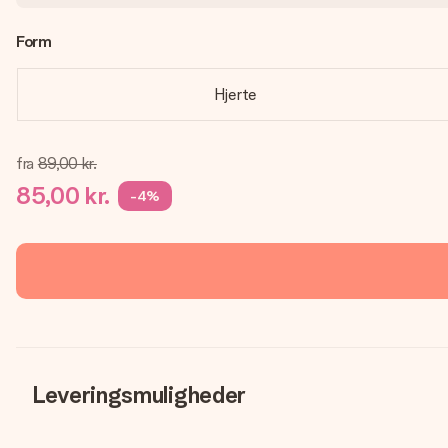
Form
Hjerte
fra
89,00 kr.
85,00 kr.
-4%
Leveringsmuligheder