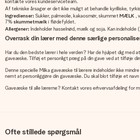
kontakte vores kundeserviceteam.
Af tekniske årsager er det ikke muligt at behandle kyrilliske, tyrk
Ingredienser:
Sukker, palmeolie, kakaosmør, skummet
MÆLK
, 
7%
skummetmælk
i flødefyldet.
Allergener:
Indeholder hasselnød, mælk og soja. Kan indeholde (
Overrask din lærer med denne særlige personalis
Har du den bedste lærer i hele verden? Har de hjulpet dig med at
gaveæske. Tilføj et personligt præg på din gave ved at tilføje d
Denne specielle Milka gaveæske til lærere
indeholder ikke mindre
nemt at personliggøre din gaveæske. Du skal blot tilføje et navn 
Gaveæske til alle lærerne? Kontakt vores erhvervsafdeling for m
Ofte stillede spørgsmål