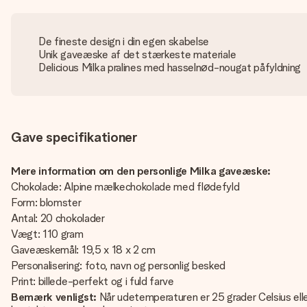
De fineste design i din egen skabelse
Unik gaveæske af det stærkeste materiale
Delicious Milka pralines med hasselnød-nougat påfyldning
Gave specifikationer
Mere information om den personlige Milka gaveæske:
Chokolade: Alpine mælkechokolade med flødefyld
Form: blomster
Antal: 20 chokolader
Vægt: 110 gram
Gaveæskemål: 19,5 x 18 x 2 cm
Personalisering: foto, navn og personlig besked
Print: billede-perfekt og i fuld farve
Bemærk venligst:
Når udetemperaturen er 25 grader Celsius elle