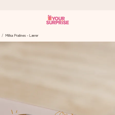
Milka Pralines - Lærer
n give den på det helt rette tidspunkt, når den betyder allermest.
ws.
af dig eller en besked, der går lige i hendes hjerte. Intet besvær me