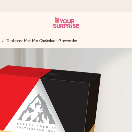
Toblerone Mini Mix Chokolade Gaveæske
n give den på det helt rette tidspunkt, når den betyder allermest.
ws.
af dig eller en besked, der går lige i hendes hjerte. Intet besvær me