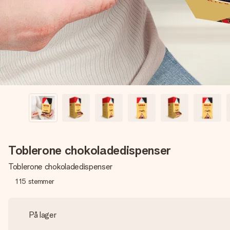
Toblerone chokoladedispenser
Toblerone chokoladedispenser
115
stemmer
På lager