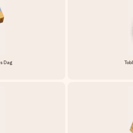
rs Dag
Tob