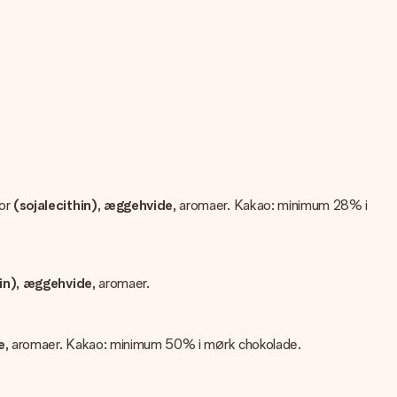
or
(sojalecithin), æggehvide,
aromaer. Kakao: minimum 28% i
hin), æggehvide,
aromaer.
e,
aromaer. Kakao: minimum 50% i mørk chokolade.