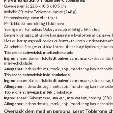
Mere information om Toblerone-dispenseren:
Gaveæskemål: 22,8 x 10,5 x 10,5 cm
Indhold: 30 lækre Toblerone-minier (248 g)
Personalisering: navn eller tekst
Print: billede-perfekt og i fuld farve
Yderligere information: Opbevares på et køligt, tørt sted
Bemærk venligst, at vi ikke kan garantere kvaliteten af din gave, 
Hvis du har spørgsmål, bedes du kontakte vores kundeserviceafd
Af tekniske årsager er vi ikke i stand til at tilføje kyrilliske, asiat
Toblerone schweizisk mælkechokolade
Ingredienser:
Sukker,
fuldfedt pulveriseret mælk,
kakaosmør, 
mælkechokolade.
Allergener:
Indeholder æg, mælk, soja, mandler og kan indeholde
Toblerone schweizisk hvid chokolade
Ingredienser:
Sukker,
fuldfedt pulveriseret mælk,
kakaosmør, 
Allergener:
Indeholder æg, mælk, soja, mandler og kan indeholde
Toblerone schweizisk mørk chokolade
Ingredienser:
Kakaomasse,
sukker
,
mælkefedt,
honning (3%)
Allergener:
Indeholder æg, mælk, soja, mandler og kan indeholde
Overrask dem med en personaliseret Toblerone c