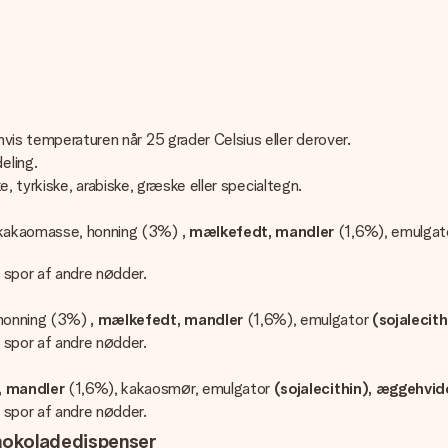
hvis temperaturen når 25 grader Celsius eller derover.
eling.
iske, tyrkiske, arabiske, græske eller specialtegn.
kakaomasse, honning (3%)
, mælkefedt, mandler
(1,6%), emulgat
 spor af andre nødder.
honning (3%)
, mælkefedt, mandler
(1,6%), emulgator
(sojalecit
 spor af andre nødder.
, mandler
(1,6%), kakaosmør, emulgator
(sojalecithin), æggehvid
 spor af andre nødder.
hokoladedispenser