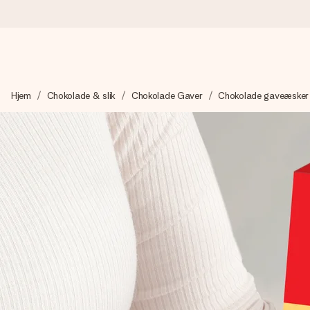
Bestil i dag, sendes inden for 1 hverdag
Hjem
Chokolade & slik
Chokolade Gaver
Chokolade gaveæsker
Vi laver din gave med omhu og sender den lynhurtigt – så du ka
4,7 (baseret på +15.000 anmeldelser)
Vores gaver inspirerer. Kunderne giver os 4,7 på Google Revie
Gratis kort med hilsen
Lav noget særligt i blot få trin – med hendes navn, et billede 