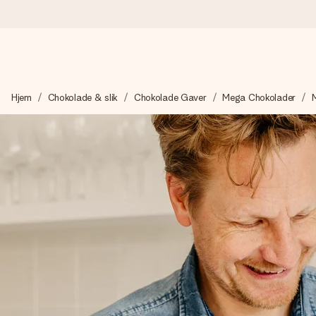
Bestil i dag, sendes inden for 1 hverdag
Hjem
Chokolade & slik
Chokolade Gaver
Mega Chokolader
Vi laver din gave med omhu og sender den lynhurtigt – så du ka
4,7 (baseret på +15.000 anmeldelser)
Vores gaver inspirerer. Kunderne giver os 4,7 på Google Revie
Gratis kort med hilsen
Lav noget særligt i blot få trin – med hendes navn, et billede 