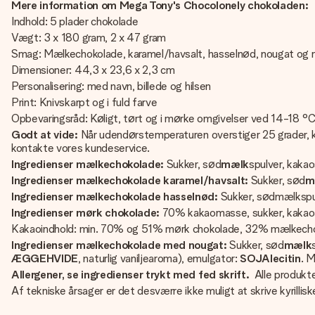
Mere information om Mega Tony's Chocolonely chokoladen:
Indhold: 5 plader chokolade
Vægt: 3 x 180 gram, 2 x 47 gram
Smag: Mælkechokolade, karamel/havsalt, hasselnød, nougat og 
Dimensioner: 44,3 x 23,6 x 2,3 cm
Personalisering: med navn, billede og hilsen
Print: Knivskarpt og i fuld farve
Opbevaringsråd: Køligt, tørt og i mørke omgivelser ved 14-18 °C
Godt at vide:
Når udendørstemperaturen overstiger 25 grader, ka
kontakte vores kundeservice.
Ingredienser mælkechokolade:
Sukker, sød
mælk
spulver, kaka
Ingredienser mælkechokolade karamel/havsalt:
Sukker, sød
m
Ingredienser mælkechokolade hasselnød:
Sukker, sødmælkspu
Ingredienser mørk chokolade:
70% kakaomasse, sukker, kakao
Kakaoindhold: min. 70% og 51% mørk chokolade, 32% mælkech
Ingredienser mælkechokolade med nougat:
Sukker, sød
mælk
ÆGGEHVIDE
, naturlig vaniljearoma), emulgator:
SOJAlecitin
. 
Allergener, se ingredienser trykt med fed skrift.
Alle produkt
Af tekniske årsager er det desværre ikke muligt at skrive kyrilliske