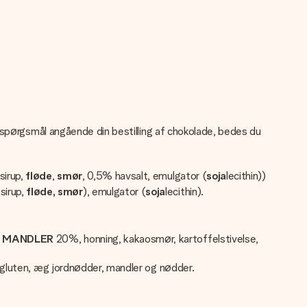
e spørgsmål angående din bestilling af chokolade, bedes du
sirup,
fløde
,
smør
, 0,5% havsalt, emulgator (
soja
lecithin))
sirup,
fløde, smør
), emulgator (
soja
lecithin).
,
MANDLER
20%, honning, kakaosmør, kartoffelstivelse,
 gluten, æg jordnødder, mandler og nødder.