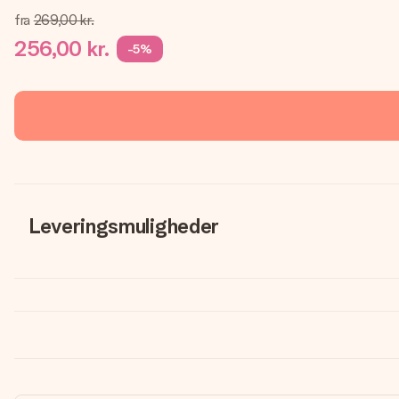
fra
269,00 kr.
256,00 kr.
-5%
Leveringsmuligheder