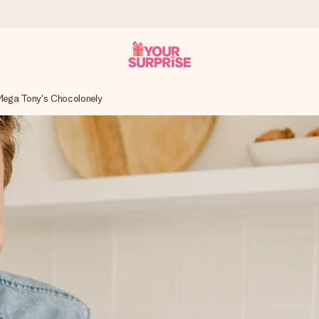
Mega Tony's Chocolonely
n give den på det helt rette tidspunkt, når den betyder allermest.
ws.
af dig eller en besked, der går lige i hendes hjerte. Intet besvær me