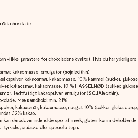
mørk chokolade
.
n vi ikke garantere for chokoladens kvalitet. Hvis du har yderliger
osmør, kakaomasse, emulgator (
soja
lecithin)
ælk
spulver, kakaosmør, kakaomasse, 10% karamel (sukker, glukose
lver, kakaosmør, kakaomasse, 10 %
HASSELNØD
(sukker, glukose
smør
, fedtfattigt kakaopulver, emulgator (
SOJA
lecithin).
okolade.
Mælk
eindhold: min. 21%
spulver, kakaosmør, kakaomasse, nougat 10% (sukker, glukosesirup
Mindst 32% kakao.
er kan derudover indeholde spor af mælk, gluten, korn indeholdende
, tyrkiske, arabiske eller specielle tegn.