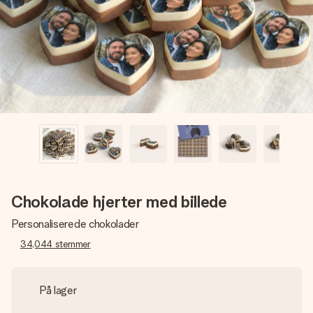
billede af dig eller en besked, der går lige i hendes hjerte.
Intet besvær men udelukkende en masse kærlighed i
øjeblikket.
Chokolade hjerter med billede
Personaliserede chokolader
34,044
stemmer
På lager