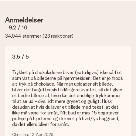
Hvordan ved jeg, om mit billede har den rigtige kvalitet?
Vi vil være sikre på, at du er helt tilfreds med din gave. Derfor
er det vigtigt at bruge fotos af høj kvalitet. Hvis du er i tvivl
Anmeldelser
om kvaliteten af dit billede, kan du kontakte vores
kundeservice og vedlægge dit foto sammen med den gave,
9.2
/ 10
du er interesseret i at bestille. Så kan de tjekke kvaliteten for
34,044 stemmer
(
23 reaktioner
)
dig!
Hvilke formater kan jeg uploade?
Du kan bruge JPG- og PNG-filer til vores editor. Er dette for
3.5 / 5
teknisk eller har du et billede af et andet format, du gerne vil
bruge? Kontakt venligst vores kundeservice. De er glade for
at hjælpe dig, så du kan lave den gave du vil have!
Trykket på chokoladerne bliver (naturligvis) ikke så flot
som vist på billederne på hjemmesiden. Det er jo trods
Hvad hvis den farve eller valgmulighed jeg vil have, ikke er
alt tryk på chokolade. Når man uploader sit billede,
tilgængelig?
bliver det bagefter vist i dårligere kvalitet, så det giver
Er du på udkig efter en bestemt gave eller gave i en bestemt
et bedre billede af, hvordan det endelige tryk kommer
farve, men er dette ikke angivet på hjemmesiden? Kontakt
til at se ud - dvs. lidt mere grynet og gulligt. Husk
venligst vores kundeservice; de er glade for at hjælpe dig!
desuden at hvis du laver et billede med tekst, at det
ikke må være for småt, Mit bud er max 15 bogstaver
Hvordan tilføjer jeg et kort til min gave? / Hvad er et kort?
pr. linje på hjerterne og skrevet på hvid/lys baggrund,
Ved at klikke på 'Gratis lykønskningskort' i vores indkøbskurv,
da det ellers bliver for småt.
kan du tilføje et sjovt kort til din gave. Du kan sætte en
personlig besked på dette kort, så modtageren vil vide præcis,
Christina, 13 Apr 2026