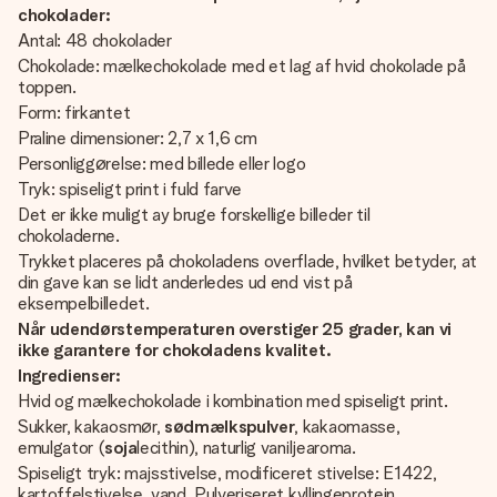
chokolader:
Antal: 48 chokolader
Chokolade: mælkechokolade med et lag af hvid chokolade på
toppen.
Form: firkantet
Praline dimensioner: 2,7 x 1,6 cm
Personliggørelse: med billede eller logo
Tryk: spiseligt print i fuld farve
Det er ikke muligt ay bruge forskellige billeder til
chokoladerne.
Trykket placeres på chokoladens overflade, hvilket betyder, at
din gave kan se lidt anderledes ud end vist på
eksempelbilledet.
Når udendørstemperaturen overstiger 25 grader, kan vi
ikke garantere for chokoladens kvalitet.
Ingredienser:
Hvid og mælkechokolade i kombination med spiseligt print.
Sukker, kakaosmør,
sødmælkspulver
, kakaomasse,
emulgator (
soja
lecithin), naturlig vaniljearoma.
Spiseligt tryk: majsstivelse, modificeret stivelse: E1422,
kartoffelstivelse, vand, Pulveriseret kyllingeprotein,