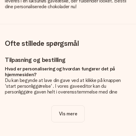
leveres i en luksuriøs gaveæske, der fuldender looket. Bestil
dine personaliserede chokolader nu!
Ofte stillede spørgsmål
Tilpasning og bestilling
Hvad er personalisering og hvordan fungerer det på
hjemmesiden?
Du kan begynde at lave din gave ved at klikke på knappen
'start personliggørelse' . I vores gaveeditor kan du
personliggøre gaven helt i overensstemmelse med dine
ønsker: Tilføj dit eget billede og / eller tekst. Hvis du vil, kan
du også vælge et smukt design for at gøre din gave helt unik.
Vis mere
Er personalisering inkluderet i prisen?
Prisen der vises på hjemmesiden omfatter personliggørelse
af din gave. Nice and Easy!