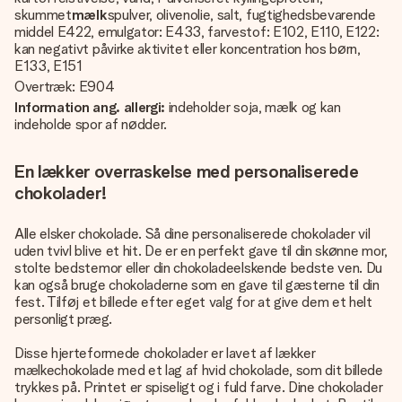
skummet
mælk
spulver, olivenolie, salt, fugtighedsbevarende
middel E422, emulgator: E433, farvestof: E102, E110, E122:
kan negativt påvirke aktivitet eller koncentration hos børn,
E133, E151
Overtræk: E904
Information ang. allergi:
indeholder soja, mælk og kan
indeholde spor af nødder.
En lækker overraskelse med personaliserede
chokolader!
Alle elsker chokolade. Så dine personaliserede chokolader vil
uden tvivl blive et hit. De er en perfekt gave til din skønne mor,
stolte bedstemor eller din chokoladeelskende bedste ven. Du
kan også bruge chokoladerne som en gave til gæsterne til din
fest. Tilføj et billede efter eget valg for at give dem et helt
personligt præg.
Disse hjerteformede chokolader er lavet af lækker
mælkechokolade med et lag af hvid chokolade, som dit billede
trykkes på. Printet er spiseligt og i fuld farve. Dine chokolader