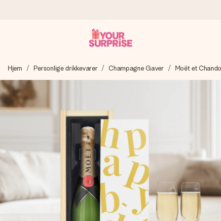
Bestil i dag, sendes inden for 1 hverdag
Hjem
Personlige drikkevarer
Champagne Gaver
Moët et Chand
Vi laver din gave med omhu og sender den lynhurtigt – så
du kan give den på det helt rette tidspunkt, når den
betyder allermest.
4,7 (baseret på +15.000 anmeldelser)
Vores gaver inspirerer. Kunderne giver os 4,7 på Google
Reviews.
Gratis kort med hilsen
Lav noget særligt i blot få trin – med hendes navn, et