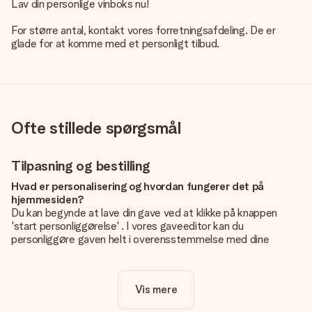
Lav din personlige vinboks nu!
For større antal, kontakt vores forretningsafdeling. De er
glade for at komme med et personligt tilbud.
Ofte stillede spørgsmål
Tilpasning og bestilling
Hvad er personalisering og hvordan fungerer det på
hjemmesiden?
Du kan begynde at lave din gave ved at klikke på knappen
'start personliggørelse' . I vores gaveeditor kan du
personliggøre gaven helt i overensstemmelse med dine
ønsker: Tilføj dit eget billede og / eller tekst. Hvis du vil, kan
du også vælge et smukt design for at gøre din gave helt unik.
Vis mere
Er personalisering inkluderet i prisen?
Prisen der vises på hjemmesiden omfatter personliggørelse