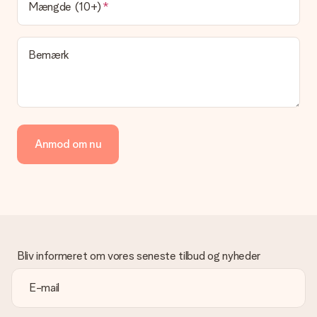
Mængde (10+)
direkte til modtageren, hvilket gør det til en sand
overraskelse!
Bemærk
Anmod om nu
Bliv informeret om vores seneste tilbud og nyheder