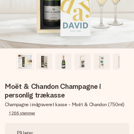
billede af dig eller en besked, der går lige i hendes hjerte.
Intet besvær men udelukkende en masse kærlighed i
øjeblikket.
Moët & Chandon Champagne i
personlig trækasse
Champagne i indgraveret kasse - Moët & Chandon (750ml)
1,266
stemmer
På lager