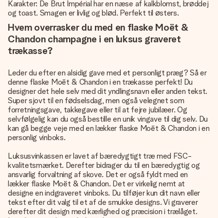
Karakter: De Brut Impérial har en næse af kalkblomst, brøddej
og toast. Smagen er livlig og blød. Perfekt til østers.
Hvem overrasker du med en flaske Moët &
Chandon champagne i en luksus graveret
trækasse?
Leder du efter en alsidig gave med et personligt præg? Så er
denne flaske Moët & Chandon i en trækasse perfekt! Du
designer det hele selv med dit yndlingsnavn eller anden tekst.
Super sjovt til en fødselsdag, men også velegnet som
forretningsgave, takkegave eller til at fejre jubilæer. Og
selvfølgelig kan du også bestille en unik vingave til dig selv. Du
kan gå begge veje med en lækker flaske Moët & Chandon i en
personlig vinboks.
Luksusvinkassen er lavet af bæredygtigt træ med FSC-
kvalitetsmærket. Derefter bidrager du til en bæredygtig og
ansvarlig forvaltning af skove. Det er også fyldt med en
lækker flaske Moët & Chandon. Det er virkelig nemt at
designe en indgraveret vinboks. Du tilføjer kun dit navn eller
tekst efter dit valg til et af de smukke designs. Vi graverer
derefter dit design med kærlighed og præcision i trælåget.