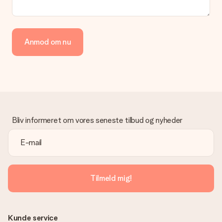
Betaling
Hvordan kan jeg betale min ordre?
Vi tilbyder følgende betalingsmetoder: Dankort, Paypal,
Anmod om nu
kreditkort, faktura via Klarna eller bankoverførsel. I tilfælde af
manuel betaling overførsel, skal du tage højde for en ekstra 3
dage til levering af din gave.
Gave modtaget
Hvad hvis gaven ikke er helt til min smag?
Vi beklager dybt, at din gave ikke er faldet i din smag. Kontakt
venligst vores kundeservice, de hjælper gerne med at finde en
Bliv informeret om vores seneste tilbud og nyheder
passende løsning.
Er fakturaen sendt sammen med ordren?
Ingen faktura sendes med din ordre. Du modtager altid
fakturaen i bekræftelsesemailen, og du kan altid finde den i din
MySurprise-konto. Det betyder at du kan få gaven leveret
Tilmeld mig!
direkte til modtageren, hvilket gør det til en sand
overraskelse!
Kunde service