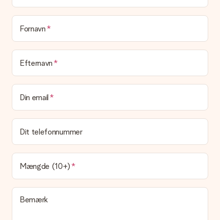
I øjeblikket har vi (endnu) ikke en gaveindpakningstjeneste til
at pakke din gave. Vi leverer vores gaver i en festlig
emballage. Det betyder, at din gave er klar til at blive givet,
Fornavn
eller at den kan sendes direkte til modtageren.
Leveringstid, leveringsmuligheder og
Efternavn
leveringsomkostninger
Kan jeg vælge en leveringsdato?
Din email
Det er ikke muligt at vælge en bestemt leveringsdato.
Hvad er leveringstiden, og hvornår modtager jeg min
gave?
Dit telefonnummer
Leveringstiden findes på gavens produktside. Du kan stole på,
at vores postfirma leverer din gave på denne dag.
Hvilke leveringsmuligheder kan jeg vælge?
Mængde (10+)
I øjeblikket er det ikke (endnu) muligt at vælge en
leveringsindstilling. Den gave, du vil bestille, sendes enten som
en pakke eller som postkasse levering. Vil du gerne vide
Bemærk
hvilken måde din ordre sendes på? Kontakt venligst vores
kundeservice.