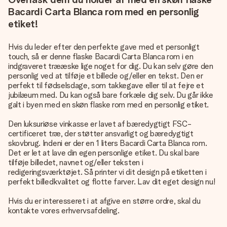
Bacardi Carta Blanca rom med en personlig
etiket!
Hvis du leder efter den perfekte gave med et personligt
touch, så er denne flaske Bacardi Carta Blanca rom i en
indgraveret trææske lige noget for dig. Du kan selv gøre den
personlig ved at tilføje et billede og/eller en tekst. Den er
perfekt til fødselsdage, som takkegave eller til at fejre et
jubilæum med. Du kan også bare forkæle dig selv. Du går ikke
galt i byen med en skøn flaske rom med en personlig etiket.
Den luksuriøse vinkasse er lavet af bæredygtigt FSC-
certificeret træ, der støtter ansvarligt og bæredygtigt
skovbrug. Indeni er der en 1 liters Bacardi Carta Blanca rom.
Det er let at lave din egen personlige etiket. Du skal bare
tilføje billedet, navnet og/eller teksten i
redigeringsværktøjet. Så printer vi dit design på etiketten i
perfekt billedkvalitet og flotte farver. Lav dit eget design nu!
Hvis du er interesseret i at afgive en større ordre, skal du
kontakte vores erhvervsafdeling.