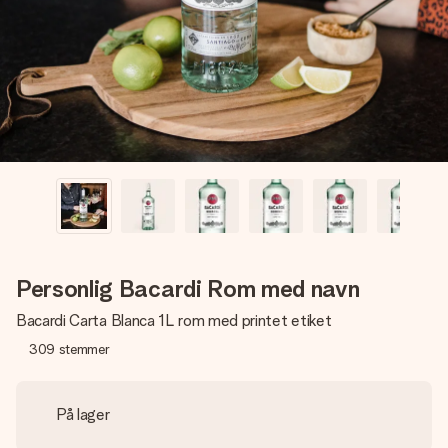
billede af dig eller en besked, der går lige i hendes hjerte.
Intet besvær men udelukkende en masse kærlighed i
øjeblikket.
Personlig Bacardi Rom med navn
Bacardi Carta Blanca 1L rom med printet etiket
309
stemmer
På lager