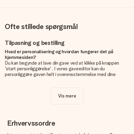
Ofte stillede spørgsmål
Tilpasning og bestilling
Hvad er personalisering og hvordan fungerer det på
hjemmesiden?
Du kan begynde at lave din gave ved at klikke på knappen
'start personliggørelse' . I vores gaveeditor kan du
personliggøre gaven helt i overensstemmelse med dine
ønsker: Tilføj dit eget billede og / eller tekst. Hvis du vil, kan
du også vælge et smukt design for at gøre din gave helt unik.
Vis mere
Er personalisering inkluderet i prisen?
Prisen der vises på hjemmesiden omfatter personliggørelse
af din gave. Nice and Easy!
Hvordan ved jeg, om mit billede har den rigtige kvalitet?
Erhvervssordre
Vi vil være sikre på, at du er helt tilfreds med din gave. Derfor
er det vigtigt at bruge fotos af høj kvalitet. Hvis du er i tvivl