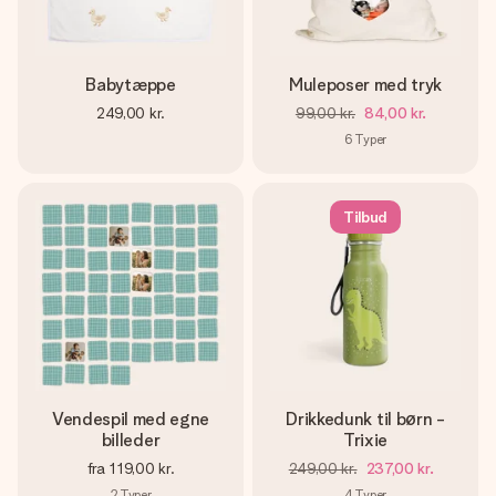
Babytæppe
Muleposer med tryk
249,00 kr.
99,00 kr.
84,00 kr.
6
Typer
Tilbud
Vendespil med egne
Drikkedunk til børn -
billeder
Trixie
fra
119,00 kr.
249,00 kr.
237,00 kr.
2
Typer
4
Typer