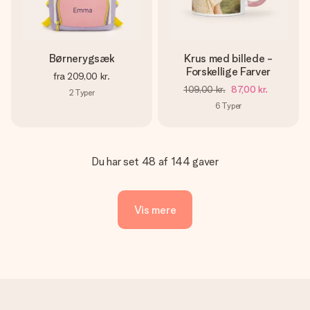
Børnerygsæk
Krus med billede -
Forskellige Farver
fra
209,00 kr.
109,00 kr.
87,00 kr.
2
Typer
6
Typer
Du har set 48 af 144 gaver
Vis mere