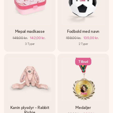
Mepal madkasse
Fodbold med navn
149,00 kr.
142,00 kr.
159,00 kr.
135,00 kr.
3
Typer
2
Typer
Tilbud
Kanin plysdyr - Rabbit
Medaljer
Richie