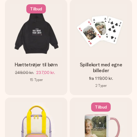
Tilbud
Hættetrøjer til børn
Spillekort med egne
billeder
249,00 kr.
237,00 kr.
fra
119,00 kr.
15
Typer
2
Typer
Tilbud