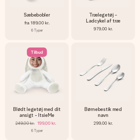
Sæbebobler
Trælegetøj -
Ladcykel af træ
fra
189,00 kr.
979,00 kr.
6
Typer
Tilbud
Blødt legetøj med dit
Børnebestik med
ansigt - ItsieMe
navn
249,00 kr.
199,00 kr.
299,00 kr.
6
Typer