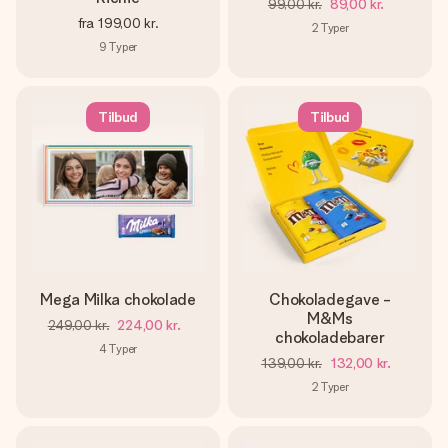
99,00 kr.
89,00 kr.
fra
199,00 kr.
2
Typer
9
Typer
Tilbud
Tilbud
Mega Milka chokolade
Chokoladegave -
M&Ms
249,00 kr.
224,00 kr.
chokoladebarer
4
Typer
139,00 kr.
132,00 kr.
2
Typer