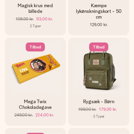
Magisk krus med
Kæmpe
billede
lykønskningskort - 50
cm
109,00 kr.
93,00 kr.
129,00 kr.
2
Typer
Tilbud
Tilbud
Mega Twix
Rygsæk - Børn
Chokoladegave
199,00 kr.
179,00 kr.
249,00 kr.
224,00 kr.
3
Typer