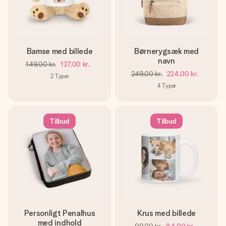
billede af dig eller en besked, der går lige i hendes hjerte.
Intet besvær men udelukkende en masse kærlighed i
øjeblikket.
Bamse med billede
Børnerygsæk med
navn
149,00 kr.
127,00 kr.
249,00 kr.
224,00 kr.
2
Typer
4
Typer
Tilbud
Tilbud
Personligt Penalhus
Krus med billede
med indhold