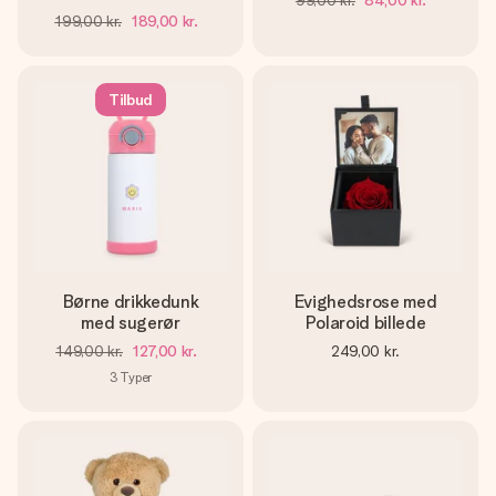
99,00 kr.
84,00 kr.
199,00 kr.
189,00 kr.
Tilbud
Børne drikkedunk
Evighedsrose med
med sugerør
Polaroid billede
149,00 kr.
127,00 kr.
249,00 kr.
3
Typer