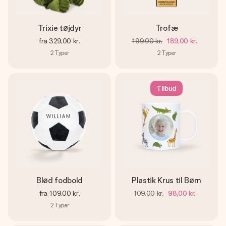
Trixie tøjdyr
Trofæ
fra
329,00 kr.
199,00 kr.
189,00 kr.
2
Typer
2
Typer
Tilbud
Blød fodbold
Plastik Krus til Børn
fra
109,00 kr.
109,00 kr.
98,00 kr.
2
Typer