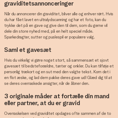
graviditetsannonceringer
Når du annoncerer din graviditet, bliver alle og enhver rørt. Hvis
du har fået lavet en ultralydscanning og har et foto, kan du
trykke det på en gave og give den til dem, som du gerne vil
dele din store nyhed med, på en helt speciel måde.
Sparkedragter, sutter og puslespil er populære valg.
Saml et gavesæt
Hvis du virkelig vi gøre noget stort, så sammensæt et sjovt
gavesæt til bedsteforældre, tanter og onkler. Du kan tilføje et
personlig trækort og en sut med den valgte tekst. Kom det i
en flot æske, og lad dem pakke deres gave ud! Glæd dig til at
se deres overraskede ansigter, når de åbner den.
3 originale måder at fortælle din mand
eller partner, at du er gravid
Overraskelsen ved graviditet opdages ofte sammen af de to