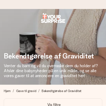
Bestil i dag, sendes inden for 1 hverdag
Vi laver din gave med omhu og sender den lynhurtigt – så
du kan give den på det helt rette tidspunkt, når den
betyder allermest.
Bekendtgørelse af Graviditet
4,7 (baseret på +15.000 anmeldelser)
Venter du barn og vil du overraske dem du holder af?
Vores gaver inspirerer. Kunderne giver os 4,7 på Google
Afslør dine babynyheder på en unik måde, og se alle
Reviews.
vores gaver til at annoncere en graviditet her!
Hjem
Gave til gravid
Bekendtgørelse af Graviditet
Gratis kort med hilsen
Lav noget særligt i blot få trin – med hendes navn, et
Vis filtre