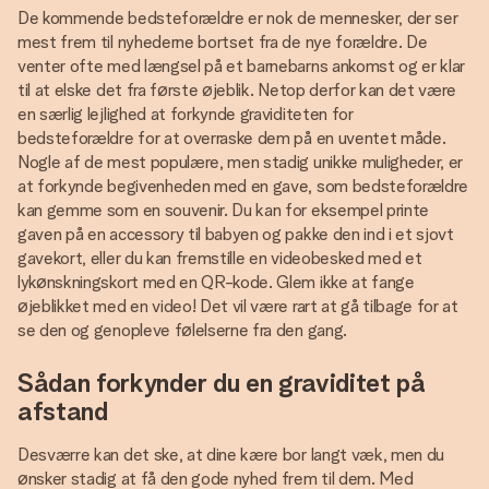
De kommende bedsteforældre er nok de mennesker, der ser
mest frem til nyhederne bortset fra de nye forældre. De
venter ofte med længsel på et barnebarns ankomst og er klar
til at elske det fra første øjeblik. Netop derfor kan det være
en særlig lejlighed at forkynde graviditeten for
bedsteforældre for at overraske dem på en uventet måde.
Nogle af de mest populære, men stadig unikke muligheder, er
at forkynde begivenheden med en gave, som bedsteforældre
kan gemme som en souvenir. Du kan for eksempel printe
gaven på en accessory til babyen og pakke den ind i et sjovt
gavekort, eller du kan fremstille en videobesked med et
lykønskningskort med en QR-kode. Glem ikke at fange
øjeblikket med en video! Det vil være rart at gå tilbage for at
se den og genopleve følelserne fra den gang.
Sådan forkynder du en graviditet på
afstand
Desværre kan det ske, at dine kære bor langt væk, men du
ønsker stadig at få den gode nyhed frem til dem. Med