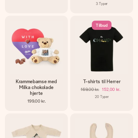
3
Typer
Tilbud
Krammebamse med
T-shirts til Herrer
Milka chokolade
169,00 kr.
152,00 kr.
hjerte
20
Typer
199,00 kr.