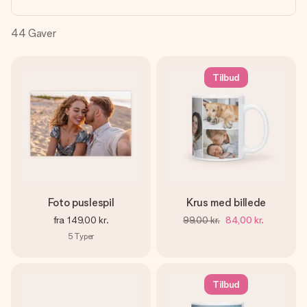
billede af dig eller en besked, der går lige i hendes hjerte.
Intet besvær men udelukkende en masse kærlighed i
øjeblikket.
44
Gaver
Tilbud
Foto puslespil
Krus med billede
fra
149,00 kr.
99,00 kr.
84,00 kr.
5
Typer
Tilbud