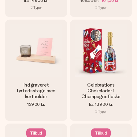
fra
149,00 kr.
169,00 kr.
161,00 kr.
2
Typer
2
Typer
Indgraveret
Celebrations
fyrfadsstage med
Chokolader i
kortholder
Champagneflaske
129,00 kr.
fra
139,00 kr.
2
Typer
Tilbud
Tilbud