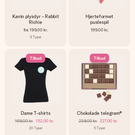
Kanin plysdyr - Rabbit
Hjerteformet
Richie
puslespil
fra
199,00 kr.
199,00 kr.
9
Typer
Tilbud
Tilbud
Dame T-shirts
Chokolade telegram®
169,00 kr.
152,00 kr.
239,00 kr.
227,00 kr.
20
Typer
5
Typer