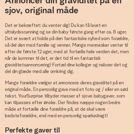
Annoncer din graviditet på en
sjov, original måde
Det er bekræftet: du venter dig! Du kan få lavet en
ultralydsscanning og se din baby første gang efter ca. 8 uger.
Det er svært at holde på den fantastiske nyhed som forældre,
så del den med familie og venner. Mange mennesker venter til
efter de første 12 uger, med at fortælle hele verden det, men
når de kommer til det, er det tid til en fantastisk
graviditetsannoncering! Fortæl dine kolleger og naboer det og
del din glæde med alle omkring dig.
Mange forældre vælger at annoncere deres graviditet på en
original måde. En personlig gave med et foto og / eller en sød
tekst. YourSurprise tilbyder masser af sjove babygaver, som
kan tilpasses efter ønske. Der findes næppe nogen bedre
måde at fortælle dine forældre på, at de skal være
bedsteforældre, end med en personlig sparkedragt!
Perfekte gaver til