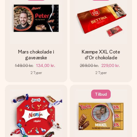
Mars chokolade i
Kæmpe XXL Cote
gaveæske
d'Or chokolade
149,00 kr.
134,00 kr.
269,00 kr.
229,00 kr.
2
Typer
2
Typer
Tilbud