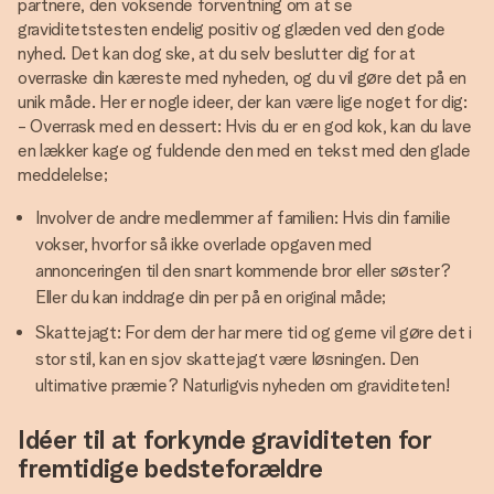
partnere, den voksende forventning om at se
graviditetstesten endelig positiv og glæden ved den gode
nyhed. Det kan dog ske, at du selv beslutter dig for at
overraske din kæreste med nyheden, og du vil gøre det på en
unik måde. Her er nogle ideer, der kan være lige noget for dig:
- Overrask med en dessert: Hvis du er en god kok, kan du lave
en lækker kage og fuldende den med en tekst med den glade
meddelelse;
Involver de andre medlemmer af familien: Hvis din familie
vokser, hvorfor så ikke overlade opgaven med
annonceringen til den snart kommende bror eller søster?
Eller du kan inddrage din per på en original måde;
Skattejagt: For dem der har mere tid og gerne vil gøre det i
stor stil, kan en sjov skattejagt være løsningen. Den
ultimative præmie? Naturligvis nyheden om graviditeten!
Idéer til at forkynde graviditeten for
fremtidige bedsteforældre