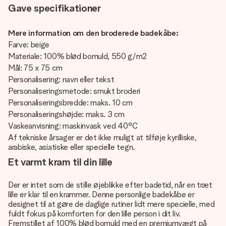
Gave specifikationer
Mere information om den broderede badekåbe:
Farve: beige
Materiale: 100% blød bomuld, 550 g/m2
Mål: 75 x 75 cm
Personalisering: navn eller tekst
Personaliseringsmetode: smukt broderi
Personaliseringsbredde: maks. 10 cm
Personaliseringshøjde: maks. 3 cm
Vaskeanvisning: maskinvask ved 40°C
Af tekniske årsager er det ikke muligt at tilføje kyrilliske,
arabiske, asiatiske eller specielle tegn.
Et varmt kram til din lille
Der er intet som de stille øjeblikke efter badetid, når en træt
lille er klar til en krammer. Denne personlige badekåbe er
designet til at gøre de daglige rutiner lidt mere specielle, med
fuldt fokus på komforten for den lille person i dit liv.
Fremstillet af 100% blød bomuld med en premiumvægt på