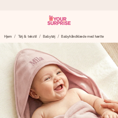
Bestil i dag, sendes inden for 1 hverdag
Hjem
Tøj & tekstil
Babytøj
Babyhåndklæde med hætte
Vi laver din gave med omhu og sender den lynhurtigt – så
du kan give den på det helt rette tidspunkt, når den
betyder allermest.
4,7 (baseret på +15.000 anmeldelser)
Vores gaver inspirerer. Kunderne giver os 4,7 på Google
Reviews.
Gratis kort med hilsen
Lav noget særligt i blot få trin – med hendes navn, et