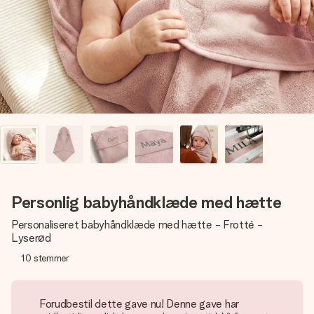
billede af dig eller en besked, der går lige i hendes hjerte.
Intet besvær men udelukkende en masse kærlighed i
øjeblikket.
Personlig babyhåndklæde med hætte
Personaliseret babyhåndklæde med hætte - Frotté -
Lyserød
10
stemmer
Forudbestil dette gave nu! Denne gave har