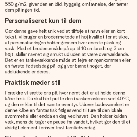
550 g/m2, giver den en blid, hyggelig omfavnelse, der tørrer
dem på ingen tid.
Personaliseret kun til dem
Gør denne gave helt unik ved at tilføje et navn eller en kort
tekst. Vi bruger en broderimetode af høj kvalitet for at sikre,
at personaliseringen holder gennem hver eneste plask og
vask. Med et broderiområde på op til 10 cm bredt og 3 cm
højt, skiller navnet sig smukt ud uden at være overvældende.
Det er en tankevækkende måde at fejre en nyankommen eller
en første fødselsdag på, og giver barnet noget, der
udelukkende er deres.
Praktisk møder stil
Forældre vil sætte pris på, hvor nemt det er at holde denne
kåbe frisk. Du skal blot putte den i vaskemaskinen ved 40°C,
og den er klar til det næste eventyr. Udover badeværelset er
denne kåbe en fantastisk følgesvend til ture til den lokale
svømmehal eller endda en dag ved havet. Den holder kulden
væk, mens de tager en pause fra vandet, hvilket gør den til et
alsidigt element i enhver travl familiehverdag.