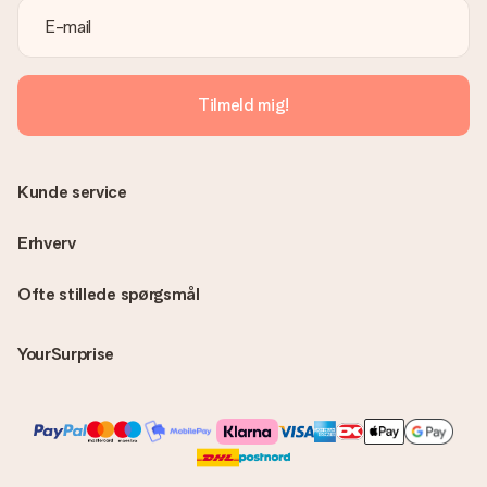
Er fakturaen sendt sammen med ordren?
Ingen faktura sendes med din ordre. Du modtager altid
fakturaen i bekræftelsesemailen, og du kan altid finde den i din
MySurprise-konto. Det betyder at du kan få gaven leveret
Tilmeld mig!
direkte til modtageren, hvilket gør det til en sand
overraskelse!
Kunde service
Erhverv
Ofte stillede spørgsmål
YourSurprise