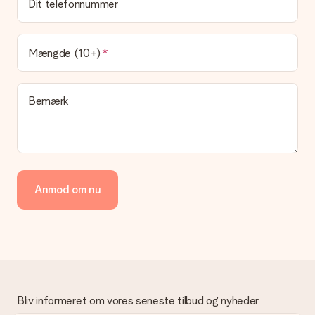
Dit telefonnummer
Leveringstiden findes på gavens produktside. Du kan stole på,
at vores postfirma leverer din gave på denne dag.
Hvilke leveringsmuligheder kan jeg vælge?
Mængde (10+)
I øjeblikket er det ikke (endnu) muligt at vælge en
leveringsindstilling. Den gave, du vil bestille, sendes enten som
en pakke eller som postkasse levering. Vil du gerne vide
Bemærk
hvilken måde din ordre sendes på? Kontakt venligst vores
kundeservice.
Betaling
Hvordan kan jeg betale min ordre?
Vi tilbyder følgende betalingsmetoder: Dankort, Paypal,
Anmod om nu
kreditkort, faktura via Klarna eller bankoverførsel. I tilfælde af
manuel betaling overførsel, skal du tage højde for en ekstra 3
dage til levering af din gave.
Gave modtaget
Hvad hvis gaven ikke er helt til min smag?
Vi beklager dybt, at din gave ikke er faldet i din smag. Kontakt
venligst vores kundeservice, de hjælper gerne med at finde en
Bliv informeret om vores seneste tilbud og nyheder
passende løsning.