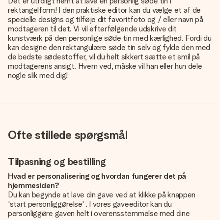
Det er utroligt nemt at lave en personlig søde tin i
rektangelform! I den praktiske editor kan du vælge et af de
specielle designs og tilføje dit favoritfoto og / eller navn på
modtageren til det. Vi vil efterfølgende udskrive dit
kunstværk på den personlige søde tin med kærlighed. Fordi du
kan designe den rektangulære søde tin selv og fylde den med
de bedste sødestoffer, vil du helt sikkert sætte et smil på
modtagerens ansigt. Hvem ved, måske vil han eller hun dele
nogle slik med dig!
Ofte stillede spørgsmål
Tilpasning og bestilling
Hvad er personalisering og hvordan fungerer det på
hjemmesiden?
Du kan begynde at lave din gave ved at klikke på knappen
'start personliggørelse' . I vores gaveeditor kan du
personliggøre gaven helt i overensstemmelse med dine