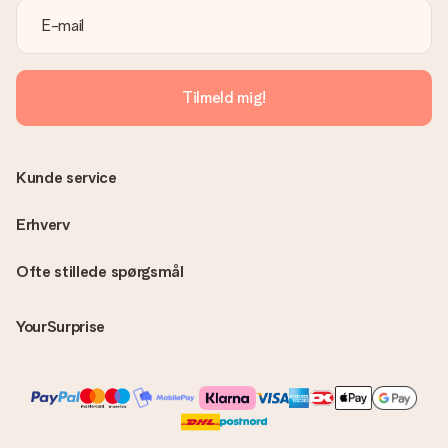
Er fakturaen sendt sammen med ordren?
Ingen faktura sendes med din ordre. Du modtager altid
fakturaen i bekræftelsesemailen, og du kan altid finde den i din
MySurprise-konto. Det betyder at du kan få gaven leveret
Tilmeld mig!
direkte til modtageren, hvilket gør det til en sand
overraskelse!
Kunde service
Erhverv
Ofte stillede spørgsmål
YourSurprise