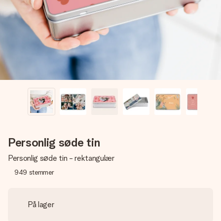
billede af dig eller en besked, der går lige i hendes hjerte.
Intet besvær men udelukkende en masse kærlighed i
øjeblikket.
Personlig søde tin
Personlig søde tin - rektangulær
949
stemmer
På lager