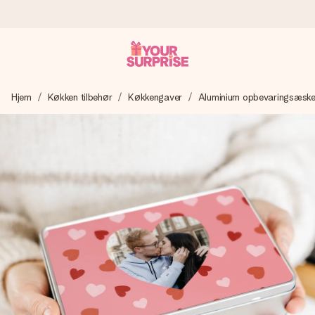
Bestil i dag, sendes inden for 1 hverdag
Hjem
Køkken tilbehør
Køkkengaver
Aluminium opbevaringsæsk
Vi laver din gave med omhu og sender den lynhurtigt – så
du kan give den på det helt rette tidspunkt, når den
betyder allermest.
4,7 (baseret på +15.000 anmeldelser)
Vores gaver inspirerer. Kunderne giver os 4,7 på Google
Reviews.
Gratis kort med hilsen
Lav noget særligt i blot få trin – med hendes navn, et