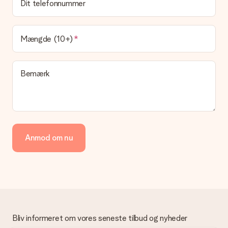
Dit telefonnummer
Leveringstiden findes på gavens produktside. Du kan stole på,
at vores postfirma leverer din gave på denne dag.
Hvilke leveringsmuligheder kan jeg vælge?
Mængde (10+)
I øjeblikket er det ikke (endnu) muligt at vælge en
leveringsindstilling. Den gave, du vil bestille, sendes enten som
en pakke eller som postkasse levering. Vil du gerne vide
Bemærk
hvilken måde din ordre sendes på? Kontakt venligst vores
kundeservice.
Betaling
Hvordan kan jeg betale min ordre?
Vi tilbyder følgende betalingsmetoder: Dankort, Paypal,
Anmod om nu
kreditkort, faktura via Klarna eller bankoverførsel. I tilfælde af
manuel betaling overførsel, skal du tage højde for en ekstra 3
dage til levering af din gave.
Gave modtaget
Hvad hvis gaven ikke er helt til min smag?
Vi beklager dybt, at din gave ikke er faldet i din smag. Kontakt
venligst vores kundeservice, de hjælper gerne med at finde en
Bliv informeret om vores seneste tilbud og nyheder
passende løsning.