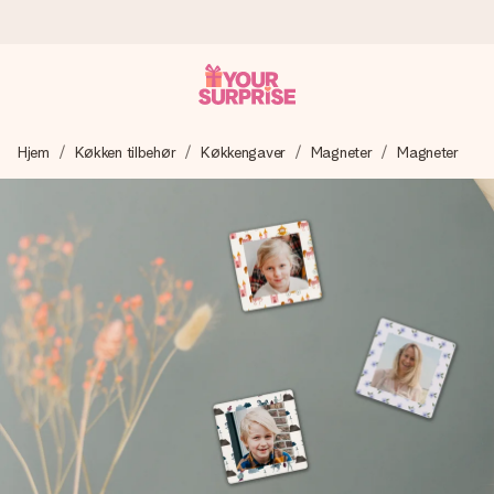
Bestil i dag, sendes inden for 1 hverdag
Hjem
Køkken tilbehør
Køkkengaver
Magneter
Magneter
Vi laver din gave med omhu og sender den lynhurtigt – så
du kan give den på det helt rette tidspunkt, når den
betyder allermest.
4,7 (baseret på +15.000 anmeldelser)
Vores gaver inspirerer. Kunderne giver os 4,7 på Google
Reviews.
Gratis kort med hilsen
Lav noget særligt i blot få trin – med hendes navn, et