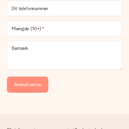
gave?
Dit telefonnummer
Leveringstiden findes på gavens produktside. Du kan stole på,
at vores postfirma leverer din gave på denne dag.
Hvilke leveringsmuligheder kan jeg vælge?
Mængde (10+)
I øjeblikket er det ikke (endnu) muligt at vælge en
leveringsindstilling. Den gave, du vil bestille, sendes enten som
en pakke eller som postkasse levering. Vil du gerne vide
Bemærk
hvilken måde din ordre sendes på? Kontakt venligst vores
kundeservice.
Betaling
Hvordan kan jeg betale min ordre?
Vi tilbyder følgende betalingsmetoder: Dankort, Paypal,
Anmod om nu
kreditkort, faktura via Klarna eller bankoverførsel. I tilfælde af
manuel betaling overførsel, skal du tage højde for en ekstra 3
dage til levering af din gave.
Gave modtaget
Hvad hvis gaven ikke er helt til min smag?
Vi beklager dybt, at din gave ikke er faldet i din smag. Kontakt
venligst vores kundeservice, de hjælper gerne med at finde en