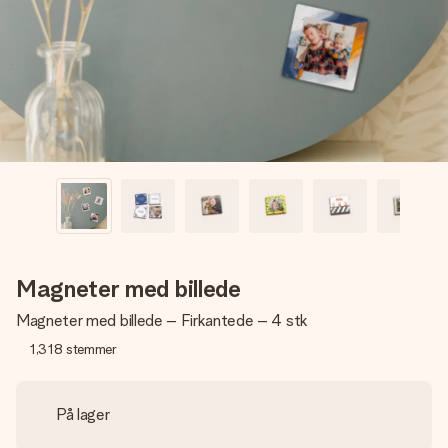
billede af dig eller en besked, der går lige i hendes hjerte.
Intet besvær men udelukkende en masse kærlighed i
øjeblikket.
Magneter med billede
Magneter med billede – Firkantede – 4 stk
1,318
stemmer
På lager