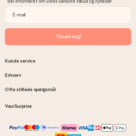
Bliv informeret om vores seneste tilbud og nyheder
passende løsning.
Er fakturaen sendt sammen med ordren?
Ingen faktura sendes med din ordre. Du modtager altid
fakturaen i bekræftelsesemailen, og du kan altid finde den i din
MySurprise-konto. Det betyder at du kan få gaven leveret
Tilmeld mig!
direkte til modtageren, hvilket gør det til en sand
overraskelse!
Kunde service
Erhverv
Ofte stillede spørgsmål
YourSurprise