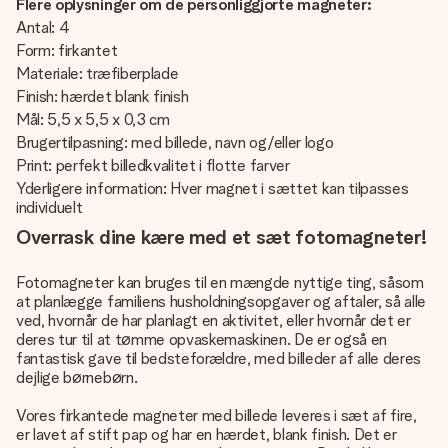
Flere oplysninger om de personliggjorte magneter:
Antal: 4
Form: firkantet
Materiale: træfiberplade
Finish: hærdet blank finish
Mål: 5,5 x 5,5 x 0,3 cm
Brugertilpasning: med billede, navn og/eller logo
Print: perfekt billedkvalitet i flotte farver
Yderligere information: Hver magnet i sættet kan tilpasses
individuelt
Overrask dine kære med et sæt fotomagneter!
Fotomagneter kan bruges til en mængde nyttige ting, såsom
at planlægge familiens husholdningsopgaver og aftaler, så alle
ved, hvornår de har planlagt en aktivitet, eller hvornår det er
deres tur til at tømme opvaskemaskinen. De er også en
fantastisk gave til bedsteforældre, med billeder af alle deres
dejlige børnebørn.
Vores firkantede magneter med billede leveres i sæt af fire,
er lavet af stift pap og har en hærdet, blank finish. Det er