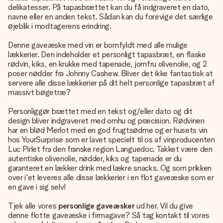
delikatesser. På tapasbrættet kan du få indgraveret en dato,
navne eller en anden tekst. Sådan kan du forevige det særlige
øjeblik i modtagerens erindring.
Denne gaveæske med vin er bomfyldt med alle mulige
lækkerier. Den indeholder et personligt tapasbræt, en flaske
rødvin, kiks, en krukke med tapenade, jomfru olivenolie, og 2
poser nødder fra Johnny Cashew. Bliver det ikke fantastisk at
servere alle disse lækkerier på dit helt personlige tapasbræt af
massivt bøgetræ?
Personliggør brættet med en tekst og/eller dato og dit
design bliver indgraveret med omhu og præcision. Rødvinen
har en blød Merlot med en god frugtsødme og er husets vin
hos YourSurprise som er lavet specielt til os af vinproducenten
Luc Pirlet fra den franske region Languedoc. Takket være den
autentiske olivenolie, nødder, kiks og tapenade er du
garanteret en lækker drink med lækre snacks. Og som prikken
over i'et leveres alle disse lækkerier i en flot gaveæske som er
en gave i sig selv!
Tjek alle vores
personlige gaveæsker
ud her. Vil du give
denne flotte gaveæske i firmagave? Så tag kontakt til vores