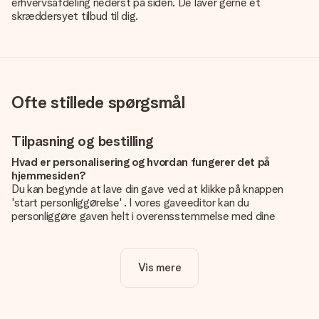
erhvervsafdeling nederst på siden. De laver gerne et
skræddersyet tilbud til dig.
Ofte stillede spørgsmål
Tilpasning og bestilling
Hvad er personalisering og hvordan fungerer det på
hjemmesiden?
Du kan begynde at lave din gave ved at klikke på knappen
'start personliggørelse' . I vores gaveeditor kan du
personliggøre gaven helt i overensstemmelse med dine
ønsker: Tilføj dit eget billede og / eller tekst. Hvis du vil, kan
du også vælge et smukt design for at gøre din gave helt unik.
Vis mere
Er personalisering inkluderet i prisen?
Prisen der vises på hjemmesiden omfatter personliggørelse
af din gave. Nice and Easy!