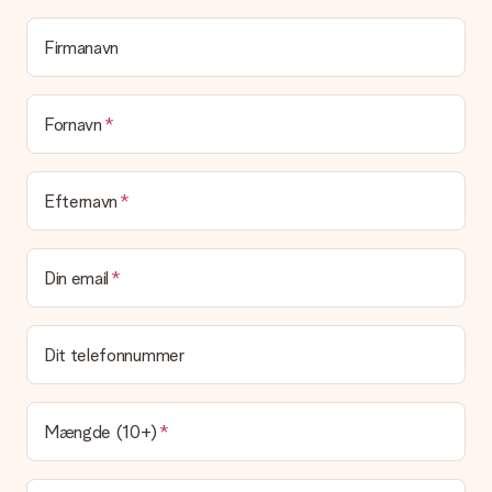
hvem du skal takke for denne dejlige overraskelse.
Firmanavn
Er min gave indpakket?
I øjeblikket har vi (endnu) ikke en gaveindpakningstjeneste til
at pakke din gave. Vi leverer vores gaver i en festlig
emballage. Det betyder, at din gave er klar til at blive givet,
Fornavn
eller at den kan sendes direkte til modtageren.
Leveringstid, leveringsmuligheder og
Efternavn
leveringsomkostninger
Kan jeg vælge en leveringsdato?
Din email
Det er ikke muligt at vælge en bestemt leveringsdato.
Hvad er leveringstiden, og hvornår modtager jeg min
gave?
Dit telefonnummer
Leveringstiden findes på gavens produktside. Du kan stole på,
at vores postfirma leverer din gave på denne dag.
Hvilke leveringsmuligheder kan jeg vælge?
Mængde (10+)
I øjeblikket er det ikke (endnu) muligt at vælge en
leveringsindstilling. Den gave, du vil bestille, sendes enten som
en pakke eller som postkasse levering. Vil du gerne vide