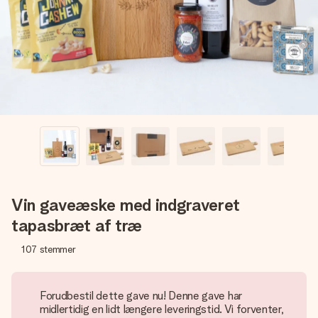
billede af dig eller en besked, der går lige i hendes hjerte.
Intet besvær men udelukkende en masse kærlighed i
øjeblikket.
Vin gaveæske med indgraveret
tapasbræt af træ
107
stemmer
Forudbestil dette gave nu! Denne gave har
midlertidig en lidt længere leveringstid. Vi forventer,