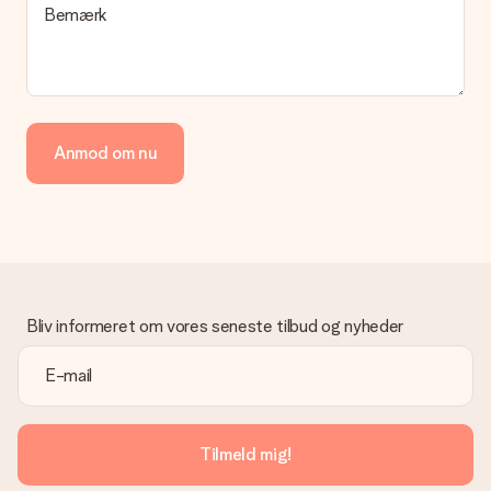
Bemærk
hvilken måde din ordre sendes på? Kontakt venligst vores
kundeservice.
Betaling
Hvordan kan jeg betale min ordre?
Vi tilbyder følgende betalingsmetoder: Dankort, Paypal,
Anmod om nu
kreditkort, faktura via Klarna eller bankoverførsel. I tilfælde af
manuel betaling overførsel, skal du tage højde for en ekstra 3
dage til levering af din gave.
Gave modtaget
Hvad hvis gaven ikke er helt til min smag?
Vi beklager dybt, at din gave ikke er faldet i din smag. Kontakt
venligst vores kundeservice, de hjælper gerne med at finde en
Bliv informeret om vores seneste tilbud og nyheder
passende løsning.
Er fakturaen sendt sammen med ordren?
Ingen faktura sendes med din ordre. Du modtager altid
fakturaen i bekræftelsesemailen, og du kan altid finde den i din
MySurprise-konto. Det betyder at du kan få gaven leveret
Tilmeld mig!
direkte til modtageren, hvilket gør det til en sand
overraskelse!