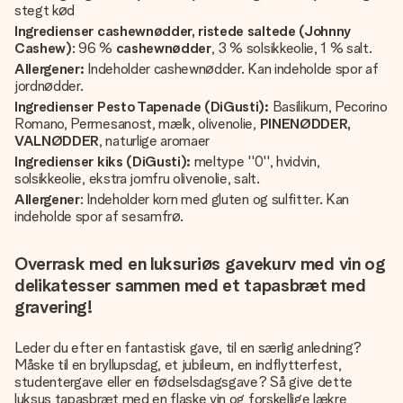
stegt kød
Ingredienser cashewnødder, ristede saltede (Johnny
Cashew)
: 96 %
cashewnødder
, 3 % solsikkeolie, 1 % salt.
Allergener:
Indeholder cashewnødder. Kan indeholde spor af
jordnødder.
Ingredienser Pesto Tapenade (DiGusti):
Basilikum, Pecorino
Romano, Permesanost, mælk, olivenolie,
PINENØDDER,
VALNØDDER
, naturlige aromaer
Ingredienser kiks (DiGusti):
meltype ''0'', hvidvin,
solsikkeolie, ekstra jomfru olivenolie, salt.
Allergener
: Indeholder korn med gluten og sulfitter. Kan
indeholde spor af sesamfrø.
Overrask med en luksuriøs gavekurv med vin og
delikatesser sammen med et tapasbræt med
gravering!
Leder du efter en fantastisk gave, til en særlig anledning?
Måske til en bryllupsdag, et jubileum, en indflytterfest,
studentergave eller en fødselsdagsgave? Så give dette
luksus tapasbræt med en flaske vin og forskellige lækre