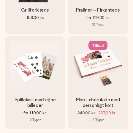
Grillforklæde
Praliner – Firkantede
159,00 kr.
fra
129,00 kr.
10
Typer
Tilbud
Spillekort med egne
Merci chokolade med
billeder
personligt kort
fra
119,00 kr.
249,00 kr.
237,00 kr.
2
Typer
3
Typer