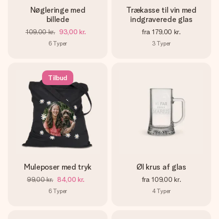
Nøgleringe med
Trækasse til vin med
billede
indgraverede glas
109,00 kr.
93,00 kr.
fra
179,00 kr.
6
Typer
3
Typer
Tilbud
Muleposer med tryk
Øl krus af glas
99,00 kr.
84,00 kr.
fra
109,00 kr.
6
Typer
4
Typer