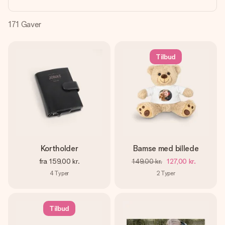
billede af dig eller en besked, der går lige i hendes hjerte.
Intet besvær men udelukkende en masse kærlighed i
øjeblikket.
171
Gaver
Tilbud
Kortholder
Bamse med billede
fra
159,00 kr.
149,00 kr.
127,00 kr.
4
Typer
2
Typer
Tilbud