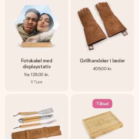
Fotokakel med
Grillhandsker i læder
displaystativ
409,00 kr.
fra
129,00 kr.
6
Typer
Tilbud