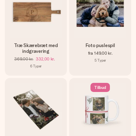
Træ Skærebræt med
Foto puslespil
indgravering
fra
149,00 kr.
369,00 kr.
332,00 kr.
5
Typer
6
Typer
Tilbud