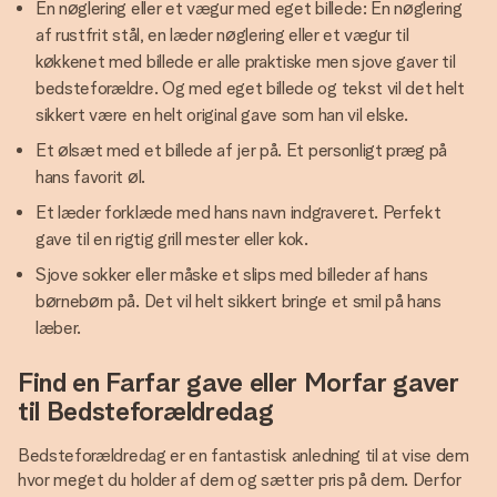
En nøglering eller et vægur med eget billede: En nøglering
af rustfrit stål, en læder nøglering eller et vægur til
køkkenet med billede er alle praktiske men sjove gaver til
bedsteforældre. Og med eget billede og tekst vil det helt
sikkert være en helt original gave som han vil elske.
Et ølsæt med et billede af jer på. Et personligt præg på
hans favorit øl.
Et læder forklæde med hans navn indgraveret. Perfekt
gave til en rigtig grill mester eller kok.
Sjove sokker eller måske et slips med billeder af hans
børnebørn på. Det vil helt sikkert bringe et smil på hans
læber.
Find en Farfar gave eller Morfar gaver
til Bedsteforældredag
Bedsteforældredag er en fantastisk anledning til at vise dem
hvor meget du holder af dem og sætter pris på dem. Derfor