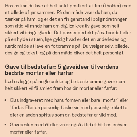
Hos os kan du lave et helt unikt postkort af træ (i holder) med
et billede af jer sammen. På den måde viser du ham, du
tænker på ham, og er det en fin genstand i boligindretningen
som altid vil minde ham om dig. En kreativ gave som helt
sikkert vil bringe glæde. Det passer perfekt på natbordet eller
på en hylde i stuen, lige gyldig hvad er det en anderledes og
rustik måde at lave en fotoramme på. Du vælger selv, billede,
design og tekst, og på den måde bliver det helt personligt.
Gave til bedstefar: 5 gaveideer til verdens
bedste morfar eller farfar
Lad os kigge på nogle unikke og betænksomme gaver som
helt sikkert vil få smilet frem hos din morfar eller farfar:
Glas indgraveret med hans fornavn eller bare “morfar” eller
“farfar. Eller en personlig flaske vin med personlig etikette
eller en anden spiritus som din bedstefar er vild med.
Gaveæsker med øl eller vin er også altid et hit hos enhver
morfar eller farfar.