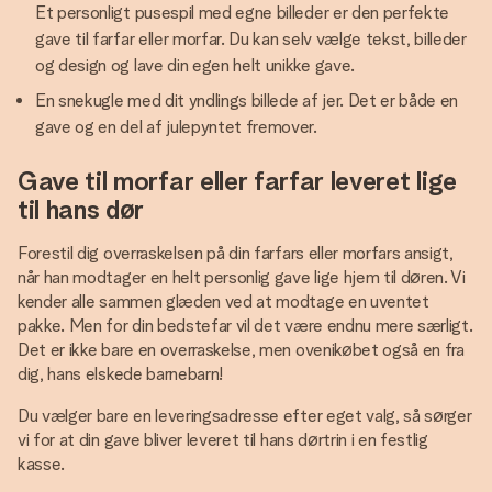
Et personligt pusespil med egne billeder er den perfekte
gave til farfar eller morfar. Du kan selv vælge tekst, billeder
og design og lave din egen helt unikke gave.
En snekugle med dit yndlings billede af jer. Det er både en
gave og en del af julepyntet fremover.
Gave til morfar eller farfar leveret lige
til hans dør
Forestil dig overraskelsen på din farfars eller morfars ansigt,
når han modtager en helt personlig gave lige hjem til døren. Vi
kender alle sammen glæden ved at modtage en uventet
pakke. Men for din bedstefar vil det være endnu mere særligt.
Det er ikke bare en overraskelse, men ovenikøbet også en fra
dig, hans elskede barnebarn!
Du vælger bare en leveringsadresse efter eget valg, så sørger
vi for at din gave bliver leveret til hans dørtrin i en festlig
kasse.