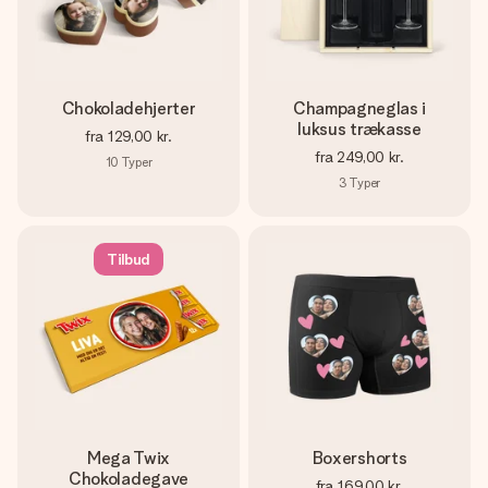
Chokoladehjerter
Champagneglas i
luksus trækasse
fra
129,00 kr.
fra
249,00 kr.
10
Typer
3
Typer
Tilbud
Mega Twix
Boxershorts
Chokoladegave
fra
169,00 kr.