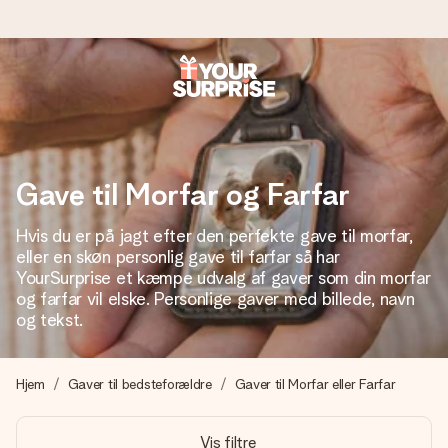
Bestil i dag, sendes inden for 1 hverdag
Vi laver din gave med omhu og sender den lynhurtigt – så
du kan give den på det helt rette tidspunkt, når den
betyder allermest.
Gave til Morfar og Farfar
Hvis du er på jagt efter den perfekte gave til morfar,
eller en skøn personlig gave til farfar så har
4,7 (baseret på +15.000 anmeldelser)
YourSurprise et kæmpe udvalg af gaver som din morfar
Vores gaver inspirerer. Kunderne giver os 4,7 på Google
og farfar vil elske. Personlige gaver med billede, navn
Reviews.
og tekst.
Hjem
Gaver til bedsteforældre
Gaver til Morfar eller Farfar
Gratis kort med hilsen
Lav noget særligt i blot få trin – med hendes navn, et
Vis filtre