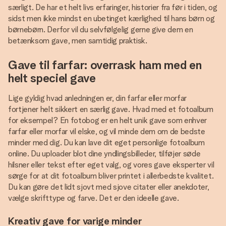
særligt. De har et helt livs erfaringer, historier fra før i tiden, og
sidst men ikke mindst en ubetinget kærlighed til hans børn og
børnebørn. Derfor vil du selvfølgelig gerne give dem en
betænksom gave, men samtidig praktisk.
Gave til farfar: overrask ham med en
helt speciel gave
Lige gyldig hvad anledningen er, din farfar eller morfar
fortjener helt sikkert en særlig gave. Hvad med et fotoalbum
for eksempel? En fotobog er en helt unik gave som enhver
farfar eller morfar vil elske, og vil minde dem om de bedste
minder med dig. Du kan lave dit eget personlige fotoalbum
online. Du uploader blot dine yndlingsbilleder, tilføjer søde
hilsner eller tekst efter eget valg, og vores gave eksperter vil
sørge for at dit fotoalbum bliver printet i allerbedste kvalitet.
Du kan gøre det lidt sjovt med sjove citater eller anekdoter,
vælge skrifttype og farve. Det er den ideelle gave.
Kreativ gave for varige minder