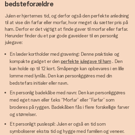
bedsteforældre
Julen er hjerternes tid, og derfor også den perfekte anledning
til at vise din farfar eller morfar, hvor meget du sætter pris på
ham. Derfor er det vigtigt at finde gaver til morfar eller farfar.
Herunder finder du et par gode gaveideer til en personlig
julegave:
En læder kortholder med gravering: Denne praktiske og
kompakte gadget er den
perfekte julegave til ham
. Den
kan holde op til 12 kort. Småpenge kan opbevares i en lille
lomme med lynlås. Den kan personliggøres med din
bedstefars initialer eller navn.
En personlig badekåbe med navn: Den kan personliggøres
med eget navn eller f.eks “Morfar” eller “Farfar” som
broderes på ryggen. Badekåben fås i flere forskellige farver
og størrelser.
Et personligt puslespil: Julen er også en tid som
symboliserer ekstra tid og hygge med familien og veneer.