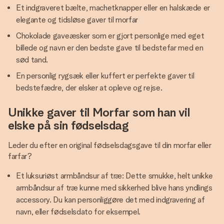
Et indgraveret bælte, machetknapper eller en halskæde er
elegante og tidsløse gaver til morfar
Chokolade gaveæsker som er gjort personlige med eget
billede og navn er den bedste gave til bedstefar med en
sød tand.
En personlig rygsæk eller kuffert er perfekte gaver til
bedstefædre, der elsker at opleve og rejse.
Unikke gaver til Morfar som han vil
elske på sin fødselsdag
Leder du efter en original fødselsdagsgave til din morfar eller
farfar?
Et luksuriøst armbåndsur af træ: Dette smukke, helt unikke
armbåndsur af træ kunne med sikkerhed blive hans yndlings
accessory. Du kan personliggøre det med indgravering af
navn, eller fødselsdato for eksempel.