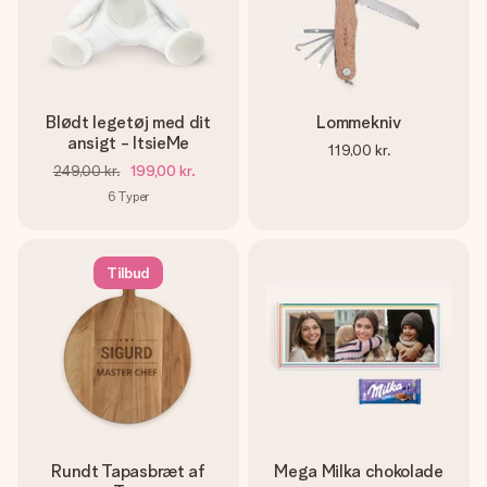
Blødt legetøj med dit
Lommekniv
ansigt - ItsieMe
119,00 kr.
249,00 kr.
199,00 kr.
6
Typer
Tilbud
Rundt Tapasbræt af
Mega Milka chokolade