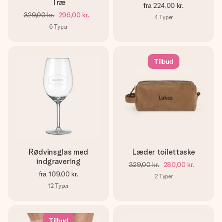
Træ
fra
224,00 kr.
329,00 kr.
296,00 kr.
4
Typer
6
Typer
Tilbud
Rødvinsglas med
Læder toilettaske
indgravering
329,00 kr.
280,00 kr.
fra
109,00 kr.
2
Typer
12
Typer
Tilbud