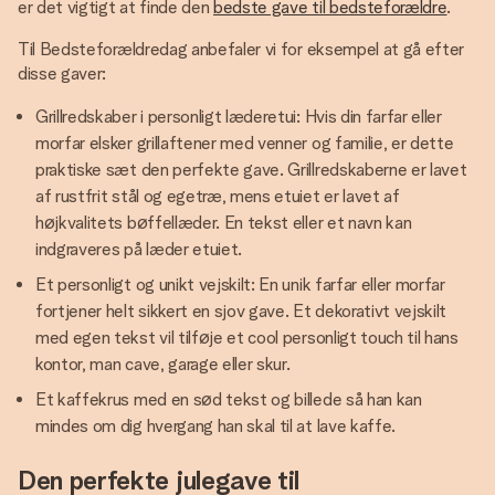
er det vigtigt at finde den
bedste gave til bedsteforældre
.
Til Bedsteforældredag anbefaler vi for eksempel at gå efter
disse gaver:
Grillredskaber i personligt læderetui: Hvis din farfar eller
morfar elsker grillaftener med venner og familie, er dette
praktiske sæt den perfekte gave. Grillredskaberne er lavet
af rustfrit stål og egetræ, mens etuiet er lavet af
højkvalitets bøffellæder. En tekst eller et navn kan
indgraveres på læder etuiet.
Et personligt og unikt vejskilt: En unik farfar eller morfar
fortjener helt sikkert en sjov gave. Et dekorativt vejskilt
med egen tekst vil tilføje et cool personligt touch til hans
kontor, man cave, garage eller skur.
Et kaffekrus med en sød tekst og billede så han kan
mindes om dig hvergang han skal til at lave kaffe.
Den perfekte julegave til