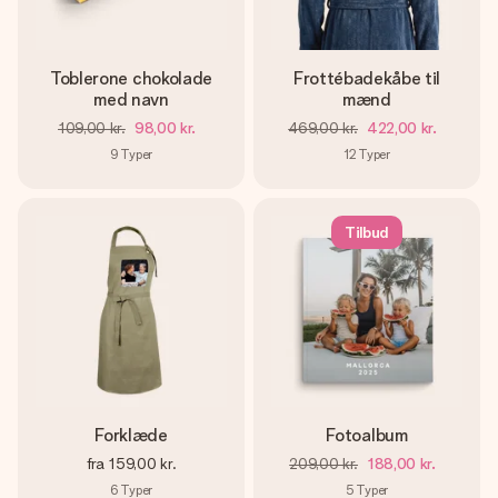
Toblerone chokolade
Frottébadekåbe til
med navn
mænd
109,00 kr.
98,00 kr.
469,00 kr.
422,00 kr.
9
Typer
12
Typer
Tilbud
Forklæde
Fotoalbum
fra
159,00 kr.
209,00 kr.
188,00 kr.
6
Typer
5
Typer