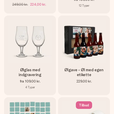
249,00 kr.
224,00 kr.
12
Typer
Ølglas med
Ølgave - Øl med egen
indgravering
etikette
fra
109,00 kr.
229,00 kr.
4
Typer
Tilbud