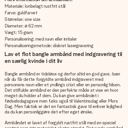
Materiale: Ionbelagt rustfrit stål
Farve: guldfarvet
Størrelse: one size
Diameter: ø 62 mm
Vægt: 15 gram
Personalisering: med navn eller initialer
Personaliseringsmetode: diskret lasergravering
Lav et flot bangle armbånd med indgravering til
en særlig kvinde i dit liv
Bangle armbånd er tidsløse og derfor altid en god gave. Især
når du får dette forgyldte armbånd indgraveret med
personens navn eller et yndlings citat eller en personlig hilsen.
Det stilfulde armbånd er den perfekte måde at vise en hvor
meget du holder af dem. Du kan give armbåndet i
fødselsdagsgave men f.eks også til Valentinsdag eller Mors
Dag. Men faktisk er det en fantastisk gave til enhver lejlighed
da du kan personliggøre det efter eget ønske.
Armbåndet er lavet af forgyldt rustfrit stål med en speciel