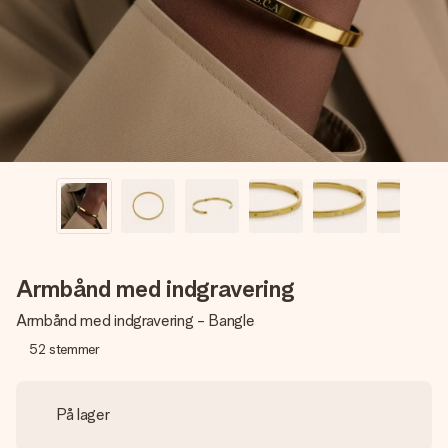
billede af dig eller en besked, der går lige i hendes hjerte.
Intet besvær men udelukkende en masse kærlighed i
øjeblikket.
Armbånd med indgravering
Armbånd med indgravering - Bangle
52
stemmer
På lager