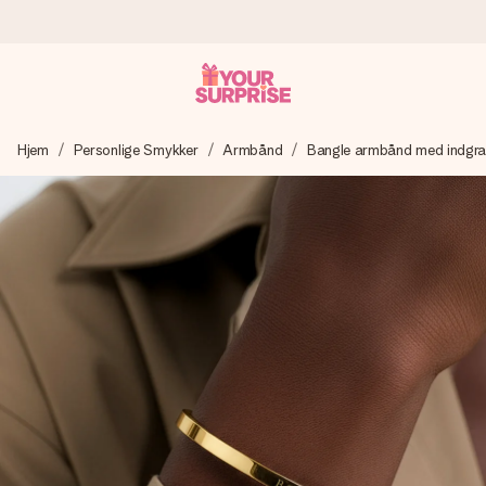
Bestil i dag, sendes inden for 1 hverdag
Hjem
Personlige Smykker
Armbånd
Bangle armbånd med indgra
Vi laver din gave med omhu og sender den lynhurtigt – så
du kan give den på det helt rette tidspunkt, når den
betyder allermest.
4,7 (baseret på +15.000 anmeldelser)
Vores gaver inspirerer. Kunderne giver os 4,7 på Google
Reviews.
Gratis kort med hilsen
Lav noget særligt i blot få trin – med hendes navn, et