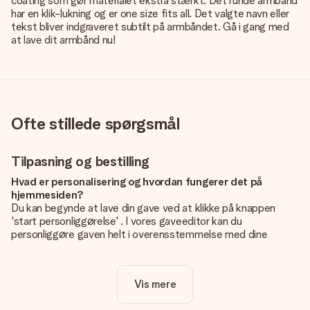
coating som gør materialet ekstra stærkt. Det runde armbånd
har en klik-lukning og er one size fits all. Det valgte navn eller
tekst bliver indgraveret subtilt på armbåndet. Gå i gang med
at lave dit armbånd nu!
Ofte stillede spørgsmål
Tilpasning og bestilling
Hvad er personalisering og hvordan fungerer det på
hjemmesiden?
Du kan begynde at lave din gave ved at klikke på knappen
'start personliggørelse' . I vores gaveeditor kan du
personliggøre gaven helt i overensstemmelse med dine
ønsker: Tilføj dit eget billede og / eller tekst. Hvis du vil, kan
du også vælge et smukt design for at gøre din gave helt unik.
Vis mere
Er personalisering inkluderet i prisen?
Prisen der vises på hjemmesiden omfatter personliggørelse