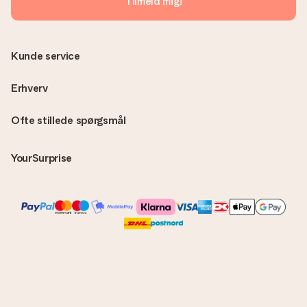
Tilmeld mig!
direkte til modtageren, hvilket gør det til en sand
overraskelse!
Kunde service
Erhverv
Ofte stillede spørgsmål
YourSurprise