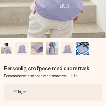
billede af dig eller en besked, der går lige i hendes hjerte.
Intet besvær men udelukkende en masse kærlighed i
øjeblikket.
Personlig stofpose med snoretræk
Personaliseret stofpose med snoretræk - Lilla
På lager