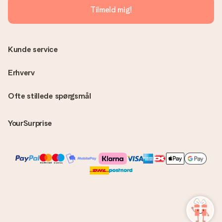
MySurprise-konto. Det betyder at du kan få gaven leveret
Tilmeld mig!
direkte til modtageren, hvilket gør det til en sand
overraskelse!
Kunde service
Erhverv
Ofte stillede spørgsmål
YourSurprise