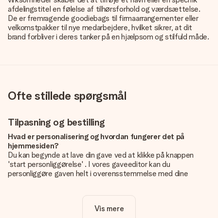
afdelingstitel en følelse af tilhørsforhold og værdsættelse.
De er fremragende goodiebags til firmaarrangementer eller
velkomstpakker til nye medarbejdere, hvilket sikrer, at dit
brand forbliver i deres tanker på en hjælpsom og stilfuld måde.
Ofte stillede spørgsmål
Tilpasning og bestilling
Hvad er personalisering og hvordan fungerer det på
hjemmesiden?
Du kan begynde at lave din gave ved at klikke på knappen
'start personliggørelse' . I vores gaveeditor kan du
personliggøre gaven helt i overensstemmelse med dine
ønsker: Tilføj dit eget billede og / eller tekst. Hvis du vil, kan
du også vælge et smukt design for at gøre din gave helt unik.
Vis mere
Er personalisering inkluderet i prisen?