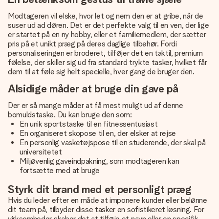
Modtageren vil elske, hvor let og nem den er at gribe, når de
suser ud ad døren. Det er det perfekte valg til en ven, der lige
er startet på en ny hobby, eller et familiemedlem, der sætter
pris på et unikt præg på deres daglige tilbehør. Fordi
personaliseringen er broderet, tilføjer det en taktil, premium
følelse, der skiller sig ud fra standard trykte tasker, hvilket får
dem til at føle sig helt specielle, hver gang de bruger den.
Alsidige måder at bruge din gave på
Der er så mange måder at få mest muligt ud af denne
bomuldstaske. Du kan bruge den som:
En unik sportstaske til en fitnessentusiast
En organiseret skopose til en, der elsker at rejse
En personlig vasketøjspose til en studerende, der skal på
universitetet
Miljøvenlig gaveindpakning, som modtageren kan
fortsætte med at bruge
Styrk dit brand med et personligt præg
Hvis du leder efter en måde at imponere kunder eller belønne
dit team på, tilbyder disse tasker en sofistikeret løsning. For
virksomheder skaber det at tilføje et navn eller en specifik