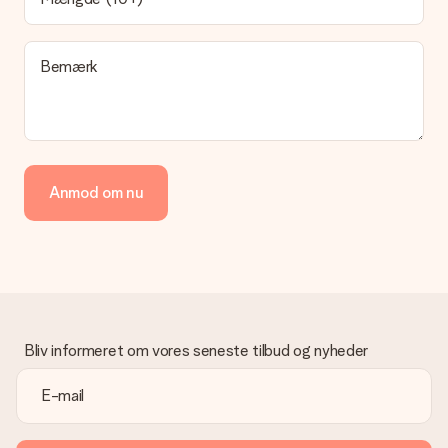
I øjeblikket er det ikke (endnu) muligt at vælge en
leveringsindstilling. Den gave, du vil bestille, sendes enten som
en pakke eller som postkasse levering. Vil du gerne vide
Bemærk
hvilken måde din ordre sendes på? Kontakt venligst vores
kundeservice.
Betaling
Hvordan kan jeg betale min ordre?
Vi tilbyder følgende betalingsmetoder: Dankort, Paypal,
Anmod om nu
kreditkort, faktura via Klarna eller bankoverførsel. I tilfælde af
manuel betaling overførsel, skal du tage højde for en ekstra 3
dage til levering af din gave.
Gave modtaget
Hvad hvis gaven ikke er helt til min smag?
Vi beklager dybt, at din gave ikke er faldet i din smag. Kontakt
venligst vores kundeservice, de hjælper gerne med at finde en
Bliv informeret om vores seneste tilbud og nyheder
passende løsning.
Er fakturaen sendt sammen med ordren?
Ingen faktura sendes med din ordre. Du modtager altid
fakturaen i bekræftelsesemailen, og du kan altid finde den i din