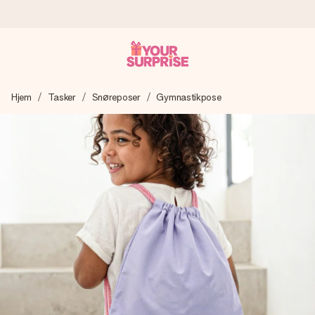
Bestil i dag, sendes inden for 1 hverdag
Hjem
Tasker
Snøreposer
Gymnastikpose
Vi laver din gave med omhu og sender den lynhurtigt – så
du kan give den på det helt rette tidspunkt, når den
betyder allermest.
4,7 (baseret på +15.000 anmeldelser)
Vores gaver inspirerer. Kunderne giver os 4,7 på Google
Reviews.
Gratis kort med hilsen
Lav noget særligt i blot få trin – med hendes navn, et