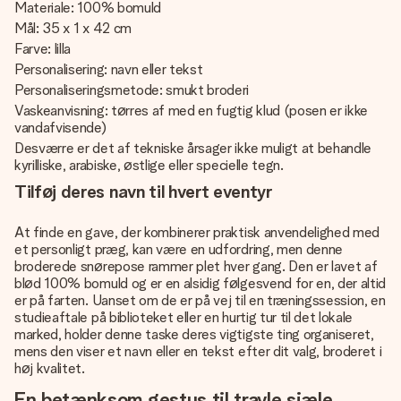
Materiale: 100% bomuld
Mål: 35 x 1 x 42 cm
Farve: lilla
Personalisering: navn eller tekst
Personaliseringsmetode: smukt broderi
Vaskeanvisning: tørres af med en fugtig klud (posen er ikke
vandafvisende)
Desværre er det af tekniske årsager ikke muligt at behandle
kyrilliske, arabiske, østlige eller specielle tegn.
Tilføj deres navn til hvert eventyr
At finde en gave, der kombinerer praktisk anvendelighed med
et personligt præg, kan være en udfordring, men denne
broderede snørepose rammer plet hver gang. Den er lavet af
blød 100% bomuld og er en alsidig følgesvend for en, der altid
er på farten. Uanset om de er på vej til en træningssession, en
studieaftale på biblioteket eller en hurtig tur til det lokale
marked, holder denne taske deres vigtigste ting organiseret,
mens den viser et navn eller en tekst efter dit valg, broderet i
høj kvalitet.
En betænksom gestus til travle sjæle