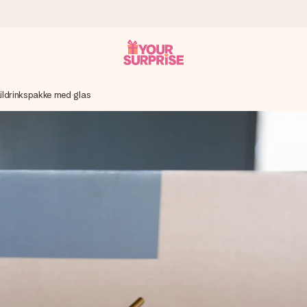
ildrinkspakke med glas
n give den på det helt rette tidspunkt, når den betyder allermest.
ws.
af dig eller en besked, der går lige i hendes hjerte. Intet besvær me