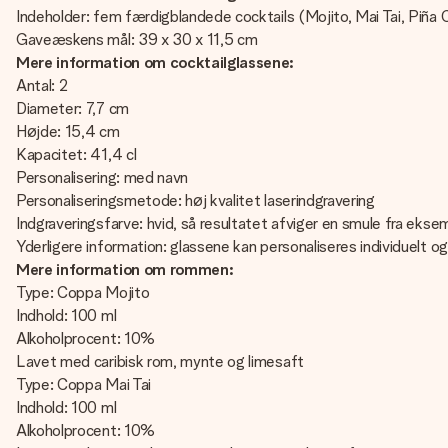
Indeholder: fem færdigblandede cocktails (Mojito, Mai Tai, Piña Co
Gaveæskens mål: 39 x 30 x 11,5 cm
Mere information om cocktailglassene:
Antal: 2
Diameter: 7,7 cm
Højde: 15,4 cm
Kapacitet: 41,4 cl
Personalisering: med navn
Personaliseringsmetode: høj kvalitet laserindgravering
Indgraveringsfarve: hvid, så resultatet afviger en smule fra ekse
Yderligere information: glassene kan personaliseres individuelt 
Mere information om rommen:
Type: Coppa Mojito
Indhold: 100 ml
Alkoholprocent: 10%
Lavet med caribisk rom, mynte og limesaft
Type: Coppa Mai Tai
Indhold: 100 ml
Alkoholprocent: 10%