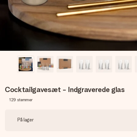
Cocktailgavesæt - Indgraverede glas
129
stemmer
På lager