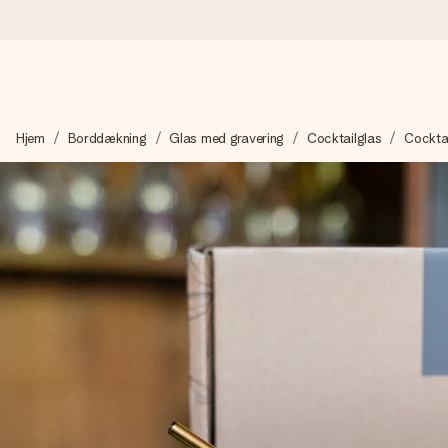
Bestil i dag, sendes inden for 1 hverdag
Hjem
Borddækning
Glas med gravering
Cocktailglas
Cockta
Vi laver din gave med omhu og sender den lynhurtigt – så du ka
4,7 (baseret på +15.000 anmeldelser)
Vores gaver inspirerer. Kunderne giver os 4,7 på Google Revie
Gratis kort med hilsen
Lav noget særligt i blot få trin – med hendes navn, et billede 