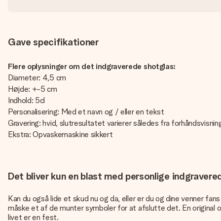
Gave specifikationer
Flere oplysninger om det indgraverede shotglas:
Diameter: 4,5 cm
Højde: +-5 cm
Indhold: 5cl
Personalisering: Med et navn og / eller en tekst
Gravering: hvid, slutresultatet varierer således fra forhåndsvisnin
Ekstra: Opvaskemaskine sikkert
Det bliver kun en blast med personlige indgraver
Kan du også lide et skud nu og da, eller er du og dine venner fans a
måske et af de munter symboler for at afslutte det. En original og
livet er en fest.