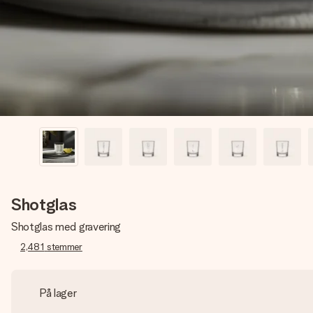
Shotglas
Shotglas med gravering
2,481
stemmer
På lager