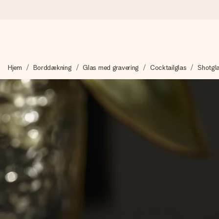
Bestil i dag, sendes inden for 1 hverdag
Hjem
Borddækning
Glas med gravering
Cocktailglas
Shotgl
Vi laver din gave med omhu og sender den lynhurtigt – så du ka
4,7 (baseret på +15.000 anmeldelser)
Vores gaver inspirerer. Kunderne giver os 4,7 på Google Revie
Gratis kort med hilsen
Lav noget særligt i blot få trin – med hendes navn, et billede 