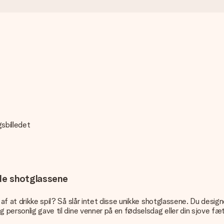
gsbilledet
ede shotglassene
f at drikke spil? Så slår intet disse unikke shotglassene. Du designer
 personlig gave til dine venner på en fødselsdag eller din sjove fæt