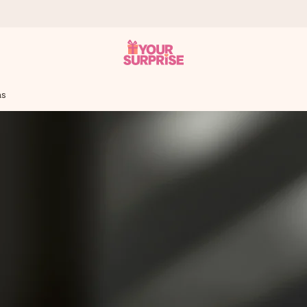
as
n give den på det helt rette tidspunkt, når den betyder allermest.
ws.
af dig eller en besked, der går lige i hendes hjerte. Intet besvær me