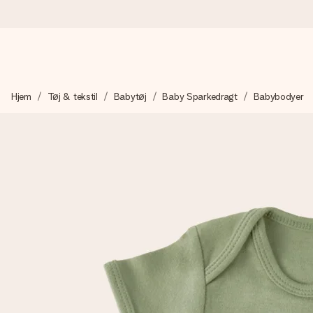
Bestil i dag, sendes inden for 1 hverdag
Hjem
Tøj & tekstil
Babytøj
Baby Sparkedragt
Babybodyer
Vi laver din gave med omhu og sender den lynhurtigt – så du ka
4,7 (baseret på +15.000 anmeldelser)
Vores gaver inspirerer. Kunderne giver os 4,7 på Google Revie
Gratis kort med hilsen
Lav noget særligt i blot få trin – med hendes navn, et billede 