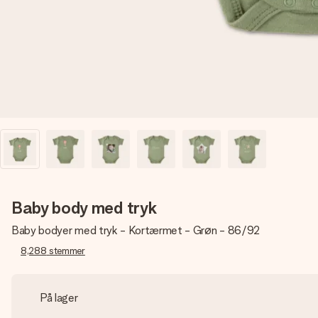
Baby body med tryk
Baby bodyer med tryk - Kortærmet - Grøn - 86/92
8,288
stemmer
På lager