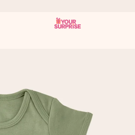
n give den på det helt rette tidspunkt, når den betyder allermest.
ws.
af dig eller en besked, der går lige i hendes hjerte. Intet besvær me