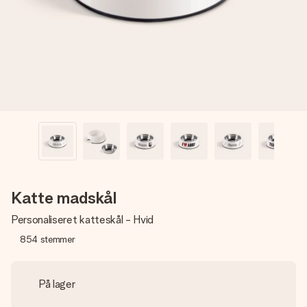
billede af dig eller en besked, der går lige i hendes hjerte.
Intet besvær men udelukkende en masse kærlighed i
øjeblikket.
Katte madskål
Personaliseret katteskål - Hvid
854
stemmer
På lager