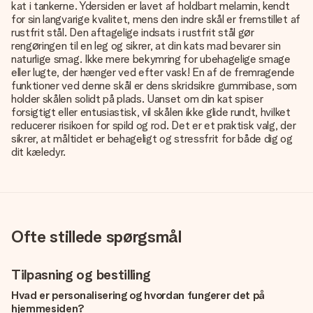
kat i tankerne. Ydersiden er lavet af holdbart melamin, kendt
for sin langvarige kvalitet, mens den indre skål er fremstillet af
rustfrit stål. Den aftagelige indsats i rustfrit stål gør
rengøringen til en leg og sikrer, at din kats mad bevarer sin
naturlige smag. Ikke mere bekymring for ubehagelige smage
eller lugte, der hænger ved efter vask! En af de fremragende
funktioner ved denne skål er dens skridsikre gummibase, som
holder skålen solidt på plads. Uanset om din kat spiser
forsigtigt eller entusiastisk, vil skålen ikke glide rundt, hvilket
reducerer risikoen for spild og rod. Det er et praktisk valg, der
sikrer, at måltidet er behageligt og stressfrit for både dig og
dit kæledyr.
Ofte stillede spørgsmål
Tilpasning og bestilling
Hvad er personalisering og hvordan fungerer det på
hjemmesiden?