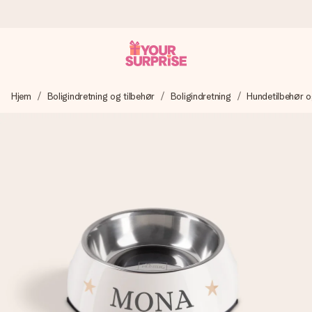
Bestil i dag, sendes inden for 1 hverdag
Hjem
Boligindretning og tilbehør
Boligindretning
Hundetilbehør og
Vi laver din gave med omhu og sender den lynhurtigt – så
du kan give den på det helt rette tidspunkt, når den
betyder allermest.
4,7 (baseret på +15.000 anmeldelser)
Vores gaver inspirerer. Kunderne giver os 4,7 på Google
Reviews.
Gratis kort med hilsen
Lav noget særligt i blot få trin – med hendes navn, et