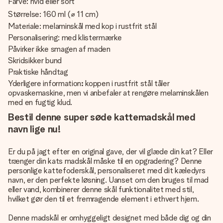
Farve: hvid eller sort
Størrelse: 160 ml (⌀ 11 cm)
Materiale: melaminskål med kop i rustfrit stål
Personalisering: med klistermærke
Påvirker ikke smagen af maden
Skridsikker bund
Praktiske håndtag
Yderligere information
:
koppen i rustfrit stål tåler
opvaskemaskine, men vi anbefaler at rengøre melaminskålen
med en fugtig klud.
Bestil denne super søde kattemadskål med
navn lige nu!
Er du på jagt efter en original gave, der vil glæde din kat? Eller
trænger din kats madskål måske til en opgradering? Denne
personlige kattefoderskål, personaliseret med dit kæledyrs
navn, er den perfekte løsning. Uanset om den bruges til mad
eller vand, kombinerer denne skål funktionalitet med stil,
hvilket gør den til et fremragende element i ethvert hjem.
Denne madskål er omhyggeligt designet med både dig og din