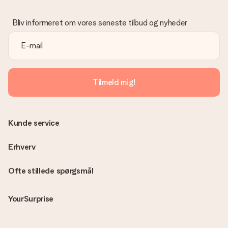
Vi beklager dybt, at din gave ikke er faldet i din smag. Kontakt
venligst vores kundeservice, de hjælper gerne med at finde en
Bliv informeret om vores seneste tilbud og nyheder
passende løsning.
Er fakturaen sendt sammen med ordren?
Ingen faktura sendes med din ordre. Du modtager altid
fakturaen i bekræftelsesemailen, og du kan altid finde den i din
MySurprise-konto. Det betyder at du kan få gaven leveret
Tilmeld mig!
direkte til modtageren, hvilket gør det til en sand
overraskelse!
Kunde service
Erhverv
Ofte stillede spørgsmål
YourSurprise