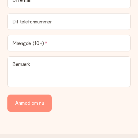
Din email
Det er ikke muligt at vælge en bestemt leveringsdato.
Hvad er leveringstiden, og hvornår modtager jeg min
gave?
Dit telefonnummer
Leveringstiden findes på gavens produktside. Du kan stole på,
at vores postfirma leverer din gave på denne dag.
Hvilke leveringsmuligheder kan jeg vælge?
Mængde (10+)
I øjeblikket er det ikke (endnu) muligt at vælge en
leveringsindstilling. Den gave, du vil bestille, sendes enten som
en pakke eller som postkasse levering. Vil du gerne vide
Bemærk
hvilken måde din ordre sendes på? Kontakt venligst vores
kundeservice.
Betaling
Hvordan kan jeg betale min ordre?
Vi tilbyder følgende betalingsmetoder: Dankort, Paypal,
Anmod om nu
kreditkort, faktura via Klarna eller bankoverførsel. I tilfælde af
manuel betaling overførsel, skal du tage højde for en ekstra 3
dage til levering af din gave.
Gave modtaget
Hvad hvis gaven ikke er helt til min smag?