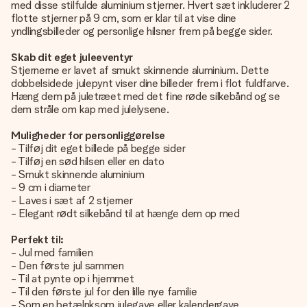
med disse stilfulde aluminium stjerner. Hvert sæt inkluderer 2
flotte stjerner på 9 cm, som er klar til at vise dine
yndlingsbilleder og personlige hilsner frem på begge sider.
Skab dit eget juleeventyr
Stjernerne er lavet af smukt skinnende aluminium. Dette
dobbelsidede julepynt viser dine billeder frem
i flot fuldfarve.
Hæng dem på juletræet med det fine røde silkebånd og se
dem stråle om kap med julelysene.
Muligheder for personliggørelse
- Tilføj dit eget billede på begge sider
- Tilføj en sød hilsen eller en dato
- Smukt skinnende aluminium
- 9 cm i diameter
- Laves i sæt af 2 stjerner
- Elegant rødt silkebånd til at hænge dem op med
Perfekt til:
- Jul med familien
- Den første jul sammen
- Til at pynte op i hjemmet
- Til den første jul for den lille nye familie
- Som en betælnksom julegave eller kalendergave