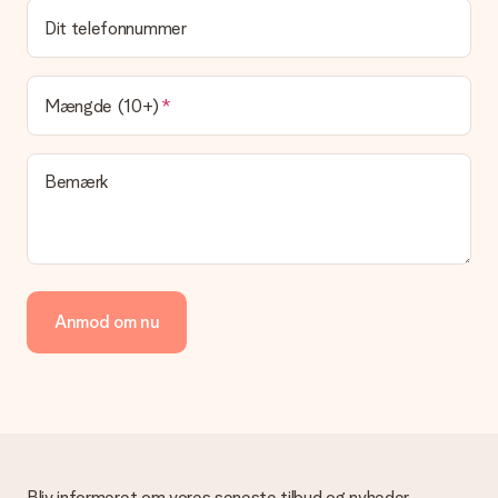
Ingen faktura sendes med din ordre. Du modtager altid
fakturaen i bekræftelsesemailen, og du kan altid finde den i din
Dit telefonnummer
MySurprise-konto. Det betyder at du kan få gaven leveret
direkte til modtageren, hvilket gør det til en sand
overraskelse!
Mængde (10+)
Bemærk
Anmod om nu
Bliv informeret om vores seneste tilbud og nyheder