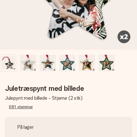
billede af dig eller en besked, der går lige i hendes hjerte.
Intet besvær men udelukkende en masse kærlighed i
øjeblikket.
Juletræspynt med billede
Julepynt med billede - Stjerne (2 stk)
681
stemmer
På lager