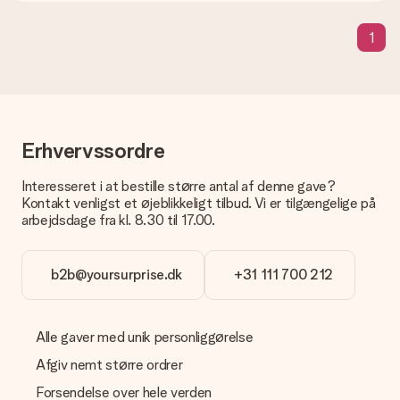
Hvordan tilføjer jeg et kort til min gave? / Hvad er et kort?
1
Ved at klikke på 'Gratis lykønskningskort' i vores indkøbskurv,
kan du tilføje et sjovt kort til din gave. Du kan sætte en
personlig besked på dette kort, så modtageren vil vide præcis,
hvem du skal takke for denne dejlige overraskelse.
Er min gave indpakket?
I øjeblikket har vi (endnu) ikke en gaveindpakningstjeneste til
Erhvervssordre
at pakke din gave. Vi leverer vores gaver i en festlig
emballage. Det betyder, at din gave er klar til at blive givet,
Interesseret i at bestille større antal af denne gave?
eller at den kan sendes direkte til modtageren.
Kontakt venligst et øjeblikkeligt tilbud. Vi er tilgængelige på
arbejdsdage fra kl. 8.30 til 17.00.
Leveringstid, leveringsmuligheder og
leveringsomkostninger
b2b@yoursurprise.dk
+31 111 700 212
Kan jeg vælge en leveringsdato?
Det er ikke muligt at vælge en bestemt leveringsdato.
Alle gaver med unik personliggørelse
Hvad er leveringstiden, og hvornår modtager jeg min
gave?
Afgiv nemt større ordrer
Leveringstiden findes på gavens produktside. Du kan stole på,
at vores postfirma leverer din gave på denne dag.
Forsendelse over hele verden