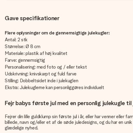
Gave specifikationer
Flere oplysninger om de gennemsigtige julekugler:
Antal: 2 stk
Størrelse: Ø 8 cm
Materiale: plastik af høj kvalitet
Farve: gennemsigtig
Personalisering: med foto og / eller tekst
Udskrivning: knivskarpt og fuld farve
Stilling: Dobbeltsidet inde i julekuglen
Ekstra: Julekuglerne kan personliggøres individuelt
Fejr babys første jul med en personlig julekugle til
Fejrer din lille guldklump sin første jul i år, eller har venner ell
billede, navn og/eller et af de søde juledesigns, og du har en u
glædelige nyhed.