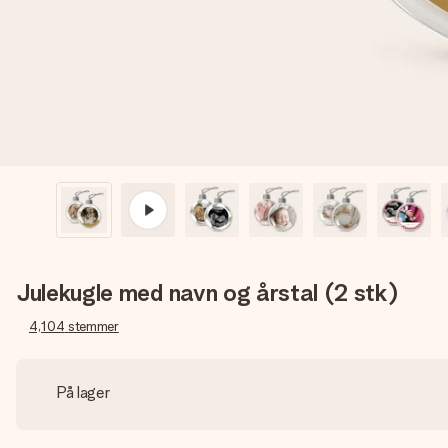
Julekugle med navn og årstal (2 stk)
4,104
stemmer
På lager