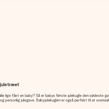
 juletræet
er familie lige fået en baby? Så er babys første julekugle den sødeste 
nik og personlig julegave. Babyjulekuglen er også perfekt til at ov