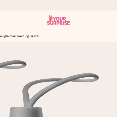
ekugle med navn og årstal
n give den på det helt rette tidspunkt, når den betyder allermest.
ws.
af dig eller en besked, der går lige i hendes hjerte. Intet besvær me