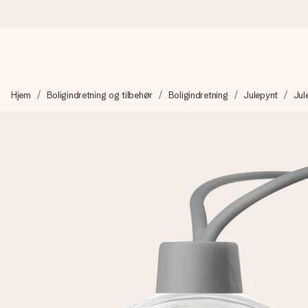
Bestil i dag, sendes inden for 1 hverdag
Hjem
Boligindretning og tilbehør
Boligindretning
Julepynt
Jul
Vi laver din gave med omhu og sender den lynhurtigt – så du ka
4,7 (baseret på +15.000 anmeldelser)
Vores gaver inspirerer. Kunderne giver os 4,7 på Google Revie
Gratis kort med hilsen
Lav noget særligt i blot få trin – med hendes navn, et billede 