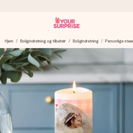
Bestil i dag, sendes inden for 1 hverdag
Hjem
Boligindretning og tilbehør
Boligindretning
Personlige stear
Vi laver din gave med omhu og sender den lynhurtigt – så
du kan give den på det helt rette tidspunkt, når den
betyder allermest.
4,7 (baseret på +15.000 anmeldelser)
Vores gaver inspirerer. Kunderne giver os 4,7 på Google
Reviews.
Gratis kort med hilsen
Lav noget særligt i blot få trin – med hendes navn, et