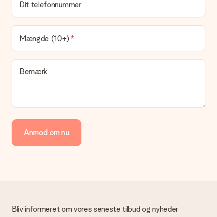
Dit telefonnummer
Leveringstiden findes på gavens produktside. Du kan stole på,
at vores postfirma leverer din gave på denne dag.
Hvilke leveringsmuligheder kan jeg vælge?
Mængde (10+)
I øjeblikket er det ikke (endnu) muligt at vælge en
leveringsindstilling. Den gave, du vil bestille, sendes enten som
en pakke eller som postkasse levering. Vil du gerne vide
Bemærk
hvilken måde din ordre sendes på? Kontakt venligst vores
kundeservice.
Betaling
Hvordan kan jeg betale min ordre?
Vi tilbyder følgende betalingsmetoder: Dankort, Paypal,
Anmod om nu
kreditkort, faktura via Klarna eller bankoverførsel. I tilfælde af
manuel betaling overførsel, skal du tage højde for en ekstra 3
dage til levering af din gave.
Gave modtaget
Hvad hvis gaven ikke er helt til min smag?
Vi beklager dybt, at din gave ikke er faldet i din smag. Kontakt
venligst vores kundeservice, de hjælper gerne med at finde en
Bliv informeret om vores seneste tilbud og nyheder
passende løsning.