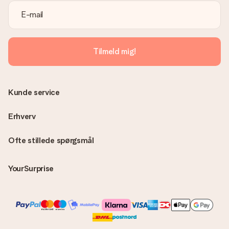
Er fakturaen sendt sammen med ordren?
Ingen faktura sendes med din ordre. Du modtager altid
fakturaen i bekræftelsesemailen, og du kan altid finde den i din
MySurprise-konto. Det betyder at du kan få gaven leveret
Tilmeld mig!
direkte til modtageren, hvilket gør det til en sand
overraskelse!
Kunde service
Erhverv
Ofte stillede spørgsmål
YourSurprise