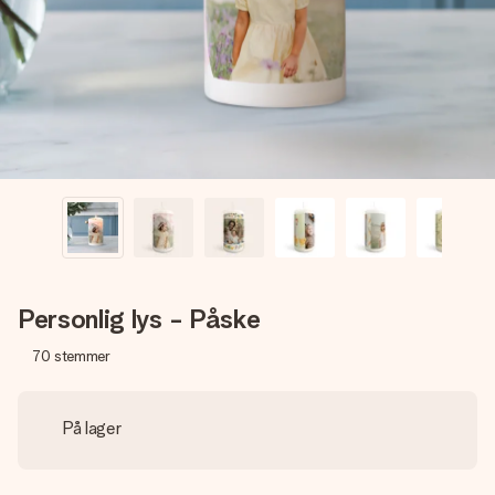
billede af dig eller en besked, der går lige i hendes hjerte.
Intet besvær men udelukkende en masse kærlighed i
øjeblikket.
Personlig lys - Påske
70
stemmer
På lager