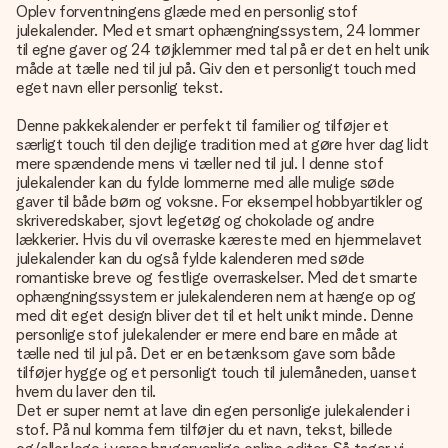
Oplev forventningens glæde med en personlig stof
julekalender. Med et smart ophængningssystem, 24 lommer
til egne gaver og 24 tøjklemmer med tal på er det en helt unik
måde at tælle ned til jul på. Giv den et personligt touch med
eget navn eller personlig tekst.
Denne pakkekalender er perfekt til familier og tilføjer et
særligt touch til den dejlige tradition med at gøre hver dag lidt
mere spændende mens vi tæller ned til jul. I denne stof
julekalender kan du fylde lommerne med alle mulige søde
gaver til både børn og voksne. For eksempel hobbyartikler og
skriveredskaber, sjovt legetøg og chokolade og andre
lækkerier. Hvis du vil overraske kæreste med en hjemmelavet
julekalender kan du også fylde kalenderen med søde
romantiske breve og festlige overraskelser. Med det smarte
ophængningssystem er julekalenderen nem at hænge op og
med dit eget design bliver det til et helt unikt minde. Denne
personlige stof julekalender er mere end bare en måde at
tælle ned til jul på. Det er en betænksom gave som både
tilføjer hygge og et personligt touch til julemåneden, uanset
hvem du laver den til.
Det er super nemt at lave din egen personlige julekalender i
stof. På nul komma fem tilføjer du et navn, tekst, billede