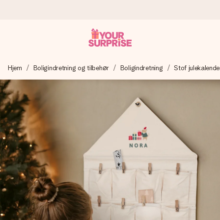
Bestil i dag, sendes inden for 1 hverdag
Hjem
Boligindretning og tilbehør
Boligindretning
Stof julekalende
Vi laver din gave med omhu og sender den lynhurtigt – så
du kan give den på det helt rette tidspunkt, når den
betyder allermest.
4,7 (baseret på +15.000 anmeldelser)
Vores gaver inspirerer. Kunderne giver os 4,7 på Google
Reviews.
Gratis kort med hilsen
Lav noget særligt i blot få trin – med hendes navn, et