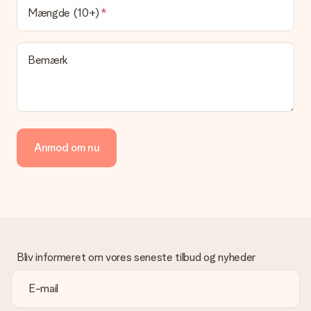
Hvilke leveringsmuligheder kan jeg vælge?
Mængde (10+)
I øjeblikket er det ikke (endnu) muligt at vælge en
leveringsindstilling. Den gave, du vil bestille, sendes enten som
en pakke eller som postkasse levering. Vil du gerne vide
Bemærk
hvilken måde din ordre sendes på? Kontakt venligst vores
kundeservice.
Betaling
Hvordan kan jeg betale min ordre?
Vi tilbyder følgende betalingsmetoder: Dankort, Paypal,
Anmod om nu
kreditkort, faktura via Klarna eller bankoverførsel. I tilfælde af
manuel betaling overførsel, skal du tage højde for en ekstra 3
dage til levering af din gave.
Gave modtaget
Hvad hvis gaven ikke er helt til min smag?
Vi beklager dybt, at din gave ikke er faldet i din smag. Kontakt
venligst vores kundeservice, de hjælper gerne med at finde en
Bliv informeret om vores seneste tilbud og nyheder
passende løsning.
Er fakturaen sendt sammen med ordren?
Ingen faktura sendes med din ordre. Du modtager altid