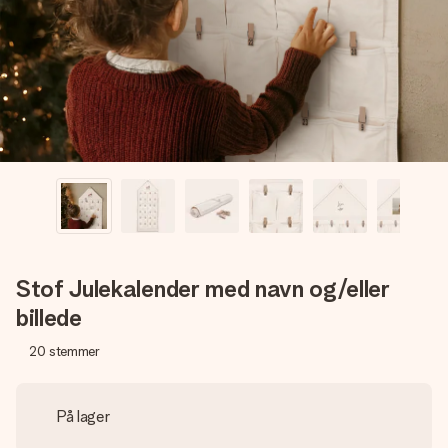
billede af dig eller en besked, der går lige i hendes hjerte.
Intet besvær men udelukkende en masse kærlighed i
øjeblikket.
Stof Julekalender med navn og/eller
billede
20
stemmer
På lager