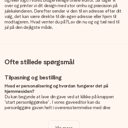
og/eller logo i vores brugervenlige online editor. Så tager vi
over og printer vi dit design med stor omhu og præcision på
julekalenderen. Derefter sender vi den til en adresse efter dit
valg, det kan være direkte til din egen adresse eller hjem til
modtageren. Hvad venter du på?Lav din nu og og tæl ned til
jul på den dejligste måde.
Ofte stillede spørgsmål
Tilpasning og bestilling
Hvad er personalisering og hvordan fungerer det på
hjemmesiden?
Du kan begynde at lave din gave ved at klikke på knappen
'start personliggørelse' . I vores gaveeditor kan du
personliggøre gaven helt i overensstemmelse med dine
ønsker: Tilføj dit eget billede og / eller tekst. Hvis du vil, kan
du også vælge et smukt design for at gøre din gave helt unik.