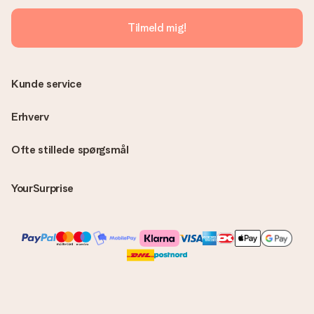
fakturaen i bekræftelsesemailen, og du kan altid finde den i din
MySurprise-konto. Det betyder at du kan få gaven leveret
Tilmeld mig!
direkte til modtageren, hvilket gør det til en sand
overraskelse!
Kunde service
Erhverv
Ofte stillede spørgsmål
YourSurprise