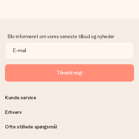
dage til levering af din gave.
Gave modtaget
Hvad hvis gaven ikke er helt til min smag?
Vi beklager dybt, at din gave ikke er faldet i din smag. Kontakt
venligst vores kundeservice, de hjælper gerne med at finde en
Bliv informeret om vores seneste tilbud og nyheder
passende løsning.
Er fakturaen sendt sammen med ordren?
Ingen faktura sendes med din ordre. Du modtager altid
fakturaen i bekræftelsesemailen, og du kan altid finde den i din
MySurprise-konto. Det betyder at du kan få gaven leveret
Tilmeld mig!
direkte til modtageren, hvilket gør det til en sand
overraskelse!
Kunde service
Erhverv
Ofte stillede spørgsmål