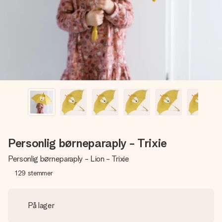
billede af dig eller en besked, der går lige i hendes hjerte.
Intet besvær men udelukkende en masse kærlighed i
øjeblikket.
Personlig børneparaply - Trixie
Personlig børneparaply - Lion - Trixie
129
stemmer
På lager