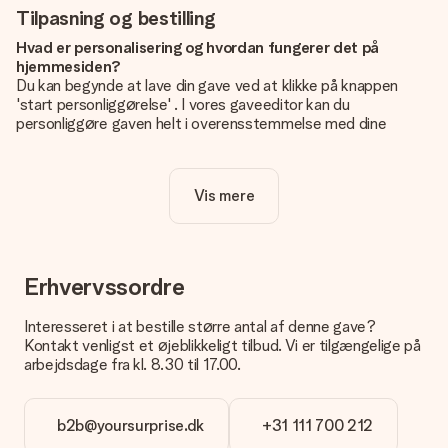
Tilpasning og bestilling
Hvad er personalisering og hvordan fungerer det på
hjemmesiden?
Du kan begynde at lave din gave ved at klikke på knappen
'start personliggørelse' . I vores gaveeditor kan du
personliggøre gaven helt i overensstemmelse med dine
ønsker: Tilføj dit eget billede og / eller tekst. Hvis du vil, kan
du også vælge et smukt design for at gøre din gave helt unik.
Vis mere
Er personalisering inkluderet i prisen?
Prisen der vises på hjemmesiden omfatter personliggørelse
af din gave. Nice and Easy!
Hvordan ved jeg, om mit billede har den rigtige kvalitet?
Erhvervssordre
Vi vil være sikre på, at du er helt tilfreds med din gave. Derfor
er det vigtigt at bruge fotos af høj kvalitet. Hvis du er i tvivl
Interesseret i at bestille større antal af denne gave?
om kvaliteten af dit billede, kan du kontakte vores
Kontakt venligst et øjeblikkeligt tilbud. Vi er tilgængelige på
kundeservice og vedlægge dit foto sammen med den gave,
arbejdsdage fra kl. 8.30 til 17.00.
du er interesseret i at bestille. Så kan de tjekke kvaliteten for
dig!
b2b@yoursurprise.dk
+31 111 700 212
Hvilke formater kan jeg uploade?
Du kan bruge JPG- og PNG-filer til vores editor. Er dette for