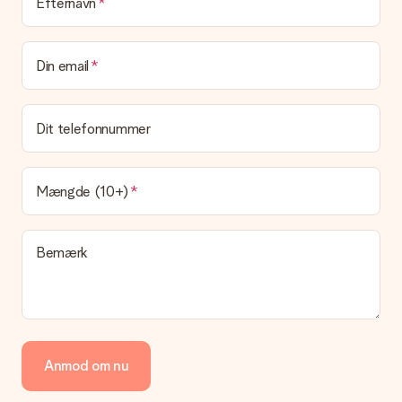
Leveringstid, leveringsmuligheder og
Efternavn
leveringsomkostninger
Kan jeg vælge en leveringsdato?
Din email
Det er ikke muligt at vælge en bestemt leveringsdato.
Hvad er leveringstiden, og hvornår modtager jeg min
gave?
Dit telefonnummer
Leveringstiden findes på gavens produktside. Du kan stole på,
at vores postfirma leverer din gave på denne dag.
Hvilke leveringsmuligheder kan jeg vælge?
Mængde (10+)
I øjeblikket er det ikke (endnu) muligt at vælge en
leveringsindstilling. Den gave, du vil bestille, sendes enten som
en pakke eller som postkasse levering. Vil du gerne vide
Bemærk
hvilken måde din ordre sendes på? Kontakt venligst vores
kundeservice.
Betaling
Hvordan kan jeg betale min ordre?
Vi tilbyder følgende betalingsmetoder: Dankort, Paypal,
Anmod om nu
kreditkort, faktura via Klarna eller bankoverførsel. I tilfælde af
manuel betaling overførsel, skal du tage højde for en ekstra 3