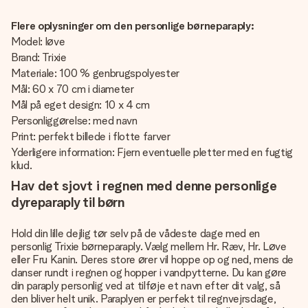
Flere oplysninger om den personlige børneparaply:
Model: løve
Brand: Trixie
Materiale: 100 % genbrugspolyester
Mål: 60 x 70 cm i diameter
Mål på eget design: 10 x 4 cm
Personliggørelse: med navn
Print: perfekt billede i flotte farver
Yderligere information: Fjern eventuelle pletter med en fugtig
klud.
Hav det sjovt i regnen med denne personlige
dyreparaply til børn
Hold din lille dejlig tør selv på de vådeste dage med en
personlig Trixie børneparaply. Vælg mellem Hr. Ræv, Hr. Løve
eller Fru Kanin. Deres store ører vil hoppe op og ned, mens de
danser rundt i regnen og hopper i vandpytterne. Du kan gøre
din paraply personlig ved at tilføje et navn efter dit valg, så
den bliver helt unik. Paraplyen er perfekt til regnvejrsdage,