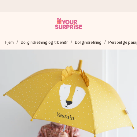
Bestil i dag, sendes inden for 1 hverdag
Hjem
Boligindretning og tilbehør
Boligindretning
Personlige para
Vi laver din gave med omhu og sender den lynhurtigt – så
du kan give den på det helt rette tidspunkt, når den
betyder allermest.
4,7 (baseret på +15.000 anmeldelser)
Vores gaver inspirerer. Kunderne giver os 4,7 på Google
Reviews.
Gratis kort med hilsen
Lav noget særligt i blot få trin – med hendes navn, et