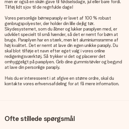
men er også en skøn gave til fødselsdage, jul eller bare fordi.
Tilføj lidt sjov til de regnfulde dage!
Vores personlige børneparaply er lavet af 100 % robust
genbrugspolyester, der holder din lille dejlig tør.
Skydesystemet, som du åbner og lukker paraplyen med, er
udviklet specielt til små hænder, så det er nemt for børn at
bruge. Paraplyen har en stærk, men let aluminiumsramme af
høj kvalitet. Det er nemt at lave din egen unikke paraply. Du
skal blot tilføje et navn efter eget valg i vores online
redigeringsværktøj. Så trykker vi det og placerer det
omhyggeligt på paraplyen. Grib dine gummistøvler og begynd
at lave din personlige paraply.
Hvis du er interesseret i at afgive en større ordre, skal du
kontakte vores erhvervsafdeling for at få mere information.
Ofte stillede spørgsmål