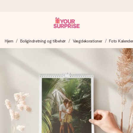
Bestil i dag, sendes inden for 1 hverdag
Hjem
Boligindretning og tilbehør
Vægdekorationer
Foto Kalende
Vi laver din gave med omhu og sender den lynhurtigt – så
du kan give den på det helt rette tidspunkt, når den
betyder allermest.
4,7 (baseret på +15.000 anmeldelser)
Vores gaver inspirerer. Kunderne giver os 4,7 på Google
Reviews.
Gratis kort med hilsen
Lav noget særligt i blot få trin – med hendes navn, et