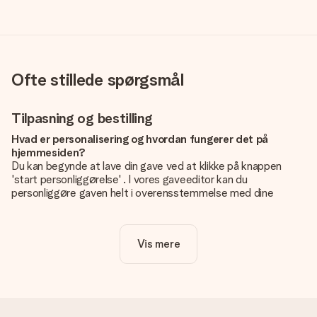
Ofte stillede spørgsmål
Tilpasning og bestilling
Hvad er personalisering og hvordan fungerer det på
hjemmesiden?
Du kan begynde at lave din gave ved at klikke på knappen
'start personliggørelse' . I vores gaveeditor kan du
personliggøre gaven helt i overensstemmelse med dine
ønsker: Tilføj dit eget billede og / eller tekst. Hvis du vil, kan
du også vælge et smukt design for at gøre din gave helt unik.
Vis mere
Er personalisering inkluderet i prisen?
Prisen der vises på hjemmesiden omfatter personliggørelse
af din gave. Nice and Easy!
Hvordan ved jeg, om mit billede har den rigtige kvalitet?
Vi vil være sikre på, at du er helt tilfreds med din gave. Derfor