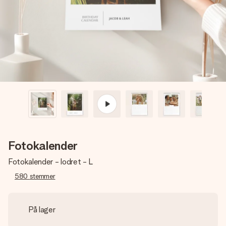
billede af dig eller en besked, der går lige i hendes hjerte.
Intet besvær men udelukkende en masse kærlighed i
øjeblikket.
Fotokalender
Fotokalender - lodret - L
580
stemmer
På lager