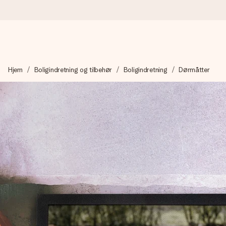
Bestil i dag, sendes inden for 1 hverdag
Hjem
Boligindretning og tilbehør
Boligindretning
Dørmåtter
Vi laver din gave med omhu og sender den lynhurtigt – så du ka
4,7 (baseret på +15.000 anmeldelser)
Vores gaver inspirerer. Kunderne giver os 4,7 på Google Revie
Gratis kort med hilsen
Lav noget særligt i blot få trin – med hendes navn, et billede 