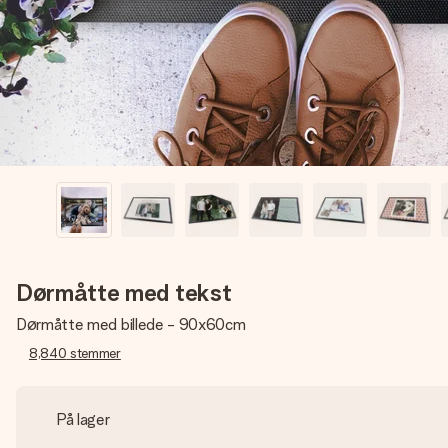
Dørmåtte med tekst
Dørmåtte med billede - 90x60cm
8,840
stemmer
På lager