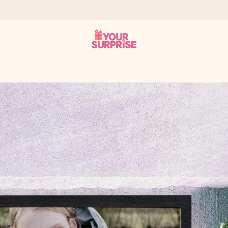
n give den på det helt rette tidspunkt, når den betyder allermest.
ws.
af dig eller en besked, der går lige i hendes hjerte. Intet besvær me