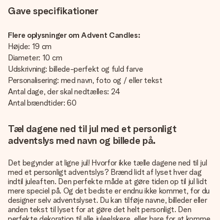
Gave specifikationer
Flere oplysninger om Advent Candles:
Højde: 19 cm
Diameter: 10 cm
Udskrivning: billede-perfekt og fuld farve
Personalisering: med navn, foto og / eller tekst
Antal dage, der skal nedtælles: 24
Antal brændtider: 60
Tæl dagene ned til jul med et personligt
adventslys med navn og billede på.
Det begynder at ligne jul! Hvorfor ikke tælle dagene ned til jul
med et personligt adventslys? Brænd lidt af lyset hver dag
indtil juleaften. Den perfekte måde at gøre tiden op til jul lidt
mere speciel på. Og det bedste er endnu ikke kommet, for du
designer selv adventslyset. Du kan tilføje navne, billeder eller
anden tekst til lyset for at gøre det helt personligt. Den
perfekte dekoration til alle juleelskere
, eller bare for at komme