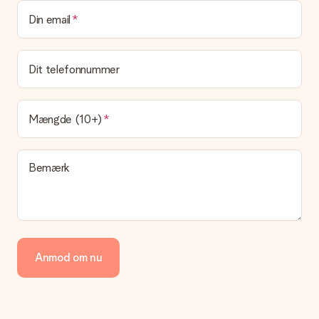
Kan jeg vælge en leveringsdato?
Din email
Det er ikke muligt at vælge en bestemt leveringsdato.
Hvad er leveringstiden, og hvornår modtager jeg min
gave?
Dit telefonnummer
Leveringstiden findes på gavens produktside. Du kan stole på,
at vores postfirma leverer din gave på denne dag.
Hvilke leveringsmuligheder kan jeg vælge?
Mængde (10+)
I øjeblikket er det ikke (endnu) muligt at vælge en
leveringsindstilling. Den gave, du vil bestille, sendes enten som
en pakke eller som postkasse levering. Vil du gerne vide
Bemærk
hvilken måde din ordre sendes på? Kontakt venligst vores
kundeservice.
Betaling
Hvordan kan jeg betale min ordre?
Vi tilbyder følgende betalingsmetoder: Dankort, Paypal,
Anmod om nu
kreditkort, faktura via Klarna eller bankoverførsel. I tilfælde af
manuel betaling overførsel, skal du tage højde for en ekstra 3
dage til levering af din gave.
Gave modtaget