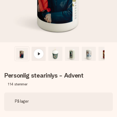
billede af dig eller en besked, der går lige i hendes hjerte.
Intet besvær men udelukkende en masse kærlighed i
øjeblikket.
Personlig stearinlys - Advent
114
stemmer
På lager