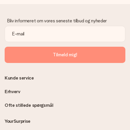
Hvad hvis gaven ikke er helt til min smag?
Vi beklager dybt, at din gave ikke er faldet i din smag. Kontakt
venligst vores kundeservice, de hjælper gerne med at finde en
Bliv informeret om vores seneste tilbud og nyheder
passende løsning.
Er fakturaen sendt sammen med ordren?
Ingen faktura sendes med din ordre. Du modtager altid
fakturaen i bekræftelsesemailen, og du kan altid finde den i din
MySurprise-konto. Det betyder at du kan få gaven leveret
Tilmeld mig!
direkte til modtageren, hvilket gør det til en sand
overraskelse!
Kunde service
Erhverv
Ofte stillede spørgsmål
YourSurprise