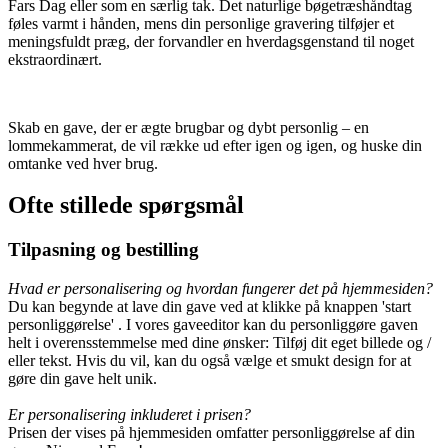
Fars Dag eller som en særlig tak. Det naturlige bøgetræshåndtag
føles varmt i hånden, mens din personlige gravering tilføjer et
meningsfuldt præg, der forvandler en hverdagsgenstand til noget
ekstraordinært.
Skab en gave, der er ægte brugbar og dybt personlig – en
lommekammerat, de vil række ud efter igen og igen, og huske din
omtanke ved hver brug.
Ofte stillede spørgsmål
Tilpasning og bestilling
Hvad er personalisering og hvordan fungerer det på hjemmesiden?
Du kan begynde at lave din gave ved at klikke på knappen 'start
personliggørelse' . I vores gaveeditor kan du personliggøre gaven
helt i overensstemmelse med dine ønsker: Tilføj dit eget billede og /
eller tekst. Hvis du vil, kan du også vælge et smukt design for at
gøre din gave helt unik.
Er personalisering inkluderet i prisen?
Prisen der vises på hjemmesiden omfatter personliggørelse af din