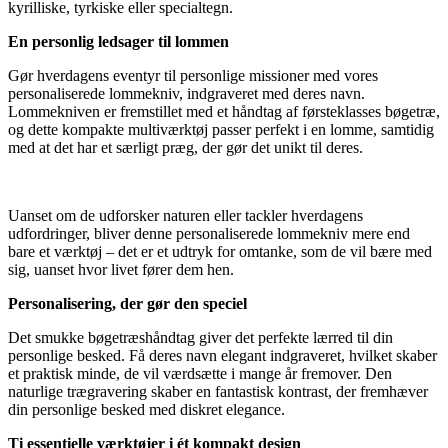
kyrilliske, tyrkiske eller specialtegn.
En personlig ledsager til lommen
Gør hverdagens eventyr til personlige missioner med vores
personaliserede lommekniv, indgraveret med deres navn.
Lommekniven er fremstillet med et håndtag af førsteklasses bøgetræ,
og dette kompakte multiværktøj passer perfekt i en lomme, samtidig
med at det har et særligt præg, der gør det unikt til deres.
Uanset om de udforsker naturen eller tackler hverdagens
udfordringer, bliver denne personaliserede lommekniv mere end
bare et værktøj – det er et udtryk for omtanke, som de vil bære med
sig, uanset hvor livet fører dem hen.
Personalisering, der gør den speciel
Det smukke bøgetræshåndtag giver det perfekte lærred til din
personlige besked. Få deres navn elegant indgraveret, hvilket skaber
et praktisk minde, de vil værdsætte i mange år fremover. Den
naturlige trægravering skaber en fantastisk kontrast, der fremhæver
din personlige besked med diskret elegance.
Ti essentielle værktøjer i ét kompakt design