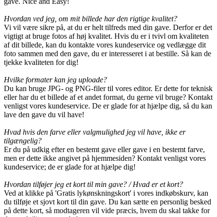
gave. Nice and Easy!
Hvordan ved jeg, om mit billede har den rigtige kvalitet?
Vi vil være sikre på, at du er helt tilfreds med din gave. Derfor er det
vigtigt at bruge fotos af høj kvalitet. Hvis du er i tvivl om kvaliteten
af dit billede, kan du kontakte vores kundeservice og vedlægge dit
foto sammen med den gave, du er interesseret i at bestille. Så kan de
tjekke kvaliteten for dig!
Hvilke formater kan jeg uploade?
Du kan bruge JPG- og PNG-filer til vores editor. Er dette for teknisk
eller har du et billede af et andet format, du gerne vil bruge? Kontakt
venligst vores kundeservice. De er glade for at hjælpe dig, så du kan
lave den gave du vil have!
Hvad hvis den farve eller valgmulighed jeg vil have, ikke er
tilgængelig?
Er du på udkig efter en bestemt gave eller gave i en bestemt farve,
men er dette ikke angivet på hjemmesiden? Kontakt venligst vores
kundeservice; de er glade for at hjælpe dig!
Hvordan tilføjer jeg et kort til min gave? / Hvad er et kort?
Ved at klikke på 'Gratis lykønskningskort' i vores indkøbskurv, kan
du tilføje et sjovt kort til din gave. Du kan sætte en personlig besked
på dette kort, så modtageren vil vide præcis, hvem du skal takke for