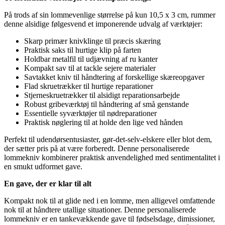
På trods af sin lommevenlige størrelse på kun 10,5 x 3 cm, rummer
denne alsidige følgesvend et imponerende udvalg af værktøjer:
Skarp primær knivklinge til præcis skæring
Praktisk saks til hurtige klip på farten
Holdbar metalfil til udjævning af ru kanter
Kompakt sav til at tackle sejere materialer
Savtakket kniv til håndtering af forskellige skæreopgaver
Flad skruetrækker til hurtige reparationer
Stjerneskruetrækker til alsidigt reparationsarbejde
Robust gribeværktøj til håndtering af små genstande
Essentielle syværktøjer til nødreparationer
Praktisk nøglering til at holde den lige ved hånden
Perfekt til udendørsentusiaster, gør-det-selv-elskere eller blot dem,
der sætter pris på at være forberedt. Denne personaliserede
lommekniv kombinerer praktisk anvendelighed med sentimentalitet i
en smukt udformet gave.
En gave, der er klar til alt
Kompakt nok til at glide ned i en lomme, men alligevel omfattende
nok til at håndtere utallige situationer. Denne personaliserede
lommekniv er en tankevækkende gave til fødselsdage, dimissioner,