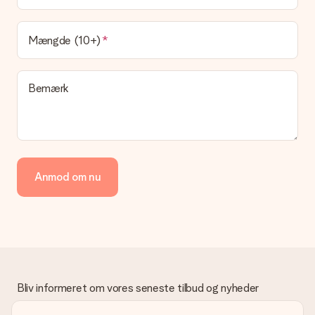
at vores postfirma leverer din gave på denne dag.
Hvilke leveringsmuligheder kan jeg vælge?
Mængde (10+)
I øjeblikket er det ikke (endnu) muligt at vælge en
leveringsindstilling. Den gave, du vil bestille, sendes enten som
en pakke eller som postkasse levering. Vil du gerne vide
Bemærk
hvilken måde din ordre sendes på? Kontakt venligst vores
kundeservice.
Betaling
Hvordan kan jeg betale min ordre?
Vi tilbyder følgende betalingsmetoder: Dankort, Paypal,
Anmod om nu
kreditkort, faktura via Klarna eller bankoverførsel. I tilfælde af
manuel betaling overførsel, skal du tage højde for en ekstra 3
dage til levering af din gave.
Gave modtaget
Hvad hvis gaven ikke er helt til min smag?
Vi beklager dybt, at din gave ikke er faldet i din smag. Kontakt
venligst vores kundeservice, de hjælper gerne med at finde en
Bliv informeret om vores seneste tilbud og nyheder
passende løsning.