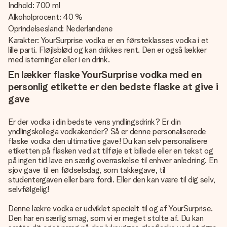
Indhold: 700 ml
Alkoholprocent: 40 %
Oprindelsesland: Nederlandene
Karakter: YourSurprise vodka er en førsteklasses vodka i et
lille parti. Fløjlsblød og kan drikkes rent. Den er også lækker
med isterninger eller i en drink.
En lækker flaske YourSurprise vodka med en
personlig etikette er den bedste flaske at give i
gave
Er der vodka i din bedste vens yndlingsdrink? Er din
yndlingskollega vodkakender? Så er denne personaliserede
flaske vodka den ultimative gave! Du kan selv personalisere
etiketten på flasken ved at tilføje et billede eller en tekst og
på ingen tid lave en særlig overraskelse til enhver anledning. En
sjov gave til en fødselsdag, som takkegave, til
studentergaven eller bare fordi. Eller den kan være til dig selv,
selvfølgelig!
Denne lækre vodka er udviklet specielt til og af YourSurprise.
Den har en særlig smag, som vi er meget stolte af. Du kan