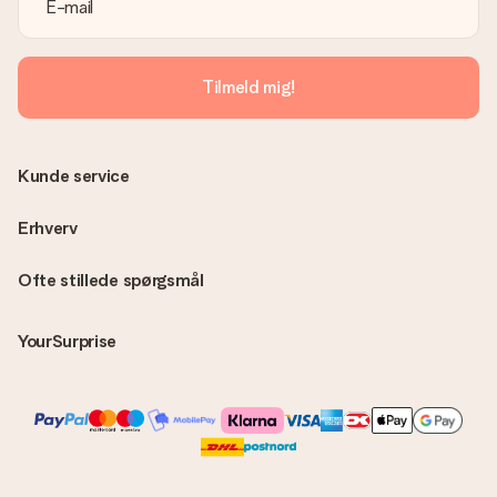
Er fakturaen sendt sammen med ordren?
Ingen faktura sendes med din ordre. Du modtager altid
fakturaen i bekræftelsesemailen, og du kan altid finde den i din
MySurprise-konto. Det betyder at du kan få gaven leveret
Tilmeld mig!
direkte til modtageren, hvilket gør det til en sand
overraskelse!
Kunde service
Erhverv
Ofte stillede spørgsmål
YourSurprise