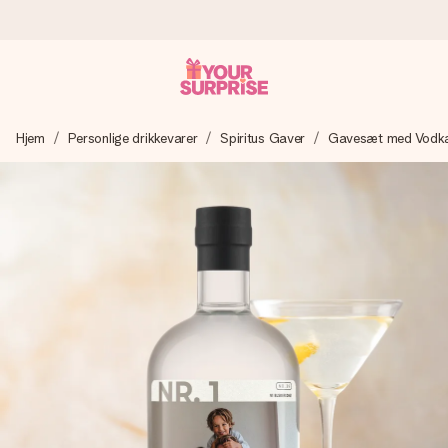
Bestil i dag, sendes inden for 1 hverdag
Hjem
Personlige drikkevarer
Spiritus Gaver
Gavesæt med Vodk
Vi laver din gave med omhu og sender den lynhurtigt – så
du kan give den på det helt rette tidspunkt, når den
betyder allermest.
4,7 (baseret på +15.000 anmeldelser)
Vores gaver inspirerer. Kunderne giver os 4,7 på Google
Reviews.
Gratis kort med hilsen
Lav noget særligt i blot få trin – med hendes navn, et