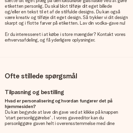
sætte dit eget præg på den luksuriøse glasflaske ved at gøre
etiketten personlig. Du skal blot tilføje dit eget billede
og/eller en tekst til et af de stilfulde designs. Du kan også
være kreativ og tilføje dit eget design. Så trykker vi dit design
skarpt og i flotte farver på etiketten. Lav din vodka-gave nu!
Er du interesseret i at købe i store mængder? Kontakt vores
erhvervsafdeling, og få yderligere oplysninger.
Ofte stillede spørgsmål
Tilpasning og bestilling
Hvad er personalisering og hvordan fungerer det på
hjemmesiden?
Du kan begynde at lave din gave ved at klikke på knappen
'start personliggørelse' . I vores gaveeditor kan du
personliggøre gaven helt i overensstemmelse med dine
ønsker: Tilføj dit eget billede og / eller tekst. Hvis du vil, kan