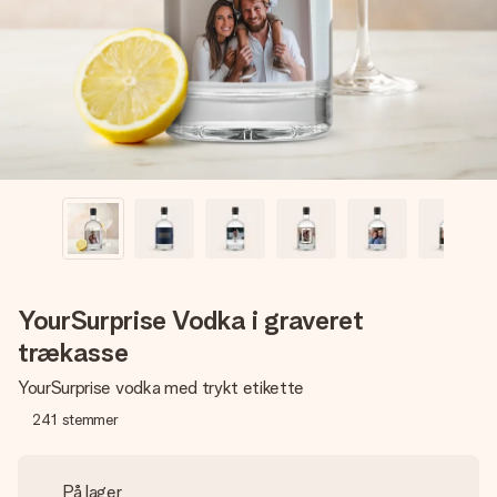
billede af dig eller en besked, der går lige i hendes hjerte.
Intet besvær men udelukkende en masse kærlighed i
øjeblikket.
YourSurprise Vodka i graveret
trækasse
YourSurprise vodka med trykt etikette
241
stemmer
På lager