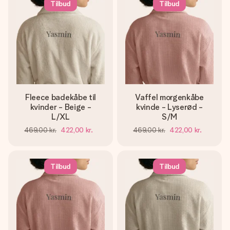
Tilbud
Tilbud
Fleece badekåbe til
Vaffel morgenkåbe
kvinder - Beige -
kvinde - Lyserød -
L/XL
S/M
469,00 kr.
422,00 kr.
469,00 kr.
422,00 kr.
Tilbud
Tilbud