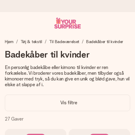
Bestil i dag, sendes inden for 1 hverdag
Hjem
Tøj & tekstil
Til Badeværelset
Badekåber til kvinder
Vi laver din gave med omhu og sender den lynhurtigt – så
du kan give den på det helt rette tidspunkt, når den
Badekåber til kvinder
betyder allermest.
En personlig badekåbe eller kimono til kvinder er ren
forkælelse. Vi broderer vores badekåber, men tilbyder også
kimonoer med tryk, så du kan give en unik og blød gave, hun vil
4,7 (baseret på +15.000 anmeldelser)
elske at slappe af i.
Vores gaver inspirerer. Kunderne giver os 4,7 på Google
Reviews.
Vis filtre
27
Gaver
Gratis kort med hilsen
Lav noget særligt i blot få trin – med hendes navn, et