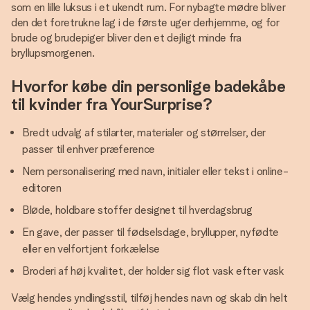
som en lille luksus i et ukendt rum. For nybagte mødre bliver
den det foretrukne lag i de første uger derhjemme, og for
brude og brudepiger bliver den et dejligt minde fra
bryllupsmorgenen.
Hvorfor købe din personlige badekåbe
til kvinder fra YourSurprise?
Bredt udvalg af stilarter, materialer og størrelser, der
passer til enhver præference
Nem personalisering med navn, initialer eller tekst i online-
editoren
Bløde, holdbare stoffer designet til hverdagsbrug
En gave, der passer til fødselsdage, bryllupper, nyfødte
eller en velfortjent forkælelse
Broderi af høj kvalitet, der holder sig flot vask efter vask
Vælg hendes yndlingsstil, tilføj hendes navn og skab din helt