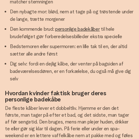
matcher stemningen
Den nybagte mor: blød, nem at tage på og trøstende under
de lange, trætte morgener
Den kommende brud:
personlige badekåber
til hele
brudefølget gør forberedelsesbilleder ekstra specielle
Bedstemoren eller supermoren: en lille tak til en, der altid
sætter alle andre først
Dig selv: fordi en dejlig kåbe, der venter på bagsiden af
badeværelsesdøren, er en forkælelse, du også må give dig
selv
Hvordan kvinder faktisk bruger deres
personlige badekåbe
De fleste kåber lever et dobbeltliv. Hjemme er den det
første, man tager på efter et bad, og det sidste, man tager
af før sengetid. Den bruges, mens man plejer huden, drikker
te eller gør sig klar til dagen. På ferie eller under en spa-
weekend er en lettere vaffelkåbe nem at pakke med og føles