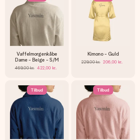
Vaffelmorgenkåbe
Kimono - Guld
Dame - Beige - S/M
229,00 kr.
206,00 kr.
469,00 kr.
422,00 kr.
Tilbud
Tilbud