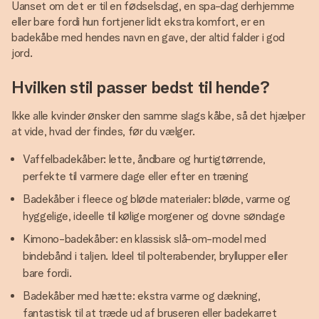
Uanset om det er til en fødselsdag, en spa-dag derhjemme
eller bare fordi hun fortjener lidt ekstra komfort, er en
badekåbe med hendes navn en gave, der altid falder i god
jord.
Hvilken stil passer bedst til hende?
Ikke alle kvinder ønsker den samme slags kåbe, så det hjælper
at vide, hvad der findes, før du vælger.
Vaffelbadekåber: lette, åndbare og hurtigtørrende,
perfekte til varmere dage eller efter en træning
Badekåber i fleece og bløde materialer: bløde, varme og
hyggelige, ideelle til kølige morgener og dovne søndage
Kimono-badekåber: en klassisk slå-om-model med
bindebånd i taljen. Ideel til polterabender, bryllupper eller
bare fordi.
Badekåber med hætte: ekstra varme og dækning,
fantastisk til at træde ud af bruseren eller badekarret